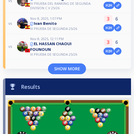
vs
IV PRUEBA DEL RANKING DE SEGUNDA
H2H
DIVISION C.V 25/26
3
6
Nov 8, 2025, 1:07 PM
Ivan Benito
vs
H2H
III PRUEBA DE SEGUNDA 25/26
Nov 8, 2025, 12:11 PM
3
6
EL HASSAN CHAOUI
vs
FOUNOUN
H2H
III PRUEBA DE SEGUNDA 25/26
SHOW MORE
Results