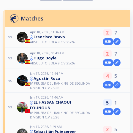
Matches
2
7
Apr 18, 2026, 11:36 AM
Francisco Bravo
vs
H2H
ABSOLUTO BOLA 9 C V 25/26
2
7
Apr 18, 2026, 10:40 AM
Hugo Boyle
vs
H2H
ABSOLUTO BOLA 9 C V 25/26
Jan 17, 2026, 12:44 PM
4
5
Agustín Roca
vs
IV PRUEBA DEL RANKING DE SEGUNDA
H2H
DIVISION C.V 25/26
Jan 17, 2026, 11:46 AM
5
1
EL HASSAN CHAOUI
vs
FOUNOUN
H2H
IV PRUEBA DEL RANKING DE SEGUNDA
DIVISION C.V 25/26
Jan 17, 2026, 9:49 AM
2
5
Sebastián Puigcerver