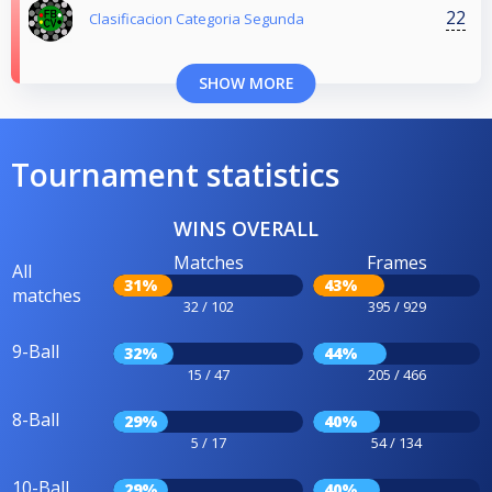
22
Clasificacion Categoria Segunda
SHOW MORE
Tournament statistics
WINS OVERALL
Matches
Frames
All
31%
43%
matches
32 / 102
395 / 929
9-Ball
32%
44%
15 / 47
205 / 466
8-Ball
29%
40%
5 / 17
54 / 134
10-Ball
29%
40%