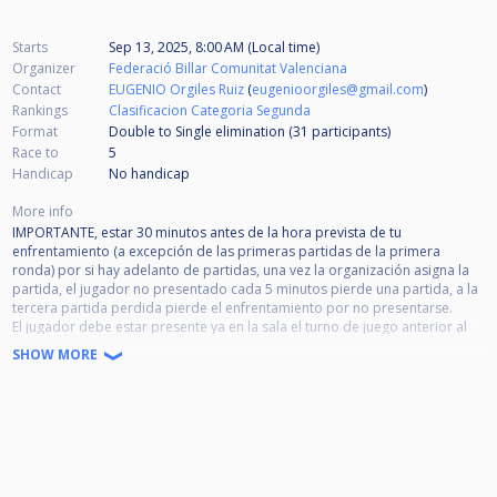
Starts
Sep 13, 2025, 8:00 AM (Local time)
Organizer
Federació Billar Comunitat Valenciana
Contact
EUGENIO Orgiles Ruiz
(
eugenioorgiles@gmail.com
)
Rankings
Clasificacion Categoria Segunda
Format
Double to Single elimination (31
participants
)
Race to
5
Handicap
No handicap
More info
IMPORTANTE, estar 30 minutos antes de la hora prevista de tu
enfrentamiento (a excepción de las primeras partidas de la primera
ronda) por si hay adelanto de partidas, una vez la organización asigna la
partida, el jugador no presentado cada 5 minutos pierde una partida, a la
tercera partida perdida pierde el enfrentamiento por no presentarse.
El jugador debe estar presente ya en la sala el turno de juego anterior al
de su enfrentamiento.
SHOW MORE
Prohibido: fuma, bebidas alcohólicas en la zona de juego, así como el uso
del telf. móvil durante la partida; con sanciones por incumplimiento del
reglamento.
Las normas de tiempo, comida y amonestaciones son las acordadas en la
pasada reunión.