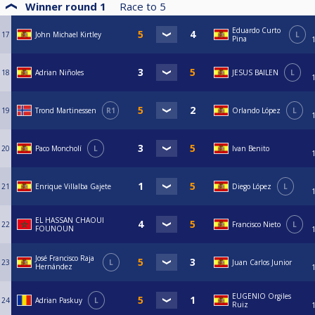
Winner round 1
Race to
5
Eduardo Curto
17
John Michael Kirtley
L
Pina
18
Adrian Niñoles
JESUS BAILEN
L
19
Trond Martinessen
R1
Orlando López
L
20
Paco Moncholí
L
Ivan Benito
21
Enrique Villalba Gajete
Diego López
L
EL HASSAN CHAOUI
22
Francisco Nieto
L
FOUNOUN
José Francisco Raja
23
L
Juan Carlos Junior
Hernández
EUGENIO Orgiles
24
Adrian Paskuy
L
Ruiz