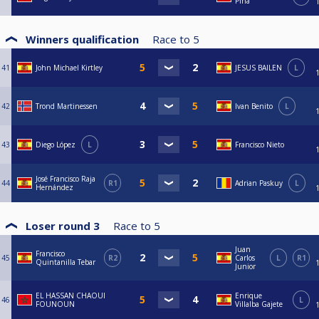
Pina
Winners qualification
Race to
5
41
John Michael Kirtley
JESUS BAILEN
L
42
Trond Martinessen
Ivan Benito
L
43
Diego López
L
Francisco Nieto
José Francisco Raja
44
R1
Adrian Paskuy
L
Hernández
Loser round 3
Race to
5
Juan
Francisco
45
R2
Carlos
L
R1
Quintanilla Tebar
Junior
EL HASSAN CHAOUI
Enrique
46
L
FOUNOUN
Villalba Gajete