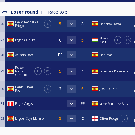
Loser round 1
Race to
5
David Rodriguez
26
L
Francisco Biosca
Priego
Novak
27
Begoña Otiura
L
R5
Zsolt
28
Agustín Roca
Fran Mas
Ruben
29
Nieto
L
R1
Sebastián Puigcerver
Campillo
Daniel Siscar
30
L
JOSE LOPEZ
Pastor
31
Edgar Vargas
Jaime Martínez Ahis
32
Miguel Coya Moreno
Oliver Rudge
L