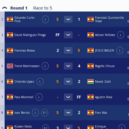
Round 1
Race to
5
Eduardo Curto
Francisco Quintanilla
2
L
Pina
Tebar
3
David Rodriguez Priego
Adrian Niñoles
L
4
Francisco Biosca
JESUS BAILEN
L
5
Trond Martinessen
L
Begoña Otiura
6
Orlando López
L
Novak Zsolt
7
Paco Moncholí
L
Agustín Roca
8
Ivan Benito
L
R1
Fran Mas
Ruben Nieto
Enrique
9
R1
L