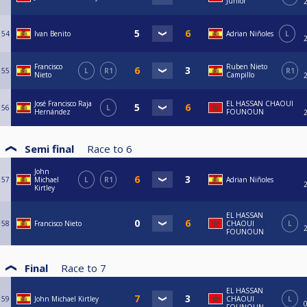
Junior
54
Ivan Benito
Adrian Niñoles
L
Francisco
Ruben Nieto
55
L
R1
R1
Nieto
Campillo
José Francisco Raja
EL HASSAN CHAOUI
56
L
Hernández
FOUNOUN
Semi final
Race to
6
John
57
Michael
L
R1
Adrian Niñoles
Kirtley
EL HASSAN
58
Francisco Nieto
CHAOUI
L
FOUNOUN
Final
Race to
7
EL HASSAN
59
John Michael Kirtley
CHAOUI
L