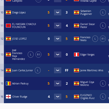
Campillo
Villalba Gajete
Sebastián
10
Diego López
L
Puigcerver
EL HASSAN CHAOUI
Daniel Siscar
11
L
FOUNOUN
Pastor
Francisco
12
JOSE LOPEZ
L
R1
Nieto
José
Francisco
13
L
R1
Edgar Vargas
Raja
Hernández
14
Juan Carlos Junior
L
Jaime Martínez Ahis
Miguel Coya
15
Adrian Paskuy
L
Moreno
EUGENIO
16
Oliver Rudge
L
Orgiles Ruiz