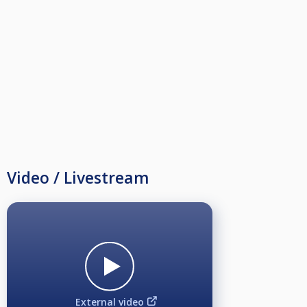
PAUSA Y TIEMPO. - Si el jugador solicita abandonar temporalmente la
mesa, solo podrá hacerlo durante su turno .
LAS NORMAS ESTABLECIDAS EN REUNION DE POOL, SON DE ABSOLUTO
CUMPLIMIENTO
Video / Livestream
External video