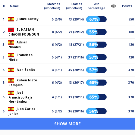
Matches
Frames
Win
#
Name
Points
(won/lost)
(won/lost)
percentage
67%
J. Mike Kirtley
1
5 (5/0)
43 (29/14)
550
EL HASSAN
55%
2
8 (6/2)
71 (39/32)
480
CHAOUI FOUNOUN
Adrian
56%
3
6 (4/2)
48 (27/21)
420
Niñoles
Francisco
57%
3
5 (4/1)
37 (21/16)
420
Nieto
57%
Ivan Benito
5
4 (3/1)
35 (20/15)
370
Ruben Nieto
60%
5
6 (4/2)
43 (26/17)
370
Campillo
José
65%
5
4 (3/1)
31 (20/11)
370
Francisco Raja
Hernández
Juan Carlos
56%
5
5 (3/2)
36 (20/16)
370
Junior
SHOW MORE