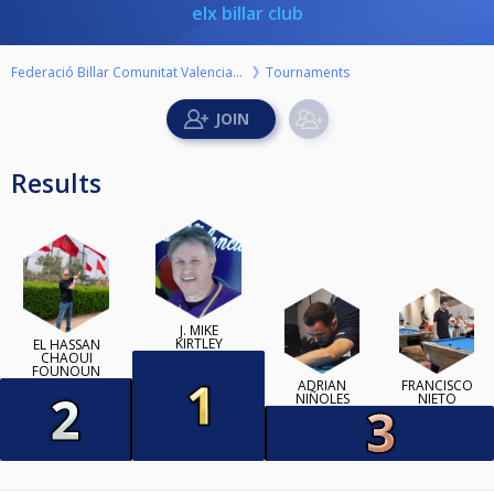
elx billar club
Federació Billar Comunitat Valenciana
Tournaments
Results
J. MIKE
KIRTLEY
EL HASSAN
CHAOUI
FOUNOUN
ADRIAN
FRANCISCO
NIÑOLES
NIETO