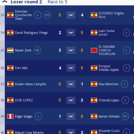
Loser round 2
Race to
5
Francisco
EUGENIO Orgiles
33
Quintanilla
L
R2
Ruiz
Tebar
Juan Carlos
34
David Rodriguez Priego
L
Junior
EL HASSAN
35
Novak Zsolt
R3
CHAOUI
L
FOUNOUN
Enrique
36
Fran Mas
L
Villalba Gajete
37
Ruben Nieto Campillo
Paco Moncholí
L
38
JOSE LOPEZ
Orlando López
L
39
Edgar Vargas
L
Adrian Niñoles
R1
Eduardo Curto
40
Miguel Coya Moreno
L