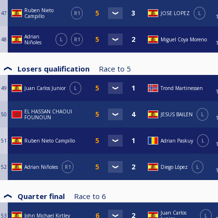
Ruben Nieto
47
R1
JOSE LOPEZ
L
Campillo
Adrian
48
L
R1
Miguel Coya Moreno
Niñoles
Losers qualification
Race to
5
49
Juan Carlos Junior
L
Trond Martinessen
EL HASSAN CHAOUI
50
JESUS BAILEN
L
FOUNOUN
51
Ruben Nieto Campillo
Adrian Paskuy
L
52
Adrian Niñoles
R1
Diego López
L
Quarter final
Race to
6
Juan Carlos
53
John Michael Kirtley
L