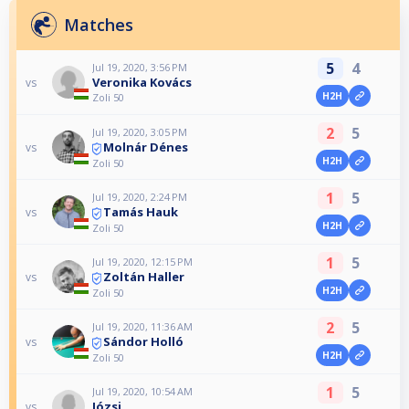
Matches
5
4
Jul 19, 2020, 3:56 PM
Veronika Kovács
vs
H2H
Zoli 50
2
5
Jul 19, 2020, 3:05 PM
Molnár Dénes
vs
H2H
Zoli 50
1
5
Jul 19, 2020, 2:24 PM
Tamás Hauk
vs
H2H
Zoli 50
1
5
Jul 19, 2020, 12:15 PM
Zoltán Haller
vs
H2H
Zoli 50
2
5
Jul 19, 2020, 11:36 AM
Sándor Holló
vs
H2H
Zoli 50
1
5
Jul 19, 2020, 10:54 AM
Józsi
vs