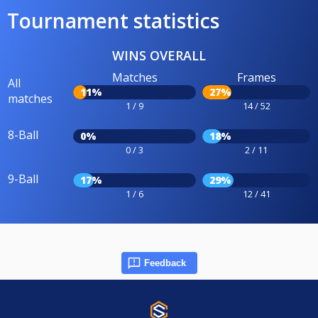
Tournament statistics
WINS OVERALL
Matches
Frames
All
11%
27%
matches
1 / 9
14 / 52
8-Ball
0%
18%
0 / 3
2 / 11
9-Ball
17%
29%
1 / 6
12 / 41
Feedback