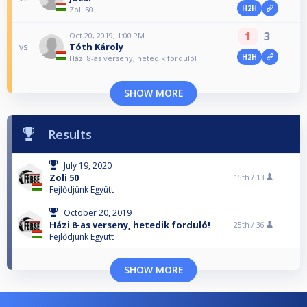
H2H
Zoli 50
1
3
Oct 20, 2019, 1:00 PM
Tóth Károly
vs
H2H
Házi 8-as verseny, hetedik forduló!
SHOW MORE
Results
July 19, 2020
Zoli 50
15th /
13
Fejlődjünk Együtt
October 20, 2019
Házi 8-as verseny, hetedik forduló!
25th /
36
Fejlődjünk Együtt
SHOW MORE