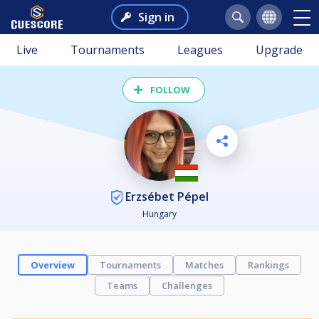
Sign in
Live
Tournaments
Leagues
Upgrade
FOLLOW
Erzsébet Pépel
Hungary
Overview
Tournaments
Matches
Rankings
Teams
Challenges