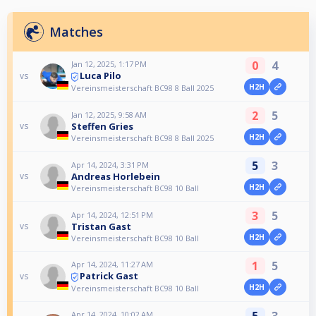
Matches
0
4
Jan 12, 2025, 1:17 PM
Luca Pilo
vs
H2H
Vereinsmeisterschaft BC98 8 Ball 2025
2
5
Jan 12, 2025, 9:58 AM
Steffen Gries
vs
H2H
Vereinsmeisterschaft BC98 8 Ball 2025
5
3
Apr 14, 2024, 3:31 PM
Andreas Horlebein
vs
H2H
Vereinsmeisterschaft BC98 10 Ball
3
5
Apr 14, 2024, 12:51 PM
Tristan Gast
vs
H2H
Vereinsmeisterschaft BC98 10 Ball
1
5
Apr 14, 2024, 11:27 AM
Patrick Gast
vs
H2H
Vereinsmeisterschaft BC98 10 Ball
5
3
Apr 14, 2024, 10:02 AM