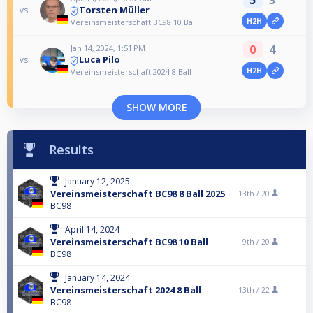
Torsten Müller
vs
H2H
Vereinsmeisterschaft BC98 10 Ball
0
4
Jan 14, 2024, 1:51 PM
Luca Pilo
vs
H2H
Vereinsmeisterschaft 2024 8 Ball
SHOW MORE
Results
January 12, 2025
Vereinsmeisterschaft BC98 8 Ball 2025
13th /
20
BC98
April 14, 2024
Vereinsmeisterschaft BC98 10 Ball
9th /
20
BC98
January 14, 2024
Vereinsmeisterschaft 2024 8 Ball
13th /
22
BC98