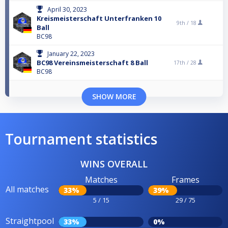
April 30, 2023
Kreismeisterschaft Unterfranken 10
9th /
18
Ball
BC98
January 22, 2023
BC98 Vereinsmeisterschaft 8 Ball
17th /
28
BC98
SHOW MORE
Tournament statistics
WINS OVERALL
Matches
Frames
All matches
33%
39%
5 / 15
29 / 75
Straightpool
33%
0%