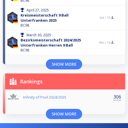
BC98
April 27, 2025
Kreismeisterschaft 9 Ball
3rd /
13
Unterfranken 2025
BC98
March 30, 2025
Bezirksmeisterschaft 2024/2025
9th /
14
Unterfranken Herren 9 Ball
BC98
SHOW MORE
Rankings
306
Infinity of Pool 2024/2025
SHOW MORE