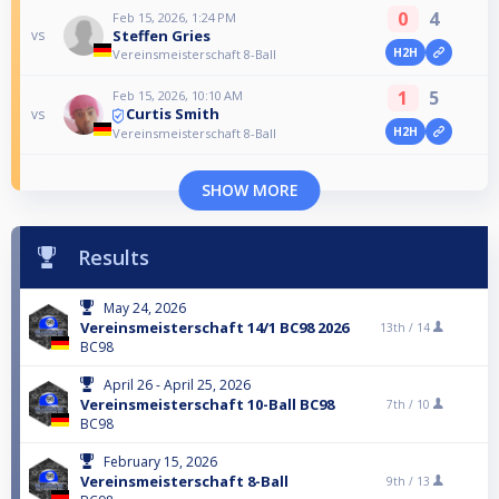
0
4
Feb 15, 2026, 1:24 PM
Steffen Gries
vs
H2H
Vereinsmeisterschaft 8-Ball
1
5
Feb 15, 2026, 10:10 AM
Curtis Smith
vs
H2H
Vereinsmeisterschaft 8-Ball
SHOW MORE
Results
May 24, 2026
Vereinsmeisterschaft 14/1 BC98 2026
13th /
14
BC98
April 26 - April 25, 2026
Vereinsmeisterschaft 10-Ball BC98
7th /
10
BC98
February 15, 2026
Vereinsmeisterschaft 8-Ball
9th /
13