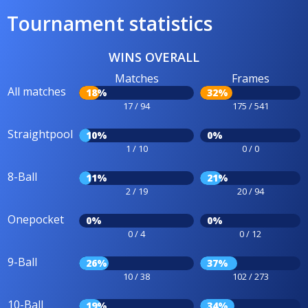
Tournament statistics
WINS OVERALL
Matches
Frames
All matches
18%
32%
17 / 94
175 / 541
Straightpool
10%
0%
1 / 10
0 / 0
8-Ball
11%
21%
2 / 19
20 / 94
Onepocket
0%
0%
0 / 4
0 / 12
9-Ball
26%
37%
10 / 38
102 / 273
10-Ball
19%
34%