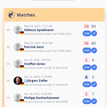
Matches
24
50
May 24, 2026, 11:21 AM
Helmut Spielmann
vs
H2H
Vereinsmeisterschaft 14/1 BC98 2026
16
60
May 24, 2026, 10:02 AM
Patrick Gast
vs
H2H
Vereinsmeisterschaft 14/1 BC98 2026
5
6
Apr 26, 2026, 1:09 PM
Steffen Gries
vs
H2H
Vereinsmeisterschaft 10-Ball BC98
6
5
Apr 26, 2026, 11:24 AM
Jürgen Zeller
vs
H2H
Vereinsmeisterschaft 10-Ball BC98
2
7
Apr 26, 2026, 10:06 AM
Philipp Racherbäumer
vs
H2H
Vereinsmeisterschaft 10-Ball BC98