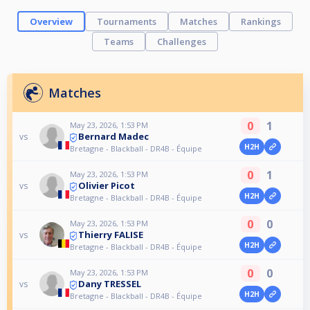
Overview
Tournaments
Matches
Rankings
Teams
Challenges
Matches
0
1
May 23, 2026, 1:53 PM
Bernard Madec
vs
H2H
Bretagne - Blackball - DR4B - Équipe
0
1
May 23, 2026, 1:53 PM
Olivier Picot
vs
H2H
Bretagne - Blackball - DR4B - Équipe
0
0
May 23, 2026, 1:53 PM
Thierry FALISE
vs
H2H
Bretagne - Blackball - DR4B - Équipe
0
0
May 23, 2026, 1:53 PM
Dany TRESSEL
vs
H2H
Bretagne - Blackball - DR4B - Équipe