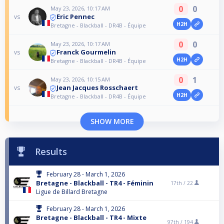
0
0
May 23, 2026, 10:17 AM
Eric Pennec
vs
H2H
Bretagne - Blackball - DR4B - Équipe
0
0
May 23, 2026, 10:17 AM
Franck Gourmelin
vs
H2H
Bretagne - Blackball - DR4B - Équipe
0
1
May 23, 2026, 10:15 AM
Jean Jacques Rosschaert
vs
H2H
Bretagne - Blackball - DR4B - Équipe
SHOW MORE
Results
February 28 - March 1, 2026
Bretagne - Blackball - TR4 - Féminin
17th /
22
Ligue de Billard Bretagne
February 28 - March 1, 2026
Bretagne - Blackball - TR4 - Mixte
97th /
194