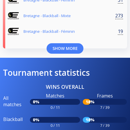
Bretagne - Blackball - Féminin
273
Bretagne - Blackball - Mixte
19
Bretagne - Blackball - Féminin
SHOW MORE
Tournament statistics
WINS OVERALL
Matches
Frames
All
0%
18%
matches
0 / 11
7 / 39
Blackball
0%
18%
0 / 11
7 / 39