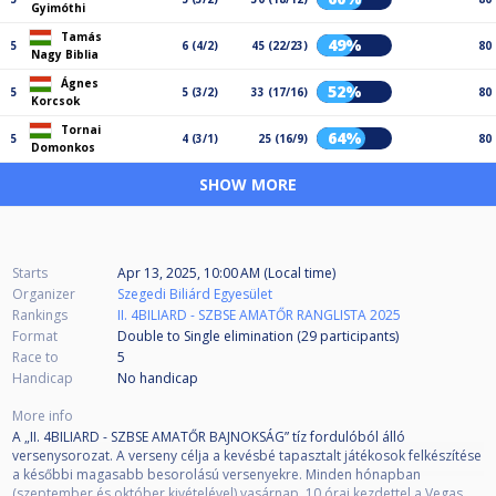
Gyimóthi
Tamás
49%
5
6 (4/2)
45 (22/23)
80
Nagy Biblia
Ágnes
52%
5
5 (3/2)
33 (17/16)
80
Korcsok
Tornai
64%
5
4 (3/1)
25 (16/9)
80
Domonkos
SHOW MORE
Starts
Apr 13, 2025, 10:00 AM (Local time)
Organizer
Szegedi Biliárd Egyesület
Rankings
II. 4BILIARD - SZBSE AMATŐR RANGLISTA 2025
Format
Double to Single elimination (29
participants
)
Race to
5
Handicap
No handicap
More info
A „II. 4BILIARD - SZBSE AMATŐR BAJNOKSÁG” tíz fordulóból álló
versenysorozat. A verseny célja a kevésbé tapasztalt játékosok felkészítése
a későbbi magasabb besorolású versenyekre. Minden hónapban
(szeptember és október kivételével) vasárnap, 10 órai kezdettel a Vegas