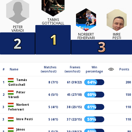
TAMÁS
GOTTSCHALL
PÉTER
VÁRADI
NORBERT
IMRE
FEHERVARI
PESTI
Matches
Frames
Win
#
Name
Points
(won/lost)
(won/lost)
percentage
Tamás
64%
1
8 (7/1)
61 (39/22)
200
Gottschall
Péter
60%
2
6 (5/1)
45 (27/18)
150
Váradi
Norbert
61%
3
5 (4/1)
38 (23/15)
110
Fehervari
59%
Imre Pesti
3
5 (4/1)
37 (22/15)
110
János
60%
5
5 (3/2)
30 (18/12)
80