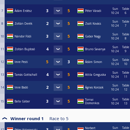
Sun
Table
7
Ádám Erdész
Péter Váradi
10:24
6
Sun
Table
8
Zoltán Derék
Zsolt Kovács
10:24
7
Sun
Table
10
Nándor Fődi
Gabor Nagy
10:24
8
Sun
Table
11
Zoltán Bujdosó
Bruno Savanya
10:24
9
Sun
Table
12
Imre Pesti
Ádám Simon
10:24
10
Sun
Table
13
Tamás Gottschall
Attila Greguska
10:24
11
Sun
Table
14
Imre Bodó
Ágnes Korcsok
10:24
12
Sun
Table
Tornai
15
Balla Gábor
Domonkos
10:24
13
Winner round 1
Race to
5
Sun
Table
Norbert
17
Péter Kolarovszki