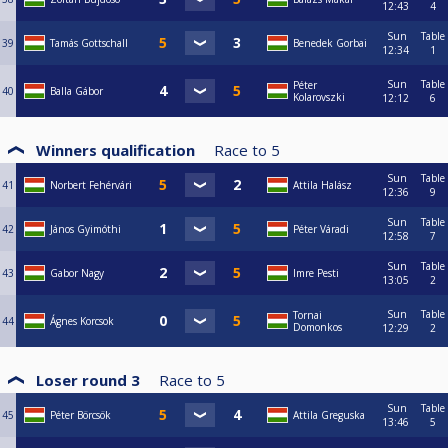
12:43
4
Sun
Table
39
Tamás Gottschall
Benedek Gorbai
12:34
1
Sun
Table
Péter
40
Balla Gábor
Kolarovszki
12:12
6
Winners qualification
Race to
5
Sun
Table
41
Norbert Fehérvári
Attila Halász
12:36
9
Sun
Table
42
János Gyimóthi
Péter Váradi
12:58
7
Sun
Table
43
Gabor Nagy
Imre Pesti
13:05
2
Sun
Table
Tornai
44
Ágnes Korcsok
Domonkos
12:29
2
Loser round 3
Race to
5
Sun
Table
45
Péter Börcsök
Attila Greguska
13:46
5