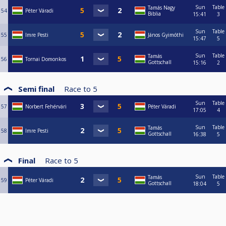
Sun
Table
Tamás Nagy
54
Péter Váradi
Biblia
15:41
3
Sun
Table
55
Imre Pesti
János Gyimóthi
15:47
5
Sun
Table
Tamás
56
Tornai Domonkos
Gottschall
15:16
2
Semi final
Race to
5
Sun
Table
57
Norbert Fehérvári
Péter Váradi
17:05
4
Sun
Table
Tamás
58
Imre Pesti
Gottschall
16:38
5
Final
Race to
5
Sun
Table
Tamás
59
Péter Váradi
Gottschall
18:04
5