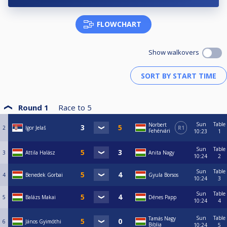
tartalmazza.
A versenykiírást a szervezők indoklás nélkül megváltoztathatják, vagy
módosíthatják.
FLOWCHART
Show walkovers
Round 1
Race to
5
Sun
Table
Norbert
2
Igor Jelaš
R1
Fehérvári
10:23
1
Sun
Table
3
Attila Halász
Anita Nagy
10:24
2
Sun
Table
4
Benedek Gorbai
Gyula Borsos
10:24
3
Sun
Table
5
Balázs Makai
Dénes Papp
10:24
4
Sun
Table
Tamás Nagy
6
János Gyimóthi
Biblia
10:24
5