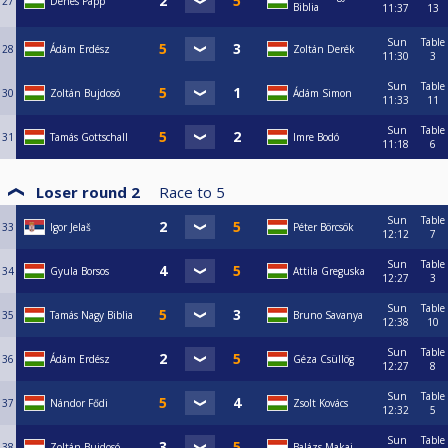
27
Dénes Papp
Biblia
11:37
13
Sun
Table
28
Ádám Erdész
Zoltán Derék
11:30
3
Sun
Table
30
Zoltán Bujdosó
Ádám Simon
11:33
11
Sun
Table
31
Tamás Gottschall
Imre Bodó
11:18
6
Loser round 2
Race to
5
Sun
Table
33
Igor Jelaš
Péter Börcsök
12:12
7
Sun
Table
34
Gyula Borsos
Attila Greguska
12:27
3
Sun
Table
35
Tamás Nagy Biblia
Bruno Savanya
12:38
10
Sun
Table
36
Ádám Erdész
Géza Csüllög
12:27
8
Sun
Table
37
Nándor Fődi
Zsolt Kovács
12:32
5
Sun
Table
38
Zoltán Bujdosó
Balázs Makai