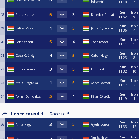
Fehérvári
11:18
7
Sun
Table
18
Attila Halász
Benedek Gorbai
11:32
9
Sun
Table
19
Balázs Makai
János Gyimóthi
11:36
4
Sun
Table
20
Péter Váradi
Zsolt Kovács
11:11
5
Sun
Table
21
Géza Csüllög
Gabor Nagy
11:23
8
Sun
Table
22
Bruno Savanya
Imre Pesti
11:32
10
Sun
Table
23
Attila Greguska
Ágnes Korcsok
11:17
2
Sun
Table
24
Tornai Domonkos
Péter Börcsök
11:19
1
Loser round 1
Race to
5
Sun
Table
26
Anita Nagy
Gyula Borsos
11:33
12
Sun
Table
Tamás Nagy