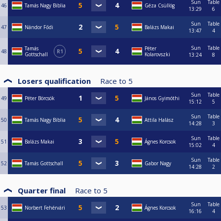
Sun
Table
46
Tamás Nagy Biblia
Géza Csüllög
13:29
6
Sun
Table
47
Nándor Fődi
Balázs Makai
13:47
4
Sun
Table
Tamás
Péter
48
R1
Gottschall
Kolarovszki
13:24
8
Losers qualification
Race to
5
Sun
Table
49
Péter Börcsök
János Gyimóthi
15:12
5
Sun
Table
50
Tamás Nagy Biblia
Attila Halász
14:28
3
Sun
Table
51
Balázs Makai
Ágnes Korcsok
15:02
4
Sun
Table
52
Tamás Gottschall
Gabor Nagy
14:28
2
Quarter final
Race to
5
Sun
Table
53
Norbert Fehérvári
Ágnes Korcsok
16:16
4