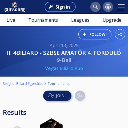
Sign in
Live
Tournaments
Leagues
Upgrade
FOLLOW
April 13, 2025
II. 4BILIARD - SZBSE AMATŐR 4. FORDULÓ
9-Ball
Vegas Biliárd Pub
Szegedi Biliárd Egyesület
Tournaments
Results