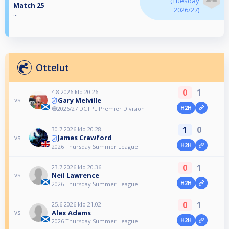
(Tuesday
Match 25
2026/27)
...
Ottelut
0
1
4.8.2026 klo 20.26
Gary Melville
vs
H2H
🔵2026/27 DCTPL Premier Division
1
0
30.7.2026 klo 20.28
James Crawford
vs
H2H
2026 Thursday Summer League
0
1
23.7.2026 klo 20.36
Neil Lawrence
vs
H2H
2026 Thursday Summer League
0
1
25.6.2026 klo 21.02
Alex Adams
vs
H2H
2026 Thursday Summer League