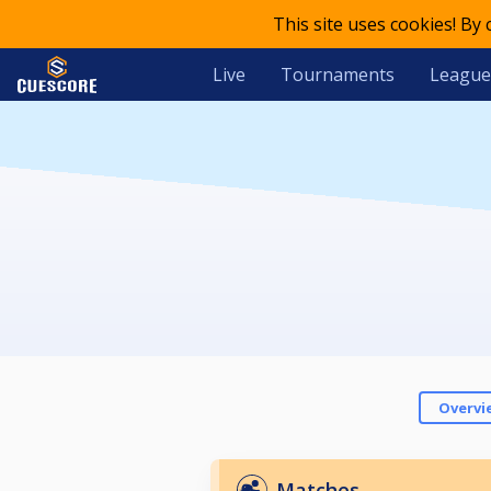
This site uses cookies! By
Live
Tournaments
League
Overvi
Matches