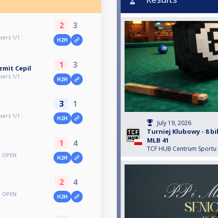
2
3
ers 1/1 :
H2H
1
3
zmit Cepil
ers 1/1 :
H2H
3
1
ers 1/1 :
H2H
July 19, 2026
Turniej Klubowy - 8 bi
MLB 41
1
4
TCF HUB Centrum Sportu
a OPEN
H2H
2
4
a OPEN
H2H