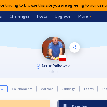
 continuing to browse this site you are agreeing to our use o
s
Challenges
Posts
Upgrade
More
Artur Pałkowski
Poland
ew
Tournaments
Matches
Rankings
Teams
Cha
Results