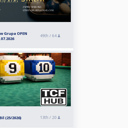
rów Grupa OPEN
49th /
64
07.2026
13th /
20
Bil (25/2026)