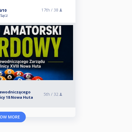
17th /
38
6/10
 Sącz
rzewodniczącego
5th /
32
nicy 18 Nowa Huta
OW MORE