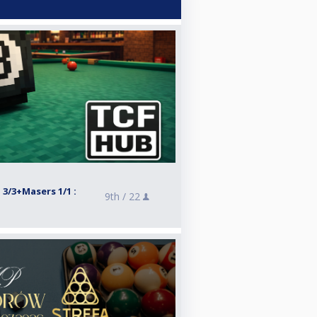
l 3/3+Masers 1/1 :
9th /
22