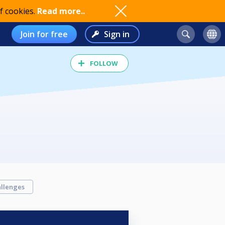
f cookies.
Read more..
Join for free
Sign in
FOLLOW
llenges