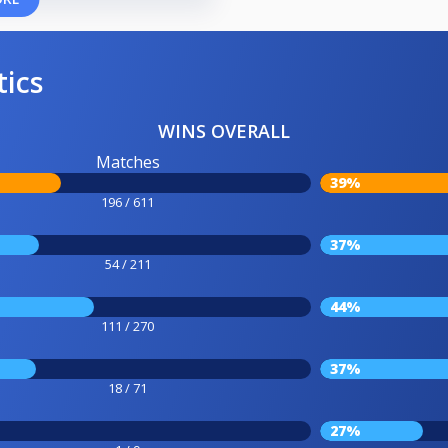
tics
WINS OVERALL
Matches
39%
196 / 611
37%
54 / 211
44%
111 / 270
37%
18 / 71
27%