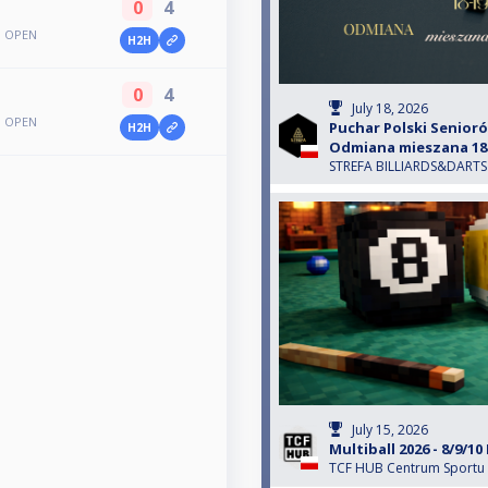
0
4
a OPEN
H2H
0
4
July 18, 2026
a OPEN
Puchar Polski Senio
H2H
Odmiana mieszana 18.
STREFA BILLIARDS&DARTS
July 15, 2026
Multiball 2026 - 8/9/10 
TCF HUB Centrum Sportu