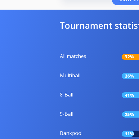
Tournament statis
All matches
32%
Multiball
26%
8-Ball
41%
9-Ball
25%
Bankpool
11%