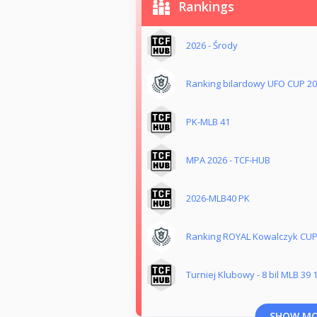
Rankings
2026 - Środy
Ranking bilardowy UFO CUP 2
PK-MLB 41
MPA 2026 - TCF-HUB
2026-MLB40 PK
Ranking ROYAL Kowalczyk CUP
Turniej Klubowy - 8 bil MLB 39 
SHOW M