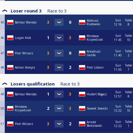
Loser round 3
Race to
3
Sun
Table
Mateusz
45
Bartosz Wandas
Rudowski
12:16
8
Sun
Table
Mirosław
46
Lucjan Krok
Krzywdziak
11:45
10
Sun
Table
Arkadiusz
47
Piotr Winiarz
Gazda
11:40
2
Sun
Table
48
Adrian Komycz
Piotr Lidwin
11:50
7
Losers qualification
Race to
3
Sun
Table
49
Bartosz Wandas
Hubert Bogacz
12:51
8
Sun
Table
Mirosław
50
Sławek Sowicki
Krzywdziak
12:22
10
Sun
Table
Arnold
51
Piotr Winiarz
Berezowski
12:22
1