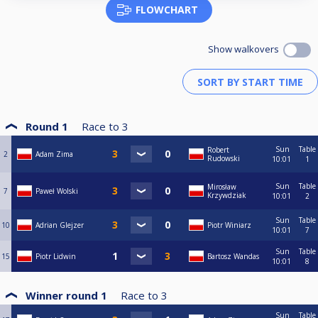
FLOWCHART
Show walkovers
Round 1
Race to
3
Sun
Table
Robert
2
Adam Zima
Rudowski
10:01
1
Sun
Table
Mirosław
7
Paweł Wolski
Krzywdziak
10:01
2
Sun
Table
10
Adrian Glejzer
Piotr Winiarz
10:01
7
Sun
Table
15
Piotr Lidwin
Bartosz Wandas
10:01
8
Winner round 1
Race to
3
Sun
Table