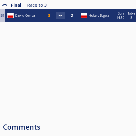
Final
Race to
3
Sun
Table
59
Dawid Cempa
Hubert Bogacz
14:50
8
Comments