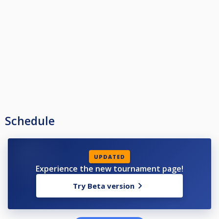
*Zawodnicy uczestniczący w turnieju automatycznie wyrażają zgodę na
publikacje swojego wizerunku na klubowej stronie Facebook. (Pierwsza
czwórka turnieju) W innym przypadku prosimy o poinformowanie
prowadzącego turniej gdyż zawodnik może zostać nie dopuszczony do
turnieju.
W przypadku meczu trwającego ponad godzinę z wynikiem 1-1 ostatnią
partią jest partia nr 3
Schedule
UPDATED
Experience the new tournament page!
Try Beta version