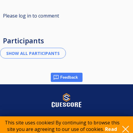
Please log in to comment
Participants
Feedback
© 2015-2026 CueScore International
This site uses cookies! By continuing to browse this
site you are agreeing to our use of cookies.
Read