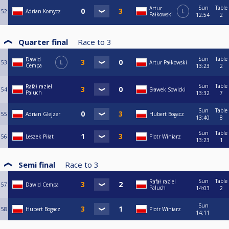
Sun
Table
Artur
52
Adrian Komycz
L
Pałkowski
12:54
2
Quarter final
Race to
3
Sun
Table
Dawid
53
L
Artur Pałkowski
Cempa
13:23
2
Sun
Table
Rafał raziel
54
Sławek Sowicki
Paluch
13:32
7
Sun
Table
55
Adrian Glejzer
Hubert Bogacz
13:40
8
Sun
Table
56
Leszek Piłat
Piotr Winiarz
13:23
1
Semi final
Race to
3
Sun
Table
Rafał raziel
57
Dawid Cempa
Paluch
14:03
2
Sun
58
Hubert Bogacz
Piotr Winiarz
14:11