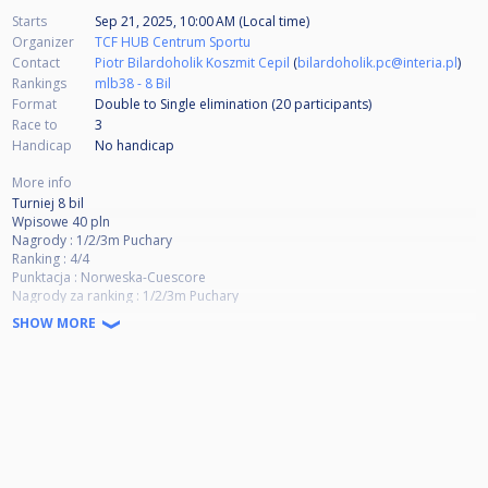
Starts
Sep 21, 2025, 10:00 AM (Local time)
Organizer
TCF HUB Centrum Sportu
Contact
Piotr Bilardoholik Koszmit Cepil
(
bilardoholik.pc@interia.pl
)
Rankings
mlb38 - 8 Bil
Format
Double to Single elimination (20
participants
)
Race to
3
Handicap
No handicap
More info
Turniej 8 bil
Wpisowe 40 pln
Nagrody : 1/2/3m Puchary
Ranking : 4/4
Punktacja : Norweska-Cuescore
Nagrody za ranking : 1/2/3m Puchary
Przy równej ilości punktów w rankingu decyduje bilans wyższych zajętych
SHOW MORE
miejsc.
Rozpiska 16+ : 50 pln 29+ : 100 pln
System 2 ko do 3 wygranych partii (możliwe zwiększenie dystansu w
zależności od frekwencji)
Możliwe rozstawienie zawodników.
Start : 10.00 Klub czynny od 9.00
Walkowery : od 10.15
W turnieju nie mogą brać udziału zawodnicy pierwszej ligi pzbi
Ostateczne decyzje przyjęć należą do sędziego turnieju : Piotr Cepil