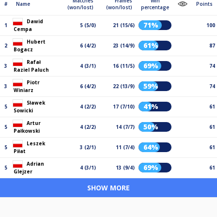
Matches
Frames
Win
#
Name
Points
(won/lost)
(won/lost)
percentage
Dawid
71%
1
5 (5/0)
21 (15/6)
100
Cempa
Hubert
61%
2
6 (4/2)
23 (14/9)
87
Bogacz
Rafał
69%
3
4 (3/1)
16 (11/5)
74
Raziel Paluch
Piotr
59%
3
6 (4/2)
22 (13/9)
74
Winiarz
Sławek
41%
5
4 (2/2)
17 (7/10)
61
Sowicki
Artur
50%
5
4 (2/2)
14 (7/7)
61
Pałkowski
Leszek
64%
5
3 (2/1)
11 (7/4)
61
Piłat
Adrian
69%
5
4 (3/1)
13 (9/4)
61
Glejzer
SHOW MORE