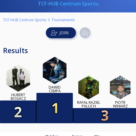
TCF-HUB Centrum Sportu
TCF HUB Centrum Sportu
Tournaments
Results
DAWID
CEMPA
HUBERT
BOGACZ
RAFAŁ RAZIEL
PIOTR
PALUCH
WINIARZ