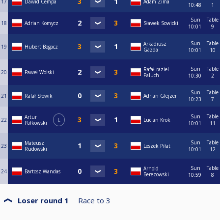
17
Dawid Cempa
Adam Zima
10:48
1
Sun
Table
18
Adrian Komycz
Sławek Sowicki
10:01
9
Sun
Table
Arkadiusz
19
Hubert Bogacz
Gazda
10:01
10
Sun
Table
Rafał raziel
20
Paweł Wolski
Paluch
10:30
2
Sun
Table
21
Rafał Słowik
Adrian Glejzer
10:23
7
Sun
Table
Artur
22
L
Lucjan Krok
Pałkowski
10:01
11
Sun
Table
Mateusz
23
Leszek Piłat
Rudowski
10:01
12
Sun
Table
Arnold
24
Bartosz Wandas
Berezowski
10:59
8
Loser round 1
Race to
3