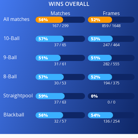
WINS OVERALL
Matches
Frames
All matches
56%
52%
167 / 299
859 / 1648
10-Ball
57%
53%
37 / 65
247 / 464
9-Ball
51%
51%
31 / 61
282 / 555
8-Ball
57%
52%
30 / 53
194 / 375
Straightpool
59%
0%
37 / 63
0 / 0
Blackball
56%
54%
32 / 57
136 / 254