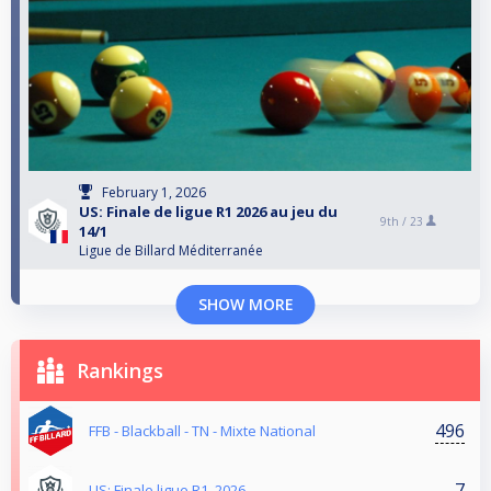
February 1, 2026
US: Finale de ligue R1 2026 au jeu du
9th /
23
14/1
Ligue de Billard Méditerranée
SHOW MORE
Rankings
496
FFB - Blackball - TN - Mixte National
7
US: Finale ligue R1_2026