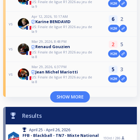
US: Finale de ligue R1 2026 au jeu de
H2H
la 9
Apr 12, 2026, 10:17 AM
6
2
Karine BENDAVID
vs
US: Finale de ligue R1 2026 au jeu de
H2H
la 9
Mar 29, 2026, 8:48 PM
2
5
Renaud Gouzien
vs
US: Finale de ligue R1 2026 au jeu de
H2H
la 8
Mar 29, 2026, 6:37 PM
5
3
Jean Michel Mariotti
vs
US: Finale de ligue R1 2026 au jeu de
H2H
la 8
SHOW MORE
Results
April 25 - April 26, 2026
FFB - Blackball - TN7 - Mixte National
193rd /
286