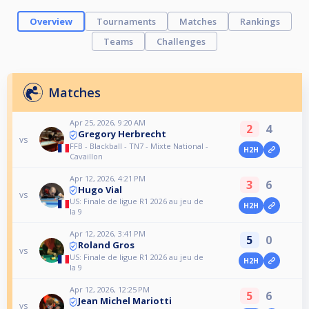
Overview
Tournaments
Matches
Rankings
Teams
Challenges
Matches
Apr 25, 2026, 9:20 AM
2
4
Gregory Herbrecht
vs
FFB - Blackball - TN7 - Mixte National -
H2H
Cavaillon
Apr 12, 2026, 4:21 PM
3
6
Hugo Vial
vs
US: Finale de ligue R1 2026 au jeu de
H2H
la 9
Apr 12, 2026, 3:41 PM
5
0
Roland Gros
vs
US: Finale de ligue R1 2026 au jeu de
H2H
la 9
Apr 12, 2026, 12:25 PM
5
6
Jean Michel Mariotti
vs