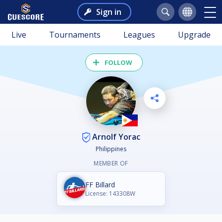
Sign in
Live
Tournaments
Leagues
Upgrade
FOLLOW
Arnolf Yorac
Philippines
MEMBER OF
FF Billard
License: 143308W