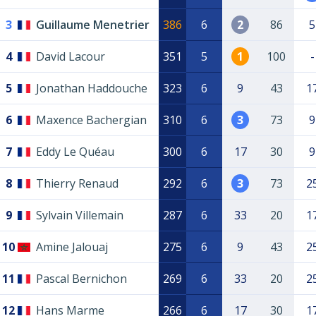
3
Guillaume Menetrier
386
6
2
86
5
4
David Lacour
351
5
1
100
-
5
Jonathan Haddouche
323
6
9
43
1
6
Maxence Bachergian
310
6
3
73
9
7
Eddy Le Quéau
300
6
17
30
9
8
Thierry Renaud
292
6
3
73
2
9
Sylvain Villemain
287
6
33
20
1
10
Amine Jalouaj
275
6
9
43
2
11
Pascal Bernichon
269
6
33
20
2
12
Hans Marme
266
6
17
30
1