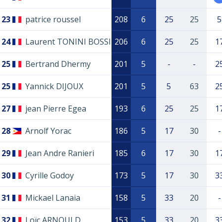
23
patrice roussel
208
6
25
25
5
24
Laurent TONINI BOSSI
206
6
25
25
1
25
Bertrand Dhermy
201
5
-
-
2
25
Yannick DIJOUX
201
5
5
63
2
27
jean Pierre Egea
193
6
25
25
1
28
Arnolf Yorac
186
5
17
30
-
29
Jean Andre Ranieri
185
6
17
30
1
30
Cyrille Godoy
173
5
17
30
3
31
Mickael Lanaia
158
5
33
20
-
32
Loïc ARNOULD
153
5
33
20
3