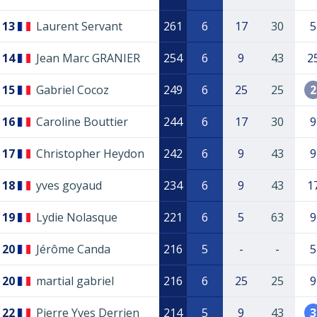
13
Laurent Servant
261
6
17
30
5
14
Jean Marc GRANIER
254
6
9
43
2
15
Gabriel Cocoz
249
6
25
25
2
16
Caroline Bouttier
244
6
17
30
9
17
Christopher Heydon
242
6
9
43
9
18
yves goyaud
234
6
9
43
1
19
Lydie Nolasque
221
6
5
63
9
20
Jérôme Canda
216
5
-
-
5
20
martial gabriel
216
6
25
25
9
22
Pierre Yves Derrien
214
5
9
43
3