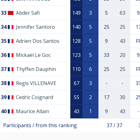
33
Abder Safi
149
3
5
63
9
34
Jennifer Santoro
140
5
25
25
1
35
Adrien Dos Santos
128
5
9
43
F
36
Mickaël Le Goc
123
5
33
20
9
37
Thyffen Dauphin
110
6
25
25
F
38
Regis VILLENAVE
67
3
-
-
3
39
Cedric Coignard
55
2
17
30
2
40
Maurice Allain
43
1
9
43
-
Participants / from this ranking
37 / 37