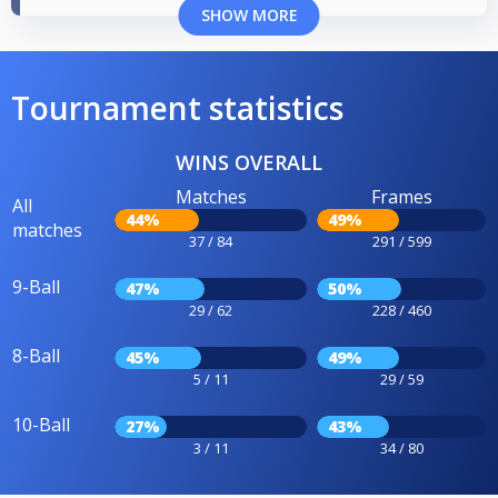
SHOW MORE
Tournament statistics
WINS OVERALL
Matches
Frames
All
44%
49%
matches
37 / 84
291 / 599
9-Ball
47%
50%
29 / 62
228 / 460
8-Ball
45%
49%
5 / 11
29 / 59
10-Ball
27%
43%
3 / 11
34 / 80