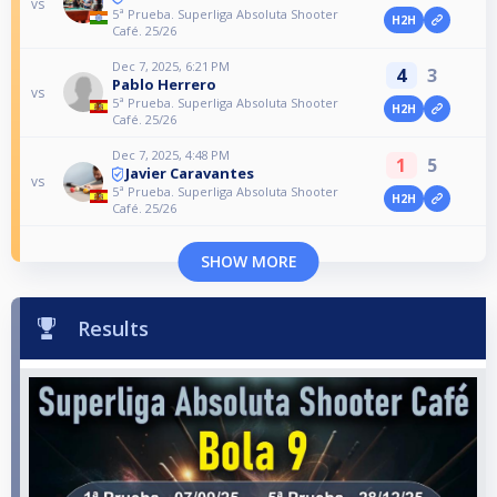
vs
5ª Prueba. Superliga Absoluta Shooter
H2H
Café. 25/26
Dec 7, 2025, 6:21 PM
4
3
Pablo Herrero
vs
5ª Prueba. Superliga Absoluta Shooter
H2H
Café. 25/26
Dec 7, 2025, 4:48 PM
1
5
Javier Caravantes
vs
5ª Prueba. Superliga Absoluta Shooter
H2H
Café. 25/26
SHOW MORE
Results