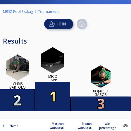
MBSZ Pool Szakág
Tournaments
Results
MICÓ
PAPP
CHRIS
BARTOLO
KOMLÓSI
GÁBOR
Matches
Frames
Win
#
Name
(won/lost)
(won/lost)
percentage