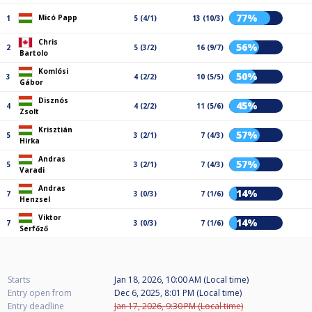
77%
Micó Papp
1
5 (4/1)
13 (10/3)
Chris
56%
2
5 (3/2)
16 (9/7)
Bartolo
Komlósi
50%
3
4 (2/2)
10 (5/5)
Gábor
Disznós
45%
4
4 (2/2)
11 (5/6)
Zsolt
Krisztián
57%
5
3 (2/1)
7 (4/3)
Hirka
Andras
57%
5
3 (2/1)
7 (4/3)
Varadi
Andras
14%
7
3 (0/3)
7 (1/6)
Henzsel
Viktor
14%
7
3 (0/3)
7 (1/6)
Serfőző
Starts
Jan 18, 2026, 10:00 AM (Local time)
Entry open from
Dec 6, 2025, 8:01 PM (Local time)
Entry deadline
Jan 17, 2026, 9:30 PM (Local time)