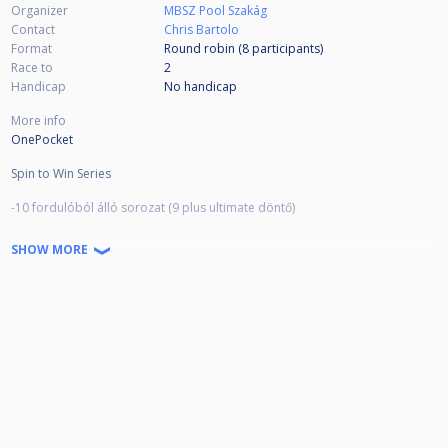
Organizer
MBSZ Pool Szakág
Contact
Chris Bartolo
Format
Round robin (8
participants
)
Race to
2
Handicap
No handicap
More info
OnePocket
Spin to Win Series
-10 fordulóból álló sorozat (9 plus ultimate döntő)
-Fordulókènt Penzdíjazás az első 3 helyezetnek plus kupak 🏆💰
SHOW MORE
(összege induló függő)
4. Helyezet ajándék
3 pontot er egy győzelem.
3 pontot er egy 8as run.
Sorozatokban össze gyűjtött pontok fogjak létre hozni a 8 fős ultimate
döntőt
-Minimum 5 sorozatban részt kell venni amennyiben szeretnétek bejutni az