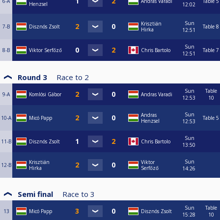
6-A
Andras Varadi
Table 5
Henzsel
12:02
Sun
Krisztián
7-B
Disznós Zsolt
Table 8
Hirka
12:51
Sun
8-B
Viktor Serfőző
Chris Bartolo
Table 7
12:51
Round 3
Race to
2
Sun
Table
9-A
Komlósi Gábor
Andras Varadi
12:53
10
Sun
Andras
10-A
Micó Papp
Table 5
Henzsel
12:53
Sun
11-B
Disznós Zsolt
Chris Bartolo
13:50
Sun
Krisztián
Viktor
12-B
Hirka
Serfőző
14:26
Semi final
Race to
3
Sun
Table
13
Micó Papp
Disznós Zsolt
15:28
10