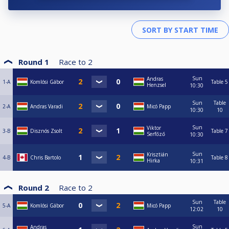
Round 1
Race to
2
Sun
Andras
1-A
Komlósi Gábor
Table 5
Henzsel
10:30
Sun
Table
2-A
Andras Varadi
Micó Papp
10:30
10
Sun
Viktor
3-B
Disznós Zsolt
Table 7
Serfőző
10:30
Sun
Krisztián
4-B
Chris Bartolo
Table 8
Hirka
10:31
Round 2
Race to
2
Sun
Table
5-A
Komlósi Gábor
Micó Papp
12:02
10
Sun
Andras