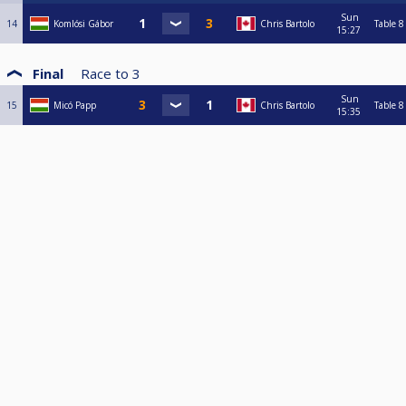
Sun
14
Komlósi Gábor
Chris Bartolo
Table 8
15:27
Final
Race to
3
Sun
15
Micó Papp
Chris Bartolo
Table 8
15:35