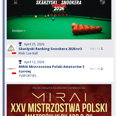
April 25, 2026
Skarżyski Ranking Snookera 2026 nr3
3rd /
12
Klub Cue Ball
April 12, 2026
MIRAI Mistrzostwa Polski Amatorów 3
9th /
18
turniej
TVSPORTSPL