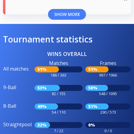
SHOW MORE
Tournament statistics
WINS OVERALL
Matches
Frames
All matches
51%
51%
186 / 363
997 / 1966
9-Ball
53%
50%
82 / 155
548 / 1095
8-Ball
49%
51%
54 / 110
290 / 573
Straightpool
32%
0%
7 / 22
0 / 0