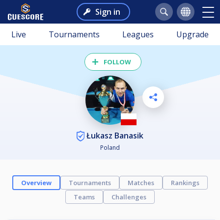
Sign in
Live
Tournaments
Leagues
Upgrade
FOLLOW
Łukasz Banasik
Poland
Overview
Tournaments
Matches
Rankings
Teams
Challenges