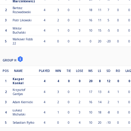
Marcinkiewicz
Bartosz
2
4
3
0
1
18
11
7
0
0
Rozwadowski
3
Piotr Likowski
4
2
0
2
16
11
5
0
0
Wiktor
4
4
1
0
3
10
15
-5
0
0
Buchalski
Walkover Fisbb
5
4
0
0
4
0
20
-20
0
0
22
GROUP H
POS
NAME
PLAYED
WIN
TIE
LOSE
WS
LS
SD
RO
LA
Kacper
1
4
4
0
0
20
8
12
0
0
Konkel
Krzysztof
2
4
3
0
1
17
13
4
1
0
Gardjas
3
Adam Kiernicki
4
2
0
2
16
14
2
1
0
Łukasz
4
4
1
0
3
10
18
-8
0
0
Michalski
5
Sebastian Ryłko
4
0
0
4
10
20
-10
0
0