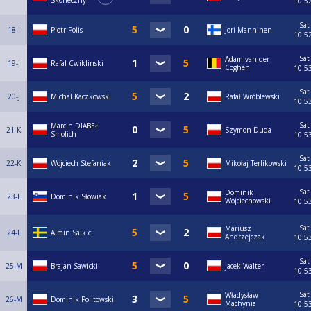
Skoneczny
10:5
Sat
18-I
Piotr Polis
Jori Manninen
10:5
Sat
Adam van der
19-J
Rafal Cwiklinski
Coghen
10:5
Sat
20-J
Michal Kaczkowski
Rafał Wróblewski
10:5
Sat
Marcin DIABEŁ
21-K
Szymon Duda
Smolich
10:5
Sat
22-K
Wojciech Stefaniak
Mikołaj Terlikowski
10:5
Sat
Dominik
23-L
Dominik Słowiak
Wojciechowski
10:5
Sat
Mariusz
24-L
Almin Salkic
Andrzejczak
10:5
Sat
25-M
Brajan Sawicki
jacek Walter
10:5
Sat
Władysław
26-M
Dominik Politowski
Machynia
10:5