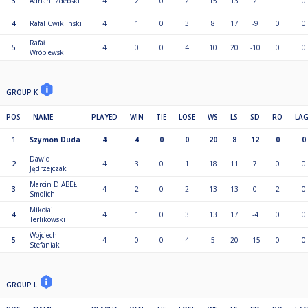
3
Adrian Izdebski
4
2
0
2
15
13
2
1
0
4
Rafal Cwiklinski
4
1
0
3
8
17
-9
0
0
Rafał
5
4
0
0
4
10
20
-10
0
0
Wróblewski
GROUP K
POS
NAME
PLAYED
WIN
TIE
LOSE
WS
LS
SD
RO
LA
1
Szymon Duda
4
4
0
0
20
8
12
0
0
Dawid
2
4
3
0
1
18
11
7
0
0
Jędrzejczak
Marcin DIABEŁ
3
4
2
0
2
13
13
0
2
0
Smolich
Mikołaj
4
4
1
0
3
13
17
-4
0
0
Terlikowski
Wojciech
5
4
0
0
4
5
20
-15
0
0
Stefaniak
GROUP L