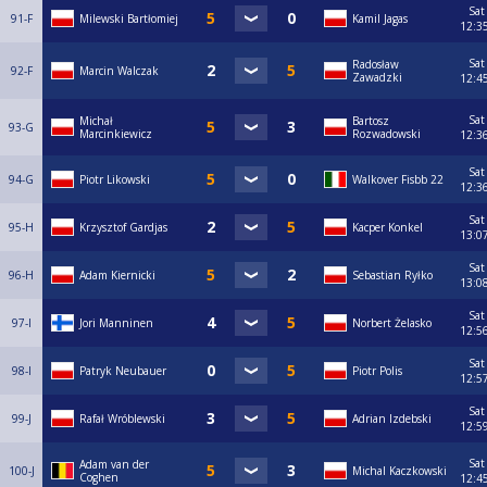
Sat
91-F
Milewski Bartłomiej
Kamil Jagas
12:3
Sat
Radosław
92-F
Marcin Walczak
Zawadzki
12:4
Sat
Michał
Bartosz
93-G
Marcinkiewicz
Rozwadowski
12:3
Sat
94-G
Piotr Likowski
Walkover Fisbb 22
12:3
Sat
95-H
Krzysztof Gardjas
Kacper Konkel
13:0
Sat
96-H
Adam Kiernicki
Sebastian Ryłko
13:0
Sat
97-I
Jori Manninen
Norbert Żelasko
12:5
Sat
98-I
Patryk Neubauer
Piotr Polis
12:5
Sat
99-J
Rafał Wróblewski
Adrian Izdebski
12:5
Sat
Adam van der
100-J
Michal Kaczkowski
Coghen
12:4