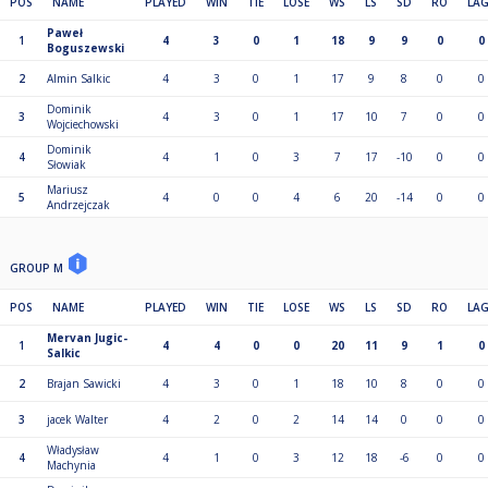
POS
NAME
PLAYED
WIN
TIE
LOSE
WS
LS
SD
RO
LA
Paweł
1
4
3
0
1
18
9
9
0
0
Boguszewski
2
Almin Salkic
4
3
0
1
17
9
8
0
0
Dominik
3
4
3
0
1
17
10
7
0
0
Wojciechowski
Dominik
4
4
1
0
3
7
17
-10
0
0
Słowiak
Mariusz
5
4
0
0
4
6
20
-14
0
0
Andrzejczak
GROUP M
POS
NAME
PLAYED
WIN
TIE
LOSE
WS
LS
SD
RO
LA
Mervan Jugic-
1
4
4
0
0
20
11
9
1
0
Salkic
2
Brajan Sawicki
4
3
0
1
18
10
8
0
0
3
jacek Walter
4
2
0
2
14
14
0
0
0
Władysław
4
4
1
0
3
12
18
-6
0
0
Machynia