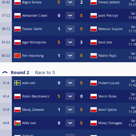
Sat
36-B2
Bogna Świtała
Tomasz Jedlecki
10:5
Sat
37-C2
Aleksander Ciołak
Jacek Pietrzyk
11:0
Sat
38-C2
Tomasz Sadlik
Mateusz Sząszor
11:1
Sat
39-D2
Jegor Michejenko
Karol Żala
11:1
Sat
40-D2
Ren Haozhong
Wadim Papiż
11:2
Round 2
Race to
5
Sat
41-A
walk over
Hubert Łuczak
11:4
Sat
42-A
Robin Błaszkiewicz
Marcin Bulas
11:2
Sat
43-B
Maciej Zalewski
Kamil Spicha
11:2
Sat
44-B
WAlk over
Miłosz Domagała
11:2
Sat
Andrzej