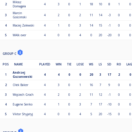
Miłosz
2
4
3
0
1
18
10
8
1
0
Domagała
Marcin
3
4
2
0
2
11
14
-3
0
0
Gościmski
4
Maciej Zalewski
4
1
0
3
14
15
-1
0
0
5
WAlk over
4
0
0
4
0
20
-20
0
0
GROUP C
POS
NAME
PLAYED
WIN
TIE
LOSE
WS
LS
SD
RO
LA
Andrzej
1
4
4
0
0
20
3
17
2
0
Guzanowski
2
Olek Balcer
4
3
0
1
16
7
9
0
0
3
Wojciech Groch
4
2
0
2
11
12
-1
0
0
4
Eugene Senko
4
1
0
3
7
17
-10
0
0
5
Viktor Shyjatyj
4
0
0
4
5
20
-15
0
0