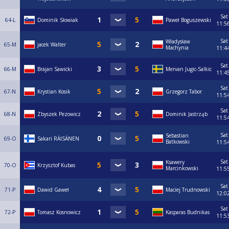
Sat
64-L
Dominik Słowiak
Paweł Boguszewski
11:5
Sat
Władysław
65-M
jacek Walter
Machynia
11:4
Sat
66-M
Brajan Sawicki
Mervan Jugic-Salkic
11:4
Sat
67-N
Krystian Kosik
Grzegorz Tabor
11:5
Sat
68-N
Zbyszek Pezowicz
Dominik Jastrząb
11:5
Sat
Sebastian
69-O
Sakari RÄISÄNEN
Batkowski
11:5
Sat
Ksawery
70-O
Krzysztof Kubas
Marcinkowski
11:5
Sat
71-P
Dawid Gaweł
Maciej Trudnowski
12:0
Sat
72-P
Tomasz Kosnowicz
Kasparas Budnikas
11:5