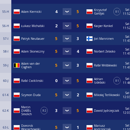
Sat
Krzysztof
55-H
Adam Kiernicki
R1
Gardjas
11:5
Sat
56-H
Łukasz Michalski
Kacper Konkel
11:5
Sat
57-I
Patryk Neubauer
Jori Manninen
11:4
Sat
58-I
Adam Skoneczny
Norbert Żelasko
11:4
Sat
Adam van der
59-J
Rafał Wróblewski
Coghen
11:4
Sat
Adrian
60-J
Rafal Cwiklinski
R1
Izdebski
11:4
Sat
61-K
Szymon Duda
Mikołaj Terlikowski
12:0
Marcin
Sat
62-K
DIABEŁ
R2
Dawid Jędrzejczak
12:0
Smolich
Sat
Dominik
Mariusz
63-L
Wojciechowski
Andrzejczak
11:5