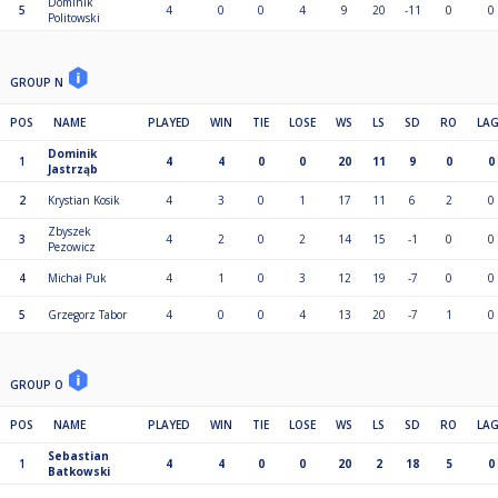
Dominik
5
4
0
0
4
9
20
-11
0
0
Politowski
GROUP N
POS
NAME
PLAYED
WIN
TIE
LOSE
WS
LS
SD
RO
LA
Dominik
1
4
4
0
0
20
11
9
0
0
Jastrząb
2
Krystian Kosik
4
3
0
1
17
11
6
2
0
Zbyszek
3
4
2
0
2
14
15
-1
0
0
Pezowicz
4
Michał Puk
4
1
0
3
12
19
-7
0
0
5
Grzegorz Tabor
4
0
0
4
13
20
-7
1
0
GROUP O
POS
NAME
PLAYED
WIN
TIE
LOSE
WS
LS
SD
RO
LA
Sebastian
1
4
4
0
0
20
2
18
5
0
Batkowski