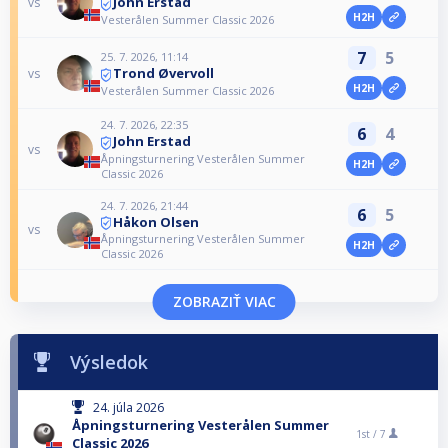
John Erstad
vs
H2H
Vesterålen Summer Classic 2026
7
5
25. 7. 2026, 11:14
Trond Øvervoll
vs
H2H
Vesterålen Summer Classic 2026
24. 7. 2026, 22:35
6
4
John Erstad
vs
Åpningsturnering Vesterålen Summer
H2H
Classic 2026
24. 7. 2026, 21:44
6
5
Håkon Olsen
vs
Åpningsturnering Vesterålen Summer
H2H
Classic 2026
ZOBRAZIŤ VIAC
Výsledok
24. júla 2026
Åpningsturnering Vesterålen Summer
1st /
7
Classic 2026