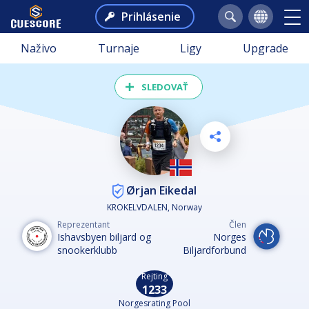
Prihlásenie
Naživo
Turnaje
Ligy
Upgrade
SLEDOVAŤ
Ørjan Eikedal
KROKELVDALEN, Norway
Reprezentant
Člen
Ishavsbyen biljard og
Norges
snookerklubb
Biljardforbund
Rejting
1233
Norgesrating Pool