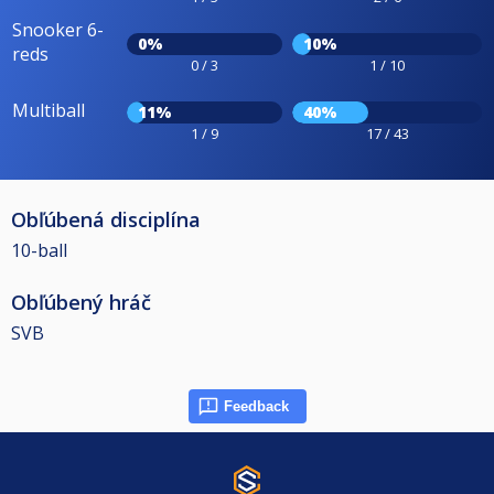
Snooker 6-
0%
10%
reds
0 / 3
1 / 10
Multiball
11%
40%
1 / 9
17 / 43
Obľúbená disciplína
10-ball
Obľúbený hráč
SVB
Feedback