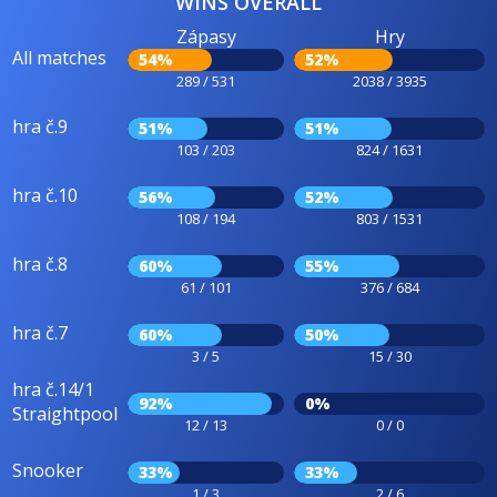
WINS OVERALL
Zápasy
Hry
All matches
54%
52%
289 / 531
2038 / 3935
hra č.9
51%
51%
103 / 203
824 / 1631
hra č.10
56%
52%
108 / 194
803 / 1531
hra č.8
60%
55%
61 / 101
376 / 684
hra č.7
60%
50%
3 / 5
15 / 30
hra č.14/1
92%
0%
Straightpool
12 / 13
0 / 0
Snooker
33%
33%
1 / 3
2 / 6