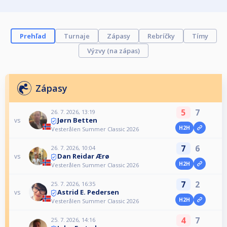
Prehľad
Turnaje
Zápasy
Rebríčky
Tímy
Výzvy (na zápas)
Zápasy
5
7
26. 7. 2026, 13:19
Jørn Betten
vs
H2H
Vesterålen Summer Classic 2026
7
6
26. 7. 2026, 10:04
Dan Reidar Ærø
vs
H2H
Vesterålen Summer Classic 2026
7
2
25. 7. 2026, 16:35
Astrid E. Pedersen
vs
H2H
Vesterålen Summer Classic 2026
4
7
25. 7. 2026, 14:16