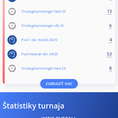
13
Tirsdagsturneringer høst 25
6
Tirsdagsturneringer vår 25
4
Pool 1.div. Nord2 24/25
53
Pool Veteran 45+ 24/25
8
Tirsdagsturneringer høst 24
ZOBRAZIŤ VIAC
Štatistiky turnaja