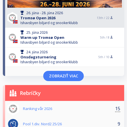
26. júna - 28. júna 2026
Tromsø Open 2026
13th /
22
Ishavsbyen biljard og snookerklubb
25. júna 2026
Warm up Tromsø Open
5th /
8
Ishavsbyen biljard og snookerklubb
24. júna 2026
Onsdagsturnering
5th /
10
Ishavsbyen biljard og snookerklubb
ZOBRAZIŤ VIAC
Rebríčky
15
Ranking vår 2026
9
Pool 1.div. Nord2 25/26