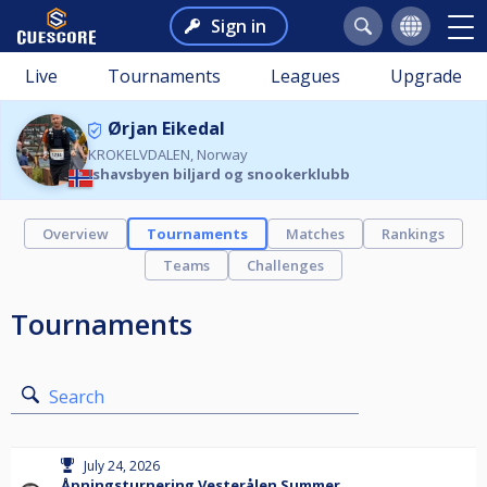
Sign in
Live
Tournaments
Leagues
Upgrade
Ørjan Eikedal
KROKELVDALEN, Norway
Ishavsbyen biljard og snookerklubb
Overview
Tournaments
Matches
Rankings
Teams
Challenges
Tournaments
Search
July 24, 2026
Åpningsturnering Vesterålen Summer