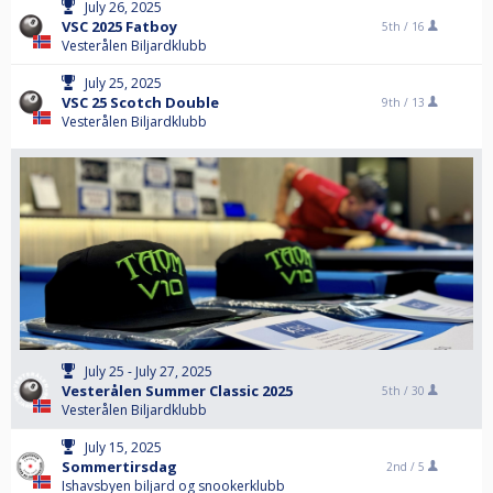
July 26, 2025
VSC 2025 Fatboy
5th /
16
Vesterålen Biljardklubb
July 25, 2025
VSC 25 Scotch Double
9th /
13
Vesterålen Biljardklubb
July 25 - July 27, 2025
Vesterålen Summer Classic 2025
5th /
30
Vesterålen Biljardklubb
July 15, 2025
Sommertirsdag
2nd /
5
Ishavsbyen biljard og snookerklubb