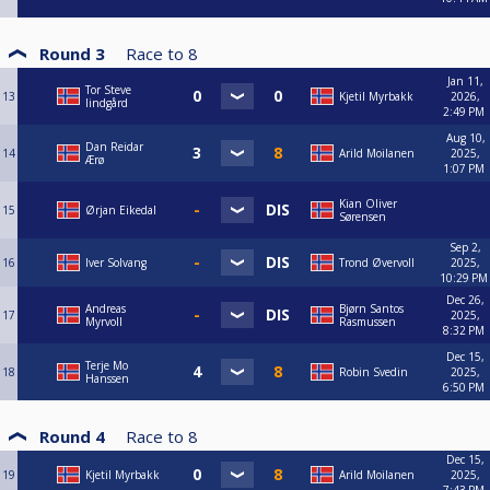
Round 3
Race to
8
Jan 11,
Tor Steve
13
Kjetil Myrbakk
2026,
lindgård
2:49 PM
Aug 10,
Dan Reidar
14
Arild Moilanen
2025,
Ærø
1:07 PM
Kian Oliver
15
Ørjan Eikedal
Sørensen
Sep 2,
16
Iver Solvang
Trond Øvervoll
2025,
10:29 PM
Dec 26,
Andreas
Bjørn Santos
17
2025,
Myrvoll
Rasmussen
8:32 PM
Dec 15,
Terje Mo
18
Robin Svedin
2025,
Hanssen
6:50 PM
Round 4
Race to
8
Dec 15,
19
Kjetil Myrbakk
Arild Moilanen
2025,
7:43 PM