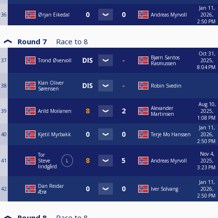
Jan 11,
36
Ørjan Eikedal
Andreas Myrvoll
2026,
2:50 PM
Round 7
Race to
8
Oct 31,
Bjørn Santos
37
Trond Øvervoll
2025,
Rasmussen
8:04 PM
Kian Oliver
38
Robin Svedin
Sørensen
Aug 10,
Alexander
39
Arild Moilanen
2025,
Martinsen
1:08 PM
Jan 11,
40
Kjetil Myrbakk
Terje Mo Hanssen
2026,
2:50 PM
Nov 4,
Tor
41
Steve
L
Andreas Myrvoll
2025,
lindgård
3:23 PM
Jan 11,
Dan Reidar
42
Iver Solvang
2026,
Ærø
2:50 PM
Round 8
Race to
8