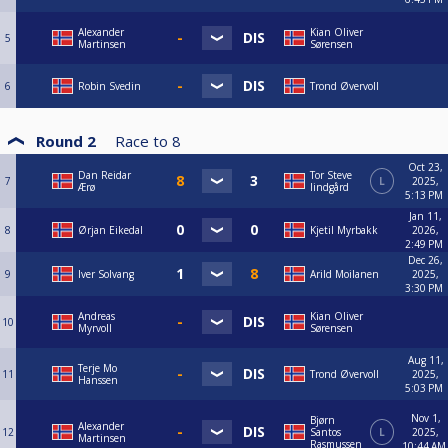
Alexander
Kian Oliver
5
Martinsen
Sørensen
6
Robin Svedin
Trond Øvervoll
Round 2
Race to
8
Oct 23,
Dan Reidar
Tor Steve
7
L
2025,
Ærø
lindgård
5:13 PM
Jan 11,
8
Ørjan Eikedal
Kjetil Myrbakk
2026,
2:49 PM
Dec 26,
9
Iver Solvang
Arild Moilanen
2025,
3:30 PM
Andreas
Kian Oliver
10
Myrvoll
Sørensen
Aug 11,
Terje Mo
11
Trond Øvervoll
2025,
Hanssen
5:03 PM
Nov 1,
Bjørn
Alexander
12
Santos
L
2025,
Martinsen
Rasmussen
10:44 AM