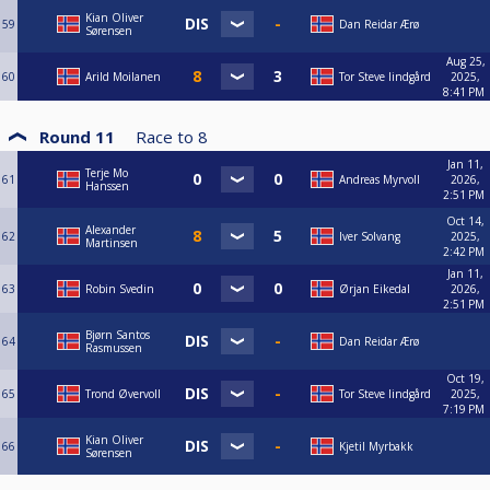
Kian Oliver
59
Dan Reidar Ærø
Sørensen
Aug 25,
60
Arild Moilanen
Tor Steve lindgård
2025,
8:41 PM
Round 11
Race to
8
Jan 11,
Terje Mo
61
Andreas Myrvoll
2026,
Hanssen
2:51 PM
Oct 14,
Alexander
62
Iver Solvang
2025,
Martinsen
2:42 PM
Jan 11,
63
Robin Svedin
Ørjan Eikedal
2026,
2:51 PM
Bjørn Santos
64
Dan Reidar Ærø
Rasmussen
Oct 19,
65
Trond Øvervoll
Tor Steve lindgård
2025,
7:19 PM
Kian Oliver
66
Kjetil Myrbakk
Sørensen