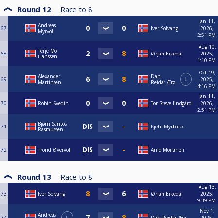
Round 12
Race to
8
Jan 11,
Andreas
67
Iver Solvang
2026,
Myrvoll
2:51 PM
Aug 10,
Terje Mo
68
Ørjan Eikedal
2025,
Hanssen
1:10 PM
Oct 19,
Alexander
Dan
69
L
2025,
Martinsen
Reidar Ærø
4:16 PM
Jan 11,
70
Robin Svedin
Tor Steve lindgård
2026,
2:51 PM
Bjørn Santos
71
Kjetil Myrbakk
Rasmussen
72
Trond Øvervoll
Arild Moilanen
Round 13
Race to
8
Aug 13,
73
Iver Solvang
Ørjan Eikedal
2025,
9:39 PM
Nov 1,
Andreas
74
L
Dan Reidar Ærø
2025,