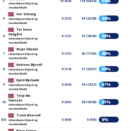
54%
3
10 (6/4)
118 (64/54)
Ishavsbyen biljard og
snookerklubb
Iver Solvang
44%
5
9 (2/2)
50 (22/28)
Ishavsbyen biljard og
snookerklubb
Tor Steve
lindgård
38%
6
9 (1/3)
47 (18/29)
Ishavsbyen biljard og
snookerklubb
Ørjan Eikedal
40%
7
9 (1/3)
43 (17/26)
Ishavsbyen biljard og
snookerklubb
Andreas Myrvoll
39%
8
9 (1/4)
57 (22/35)
Ishavsbyen biljard og
snookerklubb
Kjetil Myrbakk
27%
9
9 (0/4)
44 (12/32)
Ishavsbyen biljard og
snookerklubb
Terje Mo
Hanssen
31%
10
9 (0/5)
58 (18/40)
Ishavsbyen biljard og
snookerklubb
Trond Øvervoll
0%
DIS
0 (0/0)
0 (0/0)
Ishavsbyen biljard og
snookerklubb
Bjørn Santos