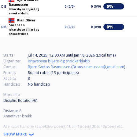
Rasmussen
0%
DIS
0 (0/0)
0 (0/0)
Ishavsbyen biljard og
snookerklubb
Kian Oliver
Sørensen
0%
DIS
0 (0/0)
0 (0/0)
Ishavsbyen biljard og
snookerklubb
Starts
Jul 14, 2025, 12:00 AM
until
Jan 18, 2026 (Local time)
Organizer
Ishavsbyen biljard og snookerklubb
Contact
Bjørn Santos Rasmussen
(
Brons.rasmussen@gmail.com
)
Format
Round robin (13
participants
)
Race to
8
Handicap
No handicap
More info
Disiplin: Rotation/61
Distanse 8.
Annethver brekk
Alle kuler har sine respektive poeng. 1ball=1poeng,2ball=2poeng etc.
SHOW MORE
Spillere må senke kuler etter laveste kule på bordet, og samle minimum