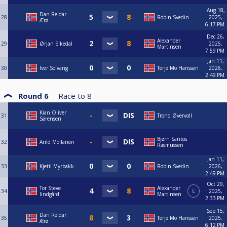
Aug 18,
Dan Reidar
28
Robin Svedin
2025,
Ærø
6:17 PM
Dec 26,
Alexander
29
Ørjan Eikedal
2025,
Martinsen
7:59 PM
Jan 11,
30
Iver Solvang
Terje Mo Hanssen
2026,
2:49 PM
Round 6
Race to
8
Kian Oliver
31
Trond Øvervoll
Sørensen
Bjørn Santos
32
Arild Moilanen
Rasmussen
Jan 11,
33
Kjetil Myrbakk
Robin Svedin
2026,
2:49 PM
Oct 29,
Tor Steve
Alexander
34
L
2025,
lindgård
Martinsen
2:33 PM
Sep 15,
Dan Reidar
35
Terje Mo Hanssen
2025,
Ærø
6:12 PM