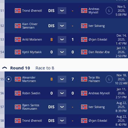
Nov 5,
Andreas
51
Trond Øvervoll
L
2025,
Myrvoll
5:08 PM
Kian Oliver
52
Iver Solvang
Sørensen
Dec 14,
53
Arild Moilanen
Ørjan Eikedal
2025,
1:47 PM
Jan 11,
54
Kjetil Myrbakk
Dan Reidar Ærø
2026,
2:50 PM
Round 10
Race to
8
Nov 18,
Alexander
Terje Mo
55
L
2025,
Martinsen
Hanssen
10:22 AM
Jan 11,
56
Robin Svedin
Andreas Myrvoll
2026,
2:51 PM
Aug 22,
Bjørn Santos
57
Iver Solvang
2025,
Rasmussen
8:39 PM
Aug 22,
58
Trond Øvervoll
Ørjan Eikedal
2025,
8:40 PM