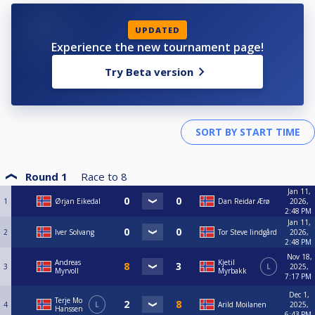
UPDATED
Experience the new tournament page!
Try Beta version
Round 1
Race to
8
Jan 11,
1
Ørjan Eikedal
Dan Reidar Ærø
2026,
2:48 PM
Jan 11,
2
Iver Solvang
Tor Steve lindgård
2026,
2:48 PM
Nov 18,
Andreas
Kjetil
3
L
2025,
Myrvoll
Myrbakk
7:17 PM
Dec 1,
Terje Mo
4
L
Arild Moilanen
2025,
Hanssen
6:43 PM