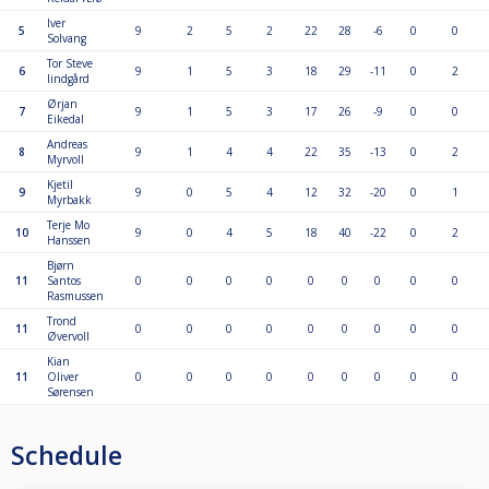
Iver
5
9
2
5
2
22
28
-6
0
0
Solvang
Tor Steve
6
9
1
5
3
18
29
-11
0
2
lindgård
Ørjan
7
9
1
5
3
17
26
-9
0
0
Eikedal
Andreas
8
9
1
4
4
22
35
-13
0
2
Myrvoll
Kjetil
9
9
0
5
4
12
32
-20
0
1
Myrbakk
Terje Mo
10
9
0
4
5
18
40
-22
0
2
Hanssen
Bjørn
11
Santos
0
0
0
0
0
0
0
0
0
Rasmussen
Trond
11
0
0
0
0
0
0
0
0
0
Øvervoll
Kian
11
Oliver
0
0
0
0
0
0
0
0
0
Sørensen
Schedule