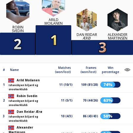
ARILD
MOILANEN
ROBIN
SVEDIN
DAN REIDAR
ALEXANDER
ÆRØ
MARTINSEN
Matches
Frames
Win
#
Name
(won/lost)
(won/lost)
percentage
Arild Moilanen
74%
1
11 (10/1)
109 (81/28)
Ishavsbyen biljard og
snookerklubb
Robin Svedin
63%
2
11 (5/1)
70 (44/26)
Ishavsbyen biljard og
snookerklubb
Dan Reidar Ærø
50%
3
10 (4/3)
86 (43/43)
Ishavsbyen biljard og
snookerklubb
Alexander
Martinsen