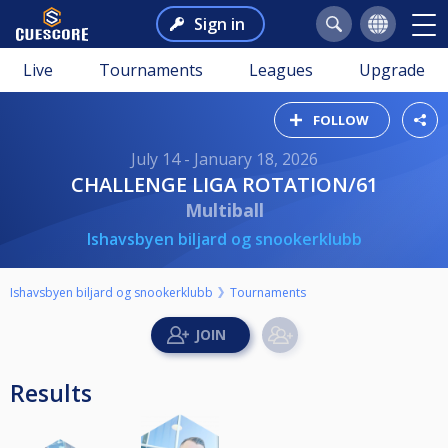
Sign in
Live
Tournaments
Leagues
Upgrade
FOLLOW
July 14 - January 18, 2026
CHALLENGE LIGA ROTATION/61
Multiball
Ishavsbyen biljard og snookerklubb
Ishavsbyen biljard og snookerklubb
Tournaments
Results