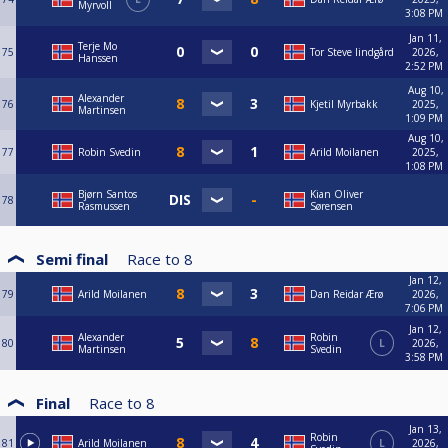
Myrvoll
3:08 PM
Jan 11,
Terje Mo
75
Tor Steve lindgård
2026,
Hanssen
2:52 PM
Aug 10,
Alexander
76
Kjetil Myrbakk
2025,
Martinsen
1:09 PM
Aug 10,
77
Robin Svedin
Arild Moilanen
2025,
1:08 PM
Bjørn Santos
Kian Oliver
78
Rasmussen
Sørensen
Semi final
Race to
8
Jan 12,
79
Arild Moilanen
Dan Reidar Ærø
2026,
7:06 PM
Jan 12,
Alexander
Robin
80
L
2026,
Martinsen
Svedin
3:58 PM
Final
Race to
8
Jan 13,
Robin
81
Arild Moilanen
L
2026,