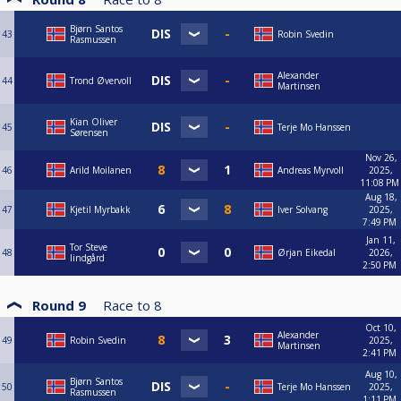
Bjørn Santos
43
Robin Svedin
Rasmussen
Alexander
44
Trond Øvervoll
Martinsen
Kian Oliver
45
Terje Mo Hanssen
Sørensen
Nov 26,
46
Arild Moilanen
Andreas Myrvoll
2025,
11:08 PM
Aug 18,
47
Kjetil Myrbakk
Iver Solvang
2025,
7:49 PM
Jan 11,
Tor Steve
48
Ørjan Eikedal
2026,
lindgård
2:50 PM
Round 9
Race to
8
Oct 10,
Alexander
49
Robin Svedin
2025,
Martinsen
2:41 PM
Aug 10,
Bjørn Santos
50
Terje Mo Hanssen
2025,
Rasmussen
1:11 PM