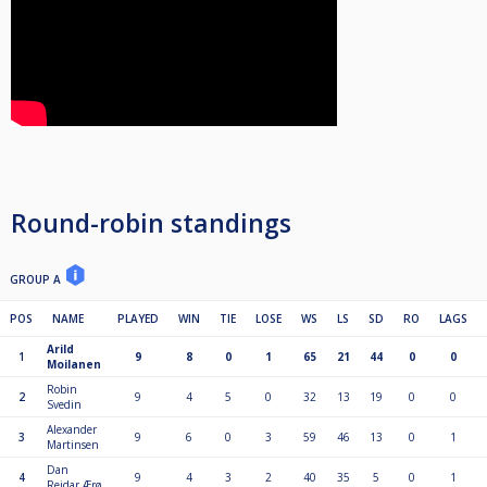
2.plass
Round-robin standings
GROUP A
POS
NAME
PLAYED
WIN
TIE
LOSE
WS
LS
SD
RO
LAGS
Arild
1
9
8
0
1
65
21
44
0
0
Moilanen
Robin
2
9
4
5
0
32
13
19
0
0
Svedin
Alexander
3
9
6
0
3
59
46
13
0
1
Martinsen
Dan
4
9
4
3
2
40
35
5
0
1
Reidar Ærø