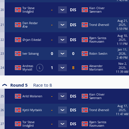
Tor Steve
Kian Oliver
20
lindgård
Sørensen
Aug 21,
Dan Reidar
21
Trond Øvervoll
2025,
Ærø
5:59 PM
Aug 10,
Bjørn Santos
22
Ørjan Eikedal
2025,
Rasmussen
1:11 PM
Jan 11,
23
Iver Solvang
Robin Svedin
2026,
2:49 PM
Nov 2,
Andreas
Alexander
24
L
2025,
Myrvoll
Martinsen
11:39 AM
Round 5
Race to
8
Kian Oliver
25
Arild Moilanen
Sørensen
Aug 17,
26
Kjetil Myrbakk
Trond Øvervoll
2025,
11:47 AM
Tor Steve
Bjørn Santos
27
lindgård
Rasmussen