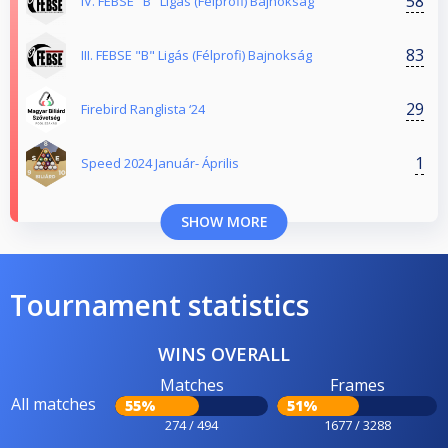
58
IV. FEBSE "B" Ligás (Félprofi) Bajnokság
83
III. FEBSE "B" Ligás (Félprofi) Bajnokság
29
Firebird Ranglista ‘24
1
Speed 2024 Január- Április
SHOW MORE
Tournament statistics
WINS OVERALL
Matches
Frames
All matches
55%
51%
274 / 494
1677 / 3288