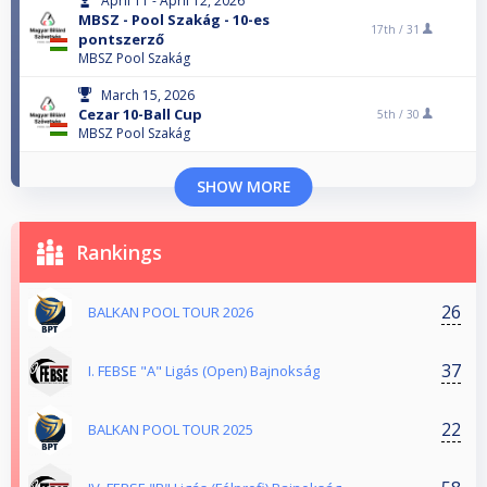
April 11 - April 12, 2026
MBSZ - Pool Szakág - 10-es
17th /
31
pontszerző
MBSZ Pool Szakág
March 15, 2026
Cezar 10-Ball Cup
5th /
30
MBSZ Pool Szakág
SHOW MORE
Rankings
26
BALKAN POOL TOUR 2026
37
I. FEBSE "A" Ligás (Open) Bajnokság
22
BALKAN POOL TOUR 2025