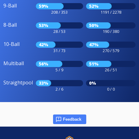
9-Ball
59%
52%
208 / 353
1191 / 2278
8-Ball
53%
50%
28 / 53
190 / 380
10-Ball
42%
47%
31 / 73
270 / 579
Multiball
56%
51%
5 / 9
26 / 51
Straightpool
33%
0%
2 / 6
0 / 0
Feedback