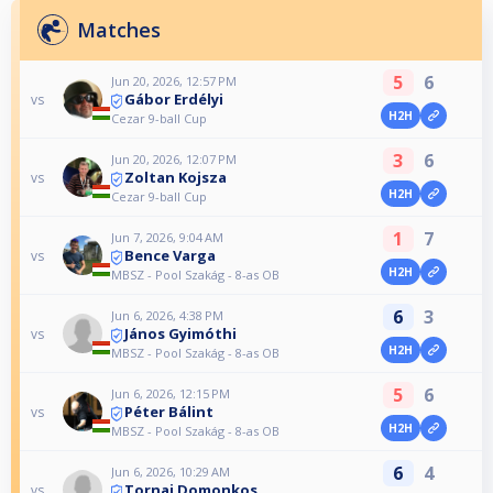
Matches
5
6
Jun 20, 2026, 12:57 PM
Gábor Erdélyi
vs
H2H
Cezar 9-ball Cup
3
6
Jun 20, 2026, 12:07 PM
Zoltan Kojsza
vs
H2H
Cezar 9-ball Cup
1
7
Jun 7, 2026, 9:04 AM
Bence Varga
vs
H2H
MBSZ - Pool Szakág - 8-as OB
6
3
Jun 6, 2026, 4:38 PM
János Gyimóthi
vs
H2H
MBSZ - Pool Szakág - 8-as OB
5
6
Jun 6, 2026, 12:15 PM
Péter Bálint
vs
H2H
MBSZ - Pool Szakág - 8-as OB
6
4
Jun 6, 2026, 10:29 AM
Tornai Domonkos
vs