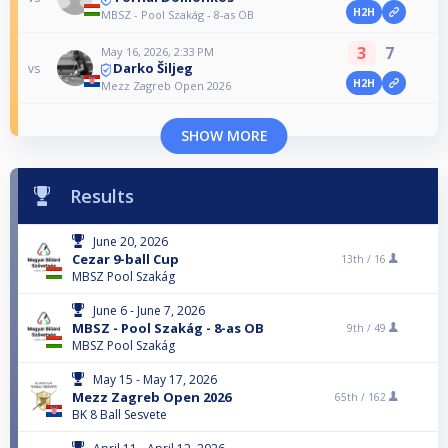
H2H
MBSZ - Pool Szakág - 8-as OB
3
7
May 16, 2026, 2:33 PM
Darko Šiljeg
vs
H2H
Mezz Zagreb Open 2026
SHOW MORE
Results
June 20, 2026
Cezar 9-ball Cup
13th /
16
MBSZ Pool Szakág
June 6 - June 7, 2026
MBSZ - Pool Szakág - 8-as OB
9th /
49
MBSZ Pool Szakág
May 15 - May 17, 2026
Mezz Zagreb Open 2026
65th /
162
BK 8 Ball Sesvete