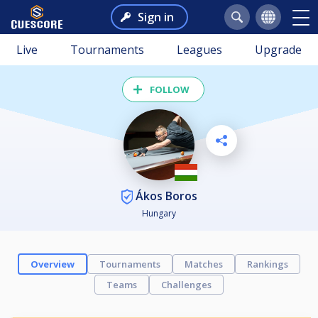
Sign in
Live
Tournaments
Leagues
Upgrade
FOLLOW
Ákos Boros
Hungary
Overview
Tournaments
Matches
Rankings
Teams
Challenges