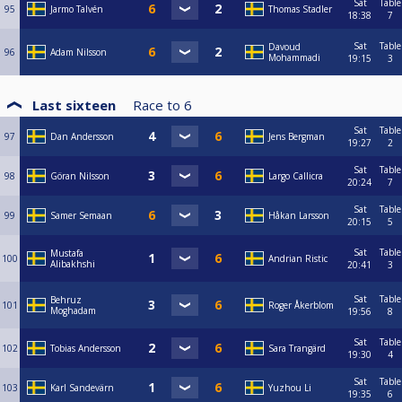
Sat
Table
95
Jarmo Talvén
Thomas Stadler
18:38
7
Sat
Table
Davoud
96
Adam Nilsson
Mohammadi
19:15
3
Last sixteen
Race to
6
Sat
Table
97
Dan Andersson
Jens Bergman
19:27
2
Sat
Table
98
Göran Nilsson
Largo Callicra
20:24
7
Sat
Table
99
Samer Semaan
Håkan Larsson
20:15
5
Sat
Table
Mustafa
100
Andrian Ristic
Alibakhshi
20:41
3
Sat
Table
Behruz
101
Roger Åkerblom
Moghadam
19:56
8
Sat
Table
102
Tobias Andersson
Sara Trangärd
19:30
4
Sat
Table
103
Karl Sandevärn
Yuzhou Li
19:35
6