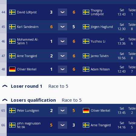
Sat
Table
Thorgny
44
David Löfqvist
Lindqvist
13:43
1
Sat
Table
45
Karl Sandevärn
Jörgen Haglund
12:30
8
Sat
Table
Mohammed Al-
46
Yuzhou Li
Salim 1
13:36
6
Sat
Table
47
Arne Trangärd
Jarmo Talvén
10:56
8
Sat
Table
48
Oliver Merkel
Adam Nilsson
12:43
7
Loser round 1
Race to
5
Losers qualification
Race to
5
Sat
Table
65
Peter Lundgren
Oliver Merkel
13:45
2
Sat
Table
john magnusson
66
Arne Trangärd
Nt bk
14:16
5