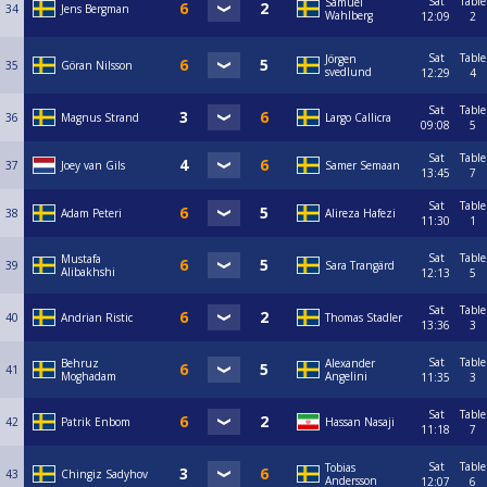
Sat
Table
Samuel
34
Jens Bergman
Wahlberg
12:09
2
Sat
Table
Jörgen
35
Göran Nilsson
svedlund
12:29
4
Sat
Table
36
Magnus Strand
Largo Callicra
09:08
5
Sat
Table
37
Joey van Gils
Samer Semaan
13:45
7
Sat
Table
38
Adam Peteri
Alireza Hafezi
11:30
1
Sat
Table
Mustafa
39
Sara Trangärd
Alibakhshi
12:13
5
Sat
Table
40
Andrian Ristic
Thomas Stadler
13:36
3
Sat
Table
Behruz
Alexander
41
Moghadam
Angelini
11:35
3
Sat
Table
42
Patrik Enbom
Hassan Nasaji
11:18
7
Sat
Table
Tobias
43
Chingiz Sadyhov
Andersson
12:07
6