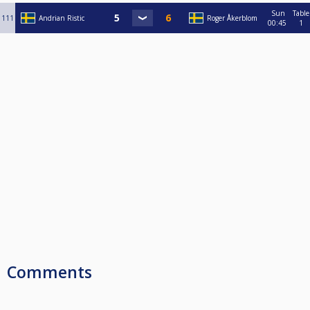
Sun
Table
111
Andrian Ristic
Roger Åkerblom
00:45
1
Comments