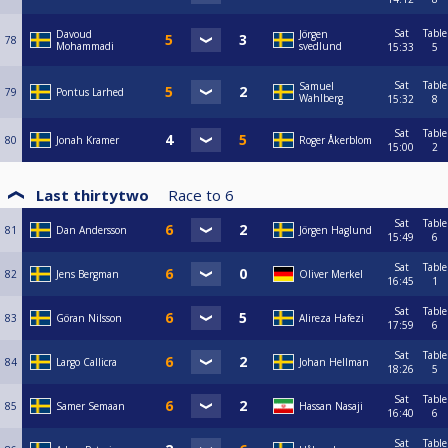
Sat
Table
Davoud
Jörgen
78
Mohammadi
svedlund
15:33
5
Sat
Table
Samuel
79
Pontus Larhed
Wahlberg
15:32
8
Sat
Table
80
Jonah Kramer
Roger Åkerblom
15:00
2
Last thirtytwo
Race to
6
Sat
Table
81
Dan Andersson
Jörgen Haglund
15:49
6
Sat
Table
82
Jens Bergman
Oliver Merkel
16:45
1
Sat
Table
83
Göran Nilsson
Alireza Hafezi
17:59
6
Sat
Table
84
Largo Callicra
Johan Hellman
18:26
5
Sat
Table
85
Samer Semaan
Hassan Nasaji
16:40
6
Sat
Table