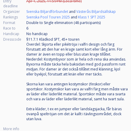
Entry
Apr 1, 2025, 11:59 PM (Local time)
deadline
Organizer
Svenska Biljardförbundet
and
Västerås Biljardsällskap
Rankings
Svenska Pool Touren 2025
and
Klass 1 SPT 2025
Format
Double to Single elimination (48
participants
)
Race to
6
Handicap
No handicap
Dresscode
§11.7.1 Klädkod SPT, 45+ touren
Överdel: Skjorta eller pikétröja i valfri design och färg
förutsatt att den har en krage samt kort eller lång ärm. För
damer är även en topp eller blus utan krage tillåtet.
Nederdel: Kostymbyxor som är hela och rena ska användas.
Byxorna måste täcka hela baksidan med god passform runt
midjan. För damer är det också tillåtet med klänning, kjol
eller byxkjol, förutsatt att knän eller mer täcks.
Skorna kan vara antingen kostymskor (finskor) eller
sportskor. Kostymskor kan vara av valfri färg men måste vara
av läder eller läderlikt material. Sportskor måste vara svarta
och vara av läder eller läderlikt material, samt ha svart sula.
Extra kläder, t ex en jumper eller landslagsjacka, får bäras
ovanpå speltröjan om det är kallt i tävlingsområdet, dock
utan luva.
More info