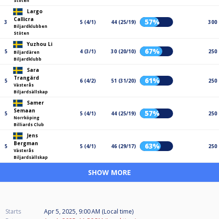
Stöten
Largo
Callicra
57%
3
5 (4/1)
44 (25/19)
300
Biljardklubben
Stöten
Yuzhou Li
67%
5
4 (3/1)
30 (20/10)
250
Biljardären
Biljardklubb
Sara
Trangärd
61%
5
6 (4/2)
51 (31/20)
250
Västerås
Biljardsällskap
Samer
Semaan
57%
5
5 (4/1)
44 (25/19)
250
Norrköping
Billiards Club
Jens
Bergman
63%
5
5 (4/1)
46 (29/17)
250
Västerås
Biljardsällskap
SHOW MORE
Starts
Apr 5, 2025, 9:00 AM (Local time)