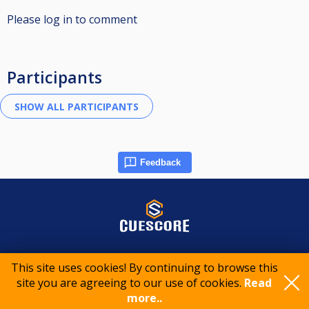
Please log in to comment
Participants
Feedback
© 2015-2026 CueScore International
This site uses cookies! By continuing to browse this
site you are agreeing to our use of cookies.
Read
Cookie policy
Privacy policy
Terms of service
more..