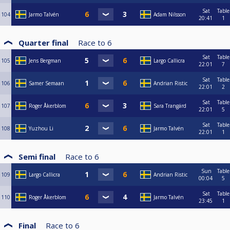
Sat
Table
104
Jarmo Talvén
Adam Nilsson
20:41
1
Quarter final
Race to
6
Sat
Table
105
Jens Bergman
Largo Callicra
22:01
7
Sat
Table
106
Samer Semaan
Andrian Ristic
22:01
2
Sat
Table
107
Roger Åkerblom
Sara Trangärd
22:01
5
Sat
Table
108
Yuzhou Li
Jarmo Talvén
22:01
1
Semi final
Race to
6
Sun
Table
109
Largo Callicra
Andrian Ristic
00:04
5
Sat
Table
110
Roger Åkerblom
Jarmo Talvén
23:45
1
Final
Race to
6