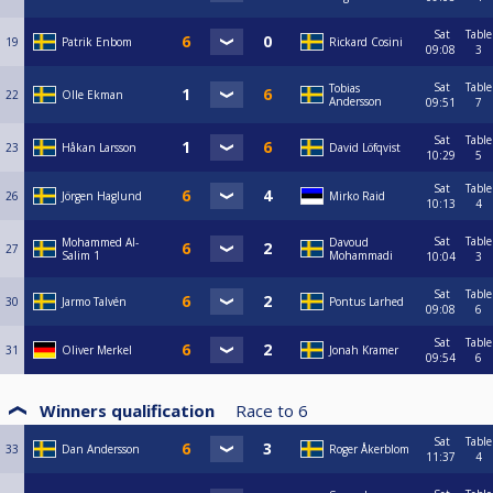
Sat
Table
19
Patrik Enbom
Rickard Cosini
09:08
3
Sat
Table
Tobias
22
Olle Ekman
Andersson
09:51
7
Sat
Table
23
Håkan Larsson
David Löfqvist
10:29
5
Sat
Table
26
Jörgen Haglund
Mirko Raid
10:13
4
Sat
Table
Mohammed Al-
Davoud
27
Salim 1
Mohammadi
10:04
3
Sat
Table
30
Jarmo Talvén
Pontus Larhed
09:08
6
Sat
Table
31
Oliver Merkel
Jonah Kramer
09:54
6
Winners qualification
Race to
6
Sat
Table
33
Dan Andersson
Roger Åkerblom
11:37
4