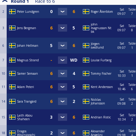
Round 1
Race to
6
Sat
Table
2
Peter Lundgren
Roger Åkerblom
09:07
7
john
Sat
Table
3
Jens Bergman
magnusson Nt
09:07
8
bk
Sat
Table
Jörgen
6
Johan Hellman
svedlund
09:07
1
7
Magnus Strand
Louise Furberg
Sat
Table
10
Samer Semaan
Tommy Fischer
10:33
1
Sat
Table
11
Adam Peteri
Kent Andersson
10:46
6
Sat
Table
Nicklas
14
Sara Trangärd
Johansson
09:08
2
Sat
Table
Laith Abou
15
Andrian Ristic
Shaheen
10:34
2
Sat
Table
Dragos
Alexander
18
Wiszniovschi
Angelini
09:08
4