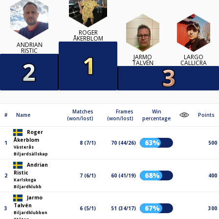
ROGER
ÅKERBLOM
ANDRIAN
RISTIC
JARMO
LARGO
TALVÉN
CALLICRA
Matches
Frames
Win
#
Name
Points
(won/lost)
(won/lost)
percentage
Roger
Åkerblom
63%
1
8 (7/1)
70 (44/26)
500
Västerås
Biljardsällskap
Andrian
Ristic
68%
2
7 (6/1)
60 (41/19)
400
Karlskoga
Biljardklubb
Jarmo
Talvén
67%
3
6 (5/1)
51 (34/17)
300
Biljardklubben