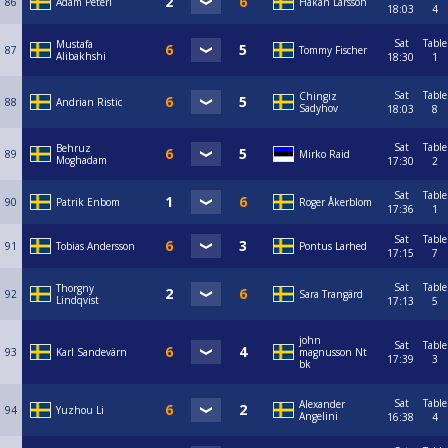
86
Adam Peteri
Håkan Larsson
18:03
4
Sat
Table
Mustafa
87
Tommy Fischer
Alibakhshi
18:30
1
Sat
Table
Chingiz
88
Andrian Ristic
Sadyhov
18:03
8
Sat
Table
Behruz
89
Mirko Raid
Moghadam
17:30
2
Sat
Table
90
Patrik Enbom
Roger Åkerblom
17:36
1
Sat
Table
91
Tobias Andersson
Pontus Larhed
17:15
7
Sat
Table
Thorgny
92
Sara Trangärd
Lindqvist
17:13
5
john
Sat
Table
93
Karl Sandevärn
magnusson Nt
17:39
3
bk
Sat
Table
Alexander
94
Yuzhou Li
Angelini
16:38
4