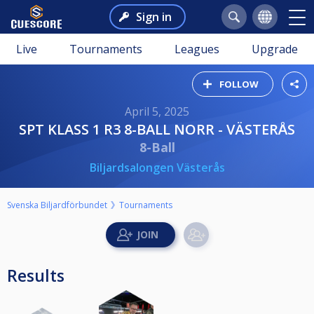
Sign in
Live
Tournaments
Leagues
Upgrade
FOLLOW
April 5, 2025
SPT KLASS 1 R3 8-BALL NORR - VÄSTERÅS
8-Ball
Biljardsalongen Västerås
Svenska Biljardförbundet
Tournaments
Results