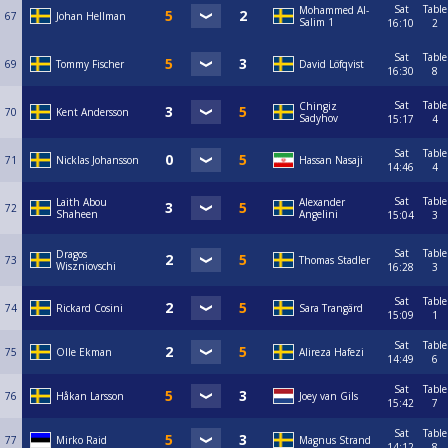
Sat
Table
Mohammed Al-
67
Johan Hellman
Salim 1
16:10
2
Sat
Table
69
Tommy Fischer
David Löfqvist
16:30
8
Sat
Table
Chingiz
70
Kent Andersson
Sadyhov
15:17
4
Sat
Table
71
Nicklas Johansson
Hassan Nasaji
14:46
4
Sat
Table
Laith Abou
Alexander
72
Shaheen
Angelini
15:04
3
Sat
Table
Dragos
73
Thomas Stadler
Wiszniovschi
16:28
3
Sat
Table
74
Rickard Cosini
Sara Trangärd
15:09
1
Sat
Table
75
Olle Ekman
Alireza Hafezi
14:49
6
Sat
Table
76
Håkan Larsson
Joey van Gils
15:42
7
Sat
Table
77
Mirko Raid
Magnus Strand
14:12
8