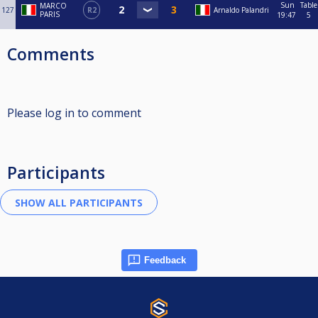
Sun
Table
MARCO
127
R2
Arnaldo Palandri
PARIS
19:47
5
Comments
Please log in to comment
Participants
Feedback