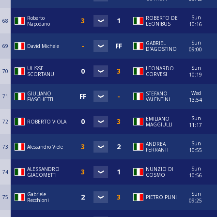
Sun
Roberto
ROBERTO DE
68
Napodano
LEONIBUS
10:16
Sun
GABRIEL
69
David Michele
D'AGOSTINO
09:00
Sun
ULISSE
LEONARDO
70
SCORTANU
CORVESI
10:19
Wed
GIULIANO
STEFANO
71
FIASCHETTI
VALENTINI
13:54
Sun
EMILIANO
72
ROBERTO VIOLA
MAGGIULLI
11:17
Sun
ANDREA
73
Alessandro Viele
FERRANTI
10:55
Sun
ALESSANDRO
NUNZIO DI
74
GIACOMETTI
COSMO
10:56
Sun
Gabriele
75
PIETRO PLINI
Recchioni
09:25