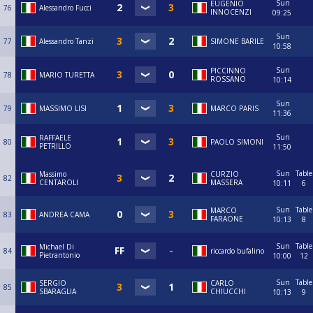
Sun
EUGENIO
76
Alessandro Fucci
INNOCENZI
09:25
Sun
77
Alessandro Tanzi
SIMONE BARILE
10:58
Sun
PICCINNO
78
MARIO TURETTA
ROSSANO
10:14
Sun
79
MASSIMO LISI
MARCO PARIS
11:36
Sun
RAFFAELE
80
PAOLO SIMONI
PETRILLO
11:50
Sun
Table
Massimo
CURZIO
82
CENTAROLI
MASSERA
10:11
6
Sun
Table
MARCO
83
ANDREA CAMA
FARAONE
10:13
8
Sun
Table
Michael Di
84
riccardo bufalino
Pietrantonio
10:00
12
Sun
Table
SERGIO
CARLO
85
SBARAGLIA
CHIUCCHI
10:13
9