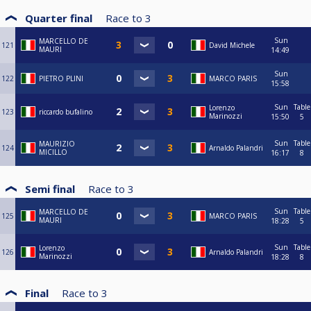
Quarter final
Race to
3
Sun
MARCELLO DE
121
David Michele
MAURI
14:49
Sun
122
PIETRO PLINI
MARCO PARIS
15:58
Sun
Table
Lorenzo
123
riccardo bufalino
Marinozzi
15:50
5
Sun
Table
MAURIZIO
124
Arnaldo Palandri
MICILLO
16:17
8
Semi final
Race to
3
Sun
Table
MARCELLO DE
125
MARCO PARIS
MAURI
18:28
5
Sun
Table
Lorenzo
126
Arnaldo Palandri
Marinozzi
18:28
8
Final
Race to
3