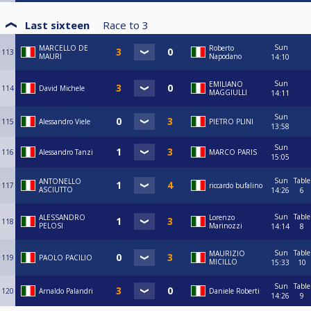
Last sixteen
Race to
3
Sun
MARCELLO DE
Roberto
113
MAURI
Napodano
14:10
Sun
EMILIANO
114
David Michele
MAGGIULLI
14:11
Sun
115
Alessandro Viele
PIETRO PLINI
13:58
Sun
116
Alessandro Tanzi
MARCO PARIS
15:05
Sun
Table
ANTONELLO
117
riccardo bufalino
ASCIUTTO
14:26
6
Sun
Table
ALESSANDRO
Lorenzo
118
PELOSI
Marinozzi
14:14
8
Sun
Table
MAURIZIO
119
PAOLO PACILIO
MICILLO
15:33
10
Sun
Table
120
Arnaldo Palandri
Daniele Roberti
14:26
9