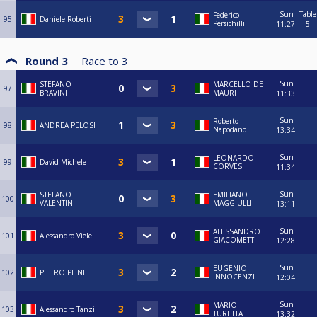
Sun
Table
Federico
95
Daniele Roberti
Persichilli
11:27
5
Round 3
Race to
3
Sun
STEFANO
MARCELLO DE
97
BRAVINI
MAURI
11:33
Sun
Roberto
98
ANDREA PELOSI
Napodano
13:34
Sun
LEONARDO
99
David Michele
CORVESI
11:34
Sun
STEFANO
EMILIANO
100
VALENTINI
MAGGIULLI
13:11
Sun
ALESSANDRO
101
Alessandro Viele
GIACOMETTI
12:28
Sun
EUGENIO
102
PIETRO PLINI
INNOCENZI
12:04
Sun
MARIO
103
Alessandro Tanzi
TURETTA
13:32