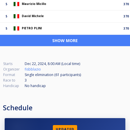
Maurizio Micillo
5
370
David Michele
5
370
PIETRO PLINI
5
370
SHOW MORE
Starts
Dec 22, 2024, 8:00 AM (Local time)
Organizer
fisbblazio
Format
Single elimination (61
participants
)
Race to
3
Handicap
No handicap
Schedule
UPDATED