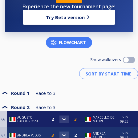
Experience the new tournament page!
Try Beta version
FLOWCHART
Show walkovers
Round 1
Race to
3
Round 2
Race to
3
Sun
AUGUSTO
MARCELLO DE
66
CAPOGROSSI
MAURI
09:25
Sun
ANDREA
67
ANDREA PELOSI
CUTRUPI
09:42