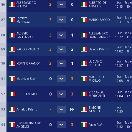
Sun
Table
ALESSANDRO
ALBERTO DE
86
PELOSI
ANGELIS
10:15
10
Sun
Table
Lorenzo
87
MARIO SACCO
Marinozzi
10:11
5
Sun
Table
ALESSIO
ALESSANDRO
88
GALLUZZO
FRANCIAMORE
10:22
11
Sun
Table
89
PAOLO PACILIO
Davide Palandri
11:02
8
Sun
Table
LUCIANO
90
KEVIN ORFANO'
PICOTTI
11:57
11
Sun
Table
MAURIZIO
91
Maurizio Stasi
MICILLO
12:08
9
Sun
Table
RICCARDO
92
CRISTIAN GIGLI
MORGANTI
11:04
12
Sun
SIMONE
93
Arnaldo Palandri
GENTILE
11:30
Sun
Table
COSTANTINO DE
94
Paolo Rufini
ANGELIS
11:32
10