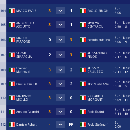
Sun
104
MARCO PARIS
PAOLO SIMONI
13:06
Sun
Table
ANTONELLO
Massimo
105
ASCIUTTO
CENTAROLI
12:50
8
Sun
Table
MARCO
106
riccardo bufalino
FARAONE
13:06
9
Sun
Table
SERGIO
ALESSANDRO
107
SBARAGLIA
PELOSI
12:17
6
Sun
Table
Lorenzo
ALESSIO
108
Marinozzi
GALLUZZO
12:11
12
Sun
Table
109
PAOLO PACILIO
KEVIN ORFANO'
13:28
5
Sun
Table
MAURIZIO
RICCARDO
110
MICILLO
MORGANTI
13:09
11
Sun
Table
111
Arnaldo Palandri
Paolo Rufini
13:14
10
Sun
112
Daniele Roberti
Paolo Stefanoni
12:00