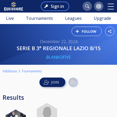
Sign in
Live
Tournaments
Leagues
Upgrade
FOLLOW
December 22, 2024
SERIE B 3° REGIONALE LAZIO 8/15
BLANKOFIVE
fisbblazio
Tournaments
Results