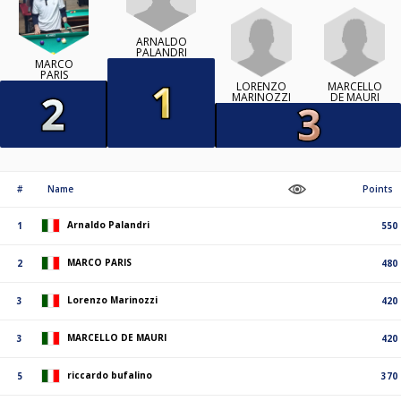
ARNALDO
PALANDRI
MARCO
PARIS
LORENZO
MARCELLO
MARINOZZI
DE MAURI
#
Name
Points
Arnaldo Palandri
1
550
MARCO PARIS
2
480
Lorenzo Marinozzi
3
420
MARCELLO DE MAURI
3
420
riccardo bufalino
5
370