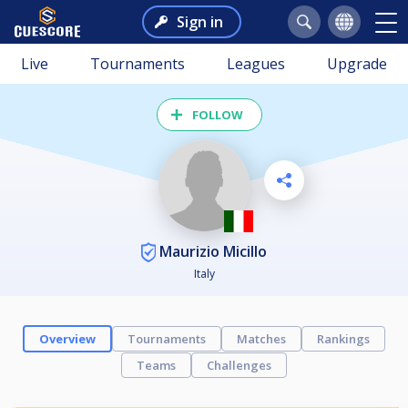
Sign in
Live
Tournaments
Leagues
Upgrade
FOLLOW
Maurizio Micillo
Italy
Overview
Tournaments
Matches
Rankings
Teams
Challenges