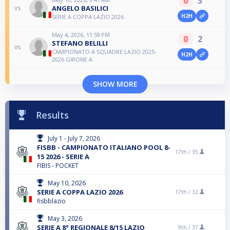
0
3
ANGELO BASILICI
vs
H2H
SERIE A COPPA LAZIO 2026
May 4, 2026, 11:59 PM
0
2
STEFANO BELILLI
vs
CAMPIONATO A SQUADRE LAZIO 2025-
H2H
2026 GIRONE A
SHOW MORE
Results
July 1 - July 7, 2026
FISBB - CAMPIONATO ITALIANO POOL 8-
17th /
35
15 2026 - SERIE A
FIBIS - POCKET
May 10, 2026
SERIE A COPPA LAZIO 2026
17th /
32
fisbblazio
May 3, 2026
SERIE A 8° REGIONALE 8/15 LAZIO
9th /
37