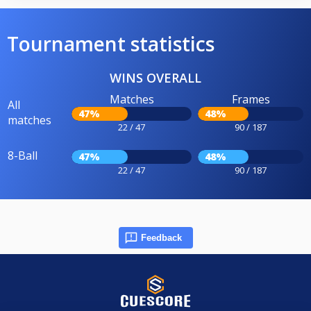
Tournament statistics
WINS OVERALL
Matches
Frames
All
47%
48%
matches
22 / 47
90 / 187
8-Ball
47%
48%
22 / 47
90 / 187
Feedback