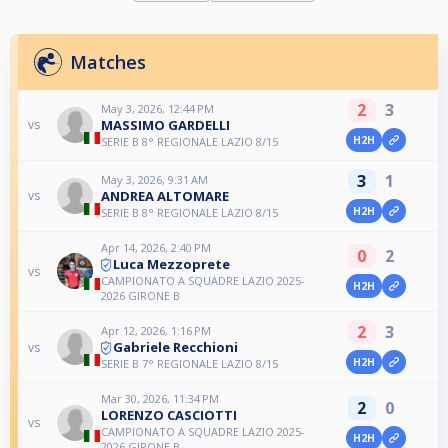
Matches
2
3
May 3, 2026, 12:44 PM
MASSIMO GARDELLI
vs
H2H
SERIE B 8° REGIONALE LAZIO 8/15
3
1
May 3, 2026, 9:31 AM
ANDREA ALTOMARE
vs
H2H
SERIE B 8° REGIONALE LAZIO 8/15
Apr 14, 2026, 2:40 PM
0
2
Luca Mezzoprete
vs
CAMPIONATO A SQUADRE LAZIO 2025-
H2H
2026 GIRONE B
2
3
Apr 12, 2026, 1:16 PM
Gabriele Recchioni
vs
H2H
SERIE B 7° REGIONALE LAZIO 8/15
Mar 30, 2026, 11:34 PM
2
0
LORENZO CASCIOTTI
vs
CAMPIONATO A SQUADRE LAZIO 2025-
H2H
2026 GIRONE B