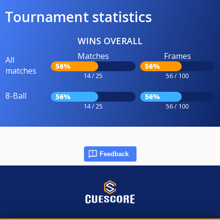
Tournament statistics
WINS OVERALL
Matches
Frames
All
56%
56%
matches
14 / 25
56 / 100
8-Ball
56%
56%
14 / 25
56 / 100
Feedback