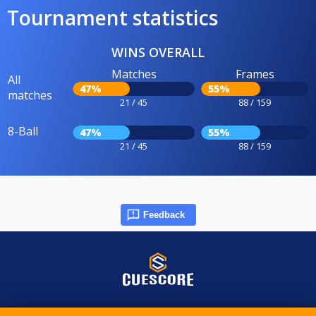
Tournament statistics
WINS OVERALL
Matches
Frames
All
47%
55%
matches
21 / 45
88 / 159
8-Ball
47%
55%
21 / 45
88 / 159
Feedback