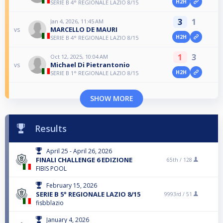
H2H
SERIE B 4° REGIONALE LAZIO 8/15
3
1
Jan 4, 2026, 11:45 AM
MARCELLO DE MAURI
vs
H2H
SERIE B 4° REGIONALE LAZIO 8/15
1
3
Oct 12, 2025, 10:04 AM
Michael Di Pietrantonio
vs
H2H
SERIE B 1° REGIONALE LAZIO 8/15
SHOW MORE
Results
April 25 - April 26, 2026
FINALI CHALLENGE 6 EDIZIONE
65th /
128
FIBIS POOL
February 15, 2026
SERIE B 5° REGIONALE LAZIO 8/15
9993rd /
51
fisbblazio
January 4, 2026