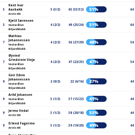
Kent Ivar
51%
5
Aasbakk
5 (3/2)
65 (33/32)
64
Arctic BK
Kjetil Sørensen
51%
5
4 (2/2)
49 (25/24)
64
Vesterålen
Biljardklubb
Mathias
Johannessen
48%
7
4 (2/2)
56 (27/29)
54
Vesterålen
Biljardklubb
Øyvind
Grindstein Vinje
47%
7
4 (2/2)
47 (22/25)
54
Vesterålen
Biljardklubb
Geir Edvin
Johannessen
27%
9
2 (0/2)
22 (6/16)
44
Vesterålen
Biljardklubb
Arild Johansen
41%
9
3 (1/2)
37 (15/22)
44
Vesterålen
Biljardklubb
Jermo Vedal
53%
9
3 (1/2)
38 (20/18)
44
Arctic BK
Erlend Fagermo
49%
9
3 (1/2)
39 (19/20)
44
Arctic BK