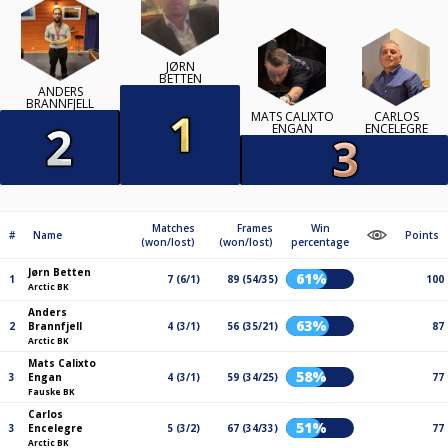
JØRN
BETTEN
ANDERS
BRANNFJELL
MATS CALIXTO
CARLOS
ENGAN
ENCELEGRE
Matches
Frames
Win
#
Name
Points
(won/lost)
(won/lost)
percentage
Jørn Betten
61%
1
7 (6/1)
89 (54/35)
100
Arctic BK
Anders
63%
2
Brannfjell
4 (3/1)
56 (35/21)
87
Arctic BK
Mats Calixto
58%
3
Engan
4 (3/1)
59 (34/25)
77
Fauske BK
Carlos
51%
3
Encelegre
5 (3/2)
67 (34/33)
77
Arctic BK