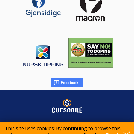
Feedback
© 2015-2026 CueScore International
This site uses cookies! By continuing to browse this