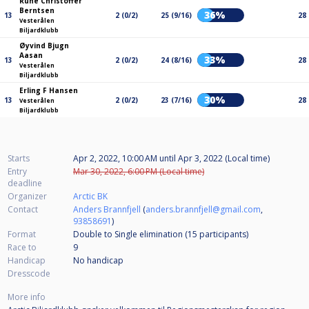
Rune Christoffer
Berntsen
36%
13
2 (0/2)
25 (9/16)
28
Vesterålen
Biljardklubb
Øyvind Bjugn
Aasan
33%
13
2 (0/2)
24 (8/16)
28
Vesterålen
Biljardklubb
Erling F Hansen
30%
13
2 (0/2)
23 (7/16)
28
Vesterålen
Biljardklubb
Starts
Apr 2, 2022, 10:00 AM
until
Apr 3, 2022 (Local time)
Entry
Mar 30, 2022, 6:00 PM (Local time)
deadline
Organizer
Arctic BK
Contact
Anders Brannfjell
(
anders.brannfjell@gmail.com
,
93858691
)
Format
Double to Single elimination (15
participants
)
Race to
9
Handicap
No handicap
Dresscode
More info