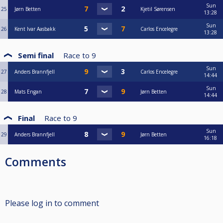
Sun
25
Jørn Betten
Kjetil Sørensen
13:28
Sun
26
Kent Ivar Aasbakk
Carlos Encelegre
13:28
Semi final
Race to
9
Sun
27
Anders Brannfjell
Carlos Encelegre
14:44
Sun
28
Mats Engan
Jørn Betten
14:44
Final
Race to
9
Sun
29
Anders Brannfjell
Jørn Betten
16:18
Comments
Please log in to comment