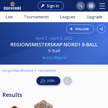
Sign in
Live
Tournaments
Leagues
Upgrade
FOLLOW
April 2 - April 3, 2022
REGIONSMESTERSKAP NORD1 9-BALL
9-Ball
Arctic Biljard
Norges Biljardforbund
Tournaments
Results