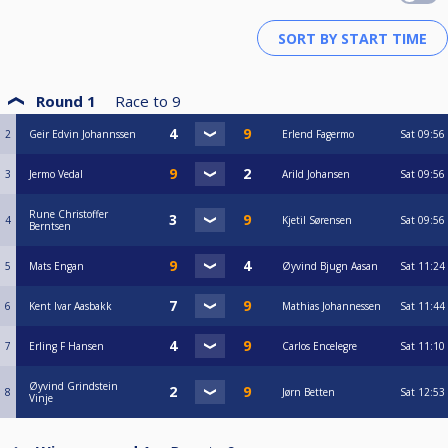
Round 1
Race to
9
2
Geir Edvin Johannssen
Erlend Fagermo
Sat
09:56
3
Jermo Vedal
Arild Johansen
Sat
09:56
Rune Christoffer
4
Kjetil Sørensen
Sat
09:56
Berntsen
5
Mats Engan
Øyvind Bjugn Aasan
Sat
11:24
6
Kent Ivar Aasbakk
Mathias Johannessen
Sat
11:44
7
Erling F Hansen
Carlos Encelegre
Sat
11:10
Øyvind Grindstein
8
Jørn Betten
Sat
12:53
Vinje