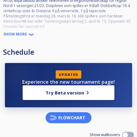
Arctic Biljardklubb ønsker velkommen til Regionsmesterskap for region
Nord 1 sesongen 21/22. Disiplinen som spilles er 9-Ball. Dobbeltcup 16-4
(enkeltcup siste 4). Distanse 9 på vinnerside, 7 på taperside.
Påmeldingsfrist er mandag 28. mars kl. 18. Alle spillere som har/løser
lisens hos NB kan stille. Turneringsstart lørdag 2. april kl. 10. Oppmøte 30
minutter før oppsatt tid.
SHOW MORE
Premier:
Medaljer til 1. til 3. plass (det spilles ingen bronsefinale, 2 utøvere får 3.
plass).
Schedule
Pokal til 1.plass.
Pengepremier totalt Kr. 8.000.- ( Ved 24 påmeldte eller flere )
•1. plass kr. 2.000.- (Kr. 4.000,-)
UPDATED
•2. plass Kr. 1.000,- (Kr. 2.000,-)
Experience the new tournament page!
•3. plass Kr. 500,- (Kr. 1.000,-)
•3. plass Kr. 500,- (Kr. 1.000,-)
Try Beta version
FLOWCHART
Show walkovers