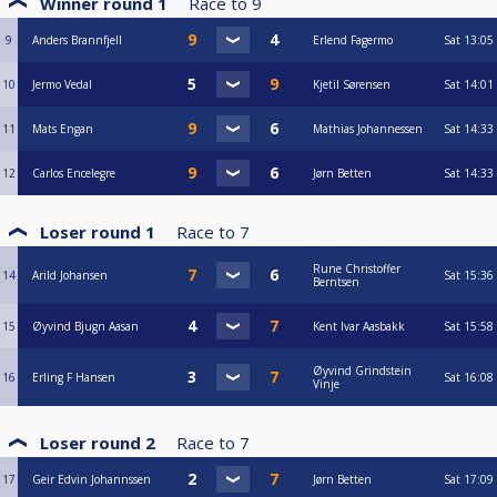
Winner round 1
Race to
9
9
Anders Brannfjell
Erlend Fagermo
Sat
13:05
10
Jermo Vedal
Kjetil Sørensen
Sat
14:01
11
Mats Engan
Mathias Johannessen
Sat
14:33
12
Carlos Encelegre
Jørn Betten
Sat
14:33
Loser round 1
Race to
7
Rune Christoffer
14
Arild Johansen
Sat
15:36
Berntsen
15
Øyvind Bjugn Aasan
Kent Ivar Aasbakk
Sat
15:58
Øyvind Grindstein
16
Erling F Hansen
Sat
16:08
Vinje
Loser round 2
Race to
7
17
Geir Edvin Johannssen
Jørn Betten
Sat
17:09