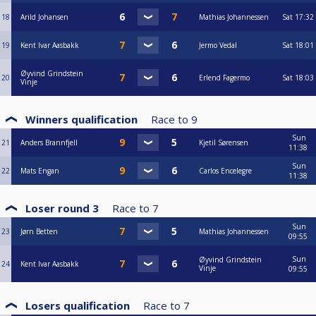
18
Arild Johansen
Mathias Johannessen
Sat
17:32
19
Kent Ivar Aasbakk
Jermo Vedal
Sat
18:01
Øyvind Grindstein
20
Erlend Fagermo
Sat
18:03
Vinje
Winners qualification
Race to
9
Sun
21
Anders Brannfjell
Kjetil Sørensen
11:38
Sun
22
Mats Engan
Carlos Encelegre
11:38
Loser round 3
Race to
7
Sun
23
Jørn Betten
Mathias Johannessen
09:55
Sun
Øyvind Grindstein
24
Kent Ivar Aasbakk
Vinje
09:55
Losers qualification
Race to
7