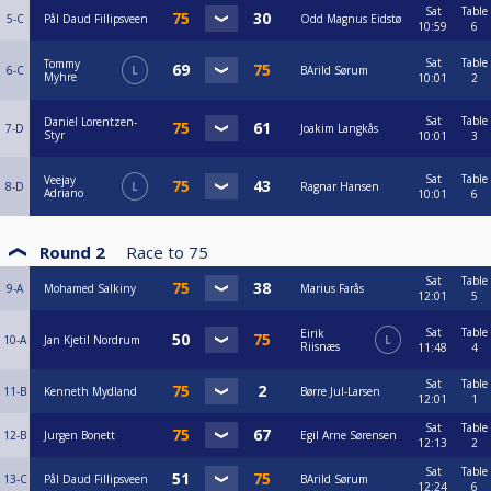
Sat
Table
5-C
Pål Daud Fillipsveen
Odd Magnus Eidstø
10:59
6
Sat
Table
Tommy
6-C
L
BArild Sørum
Myhre
10:01
2
Sat
Table
Daniel Lorentzen-
7-D
Joakim Langkås
Styr
10:01
3
Sat
Table
Veejay
8-D
L
Ragnar Hansen
Adriano
10:01
6
Round 2
Race to
75
Sat
Table
9-A
Mohamed Salkiny
Marius Farås
12:01
5
Sat
Table
Eirik
10-A
Jan Kjetil Nordrum
L
Riisnæs
11:48
4
Sat
Table
11-B
Kenneth Mydland
Børre Jul-Larsen
12:01
1
Sat
Table
12-B
Jurgen Bonett
Egil Arne Sørensen
12:13
2
Sat
Table
13-C
Pål Daud Fillipsveen
BArild Sørum
12:24
6