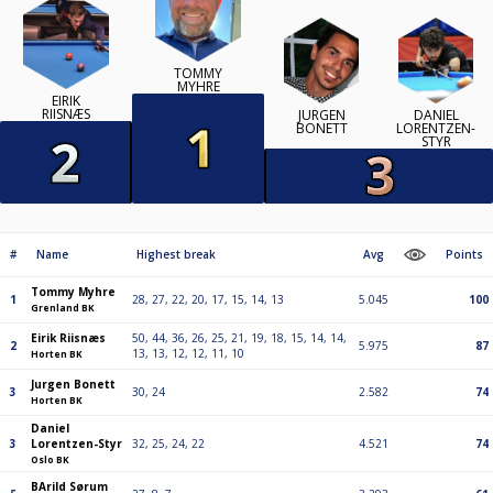
TOMMY
MYHRE
EIRIK
RIISNÆS
JURGEN
DANIEL
BONETT
LORENTZEN-
STYR
#
Name
Highest break
Avg
Points
Tommy Myhre
1
28, 27, 22, 20, 17, 15, 14, 13
5.045
100
Grenland BK
Eirik Riisnæs
50, 44, 36, 26, 25, 21, 19, 18, 15, 14, 14,
2
5.975
87
13, 13, 12, 12, 11, 10
Horten BK
Jurgen Bonett
3
30, 24
2.582
74
Horten BK
Daniel
3
Lorentzen-Styr
32, 25, 24, 22
4.521
74
Oslo BK
BArild Sørum