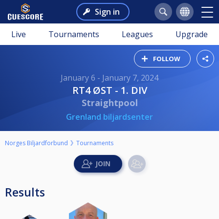
Sign in
Live
Tournaments
Leagues
Upgrade
FOLLOW
January 6 - January 7, 2024
RT4 ØST - 1. DIV
Straightpool
Grenland biljardsenter
Norges Biljardforbund
Tournaments
Results