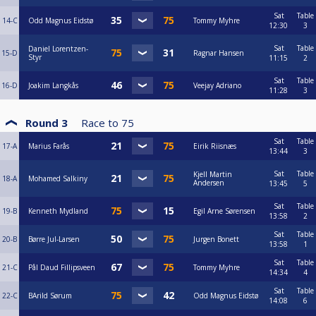
Sat
Table
14-C
Odd Magnus Eidstø
Tommy Myhre
12:30
3
Sat
Table
Daniel Lorentzen-
15-D
Ragnar Hansen
Styr
11:15
2
Sat
Table
16-D
Joakim Langkås
Veejay Adriano
11:28
3
Round 3
Race to
75
Sat
Table
17-A
Marius Farås
Eirik Riisnæs
13:44
3
Sat
Table
Kjell Martin
18-A
Mohamed Salkiny
Andersen
13:45
5
Sat
Table
19-B
Kenneth Mydland
Egil Arne Sørensen
13:58
2
Sat
Table
20-B
Børre Jul-Larsen
Jurgen Bonett
13:58
1
Sat
Table
21-C
Pål Daud Fillipsveen
Tommy Myhre
14:34
4
Sat
Table
22-C
BArild Sørum
Odd Magnus Eidstø
14:08
6