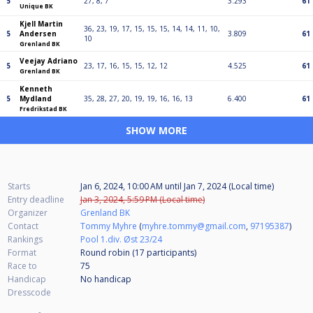
5
27, 8, 7
3.293
61
Unique BK
Kjell Martin
36, 23, 19, 17, 15, 15, 15, 14, 14, 11, 10,
5
Andersen
3.809
61
10
Grenland BK
Veejay Adriano
5
23, 17, 16, 15, 15, 12, 12
4.525
61
Grenland BK
Kenneth
5
Mydland
35, 28, 27, 20, 19, 19, 16, 16, 13
6.400
61
Fredrikstad BK
SHOW MORE
Starts
Jan 6, 2024, 10:00 AM
until
Jan 7, 2024 (Local time)
Entry deadline
Jan 3, 2024, 5:59 PM (Local time)
Organizer
Grenland BK
Contact
Tommy Myhre
(
myhre.tommy@gmail.com
,
97195387
)
Rankings
Pool 1.div. Øst 23/24
Format
Round robin (17
participants
)
Race to
75
Handicap
No handicap
Dresscode