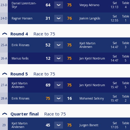
Sat
Table
Daniel Lorentzen-
23-D
Veejay Adriano
Styr
13:13
4
Sat
Table
24-D
Ragnar Hansen
Joakim Langkås
12:55
1
Round 4
Race to
75
Sat
Table
Kjell Martin
25-A
Eirik Riisnæs
Andersen
14:47
3
Sat
Table
26-A
Marius Farås
Jan Kjetil Nordrum
14:47
5
Round 5
Race to
75
Sat
Table
Kjell Martin
27-A
Jan Kjetil Nordrum
Andersen
15:47
5
Sat
Table
28-A
Eirik Riisnæs
Mohamed Salkiny
15:47
2
Quarter final
Race to
75
Sat
Table
Kjell Martin
29
Jurgen Bonett
Andersen
17:05
1