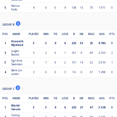
Marius
5
4
0
0
4
138
13
70
1.971
0
Farås
GROUP B
POS
NAME
PLAYED
WIN
TIE
LOSE
B
HB
INGS
AVG
PTS
Kenneth
1
3
3
0
0
225
35
23
9.782
3
Mydland
Jurgen
2
3
2
0
1
161
0
69
2.333
2
Bonett
Egil Arne
3
3
1
0
2
157
14
52
3.019
1
Sørensen
Børre Jul-
4
3
0
0
3
74
0
57
1.298
0
Larsen
GROUP C
POS
NAME
PLAYED
WIN
TIE
LOSE
B
HB
INGS
AVG
PTS
BArild
1
3
3
0
0
225
27
67
3.358
3
Sørum
Tommy