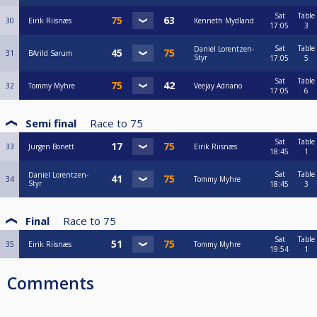
Sat
Table
30
Eirik Riisnæs
Kenneth Mydland
17:05
3
Sat
Table
Daniel Lorentzen-
31
BArild Sørum
Styr
17:05
5
Sat
Table
32
Tommy Myhre
Veejay Adriano
17:05
6
Semi final
Race to
75
Sat
Table
33
Jurgen Bonett
Eirik Riisnæs
18:45
1
Sat
Table
Daniel Lorentzen-
34
Tommy Myhre
Styr
18:45
3
Final
Race to
75
Sat
Table
35
Eirik Riisnæs
Tommy Myhre
19:54
1
Comments