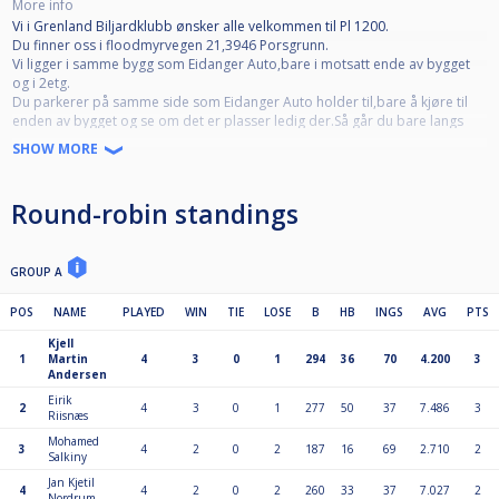
More info
Vi i Grenland Biljardklubb ønsker alle velkommen til Pl 1200.
Du finner oss i floodmyrvegen 21,3946 Porsgrunn.
Vi ligger i samme bygg som Eidanger Auto,bare i motsatt ende av bygget
og i 2etg.
Du parkerer på samme side som Eidanger Auto holder til,bare å kjøre til
enden av bygget og se om det er plasser ledig der.Så går du bare langs
kortveggen på bygget og finner trappa opp til i 2 etg.
SHOW MORE
Overnatting Thon Hotel Høyer,dette ligger i Skien,ca 15 min å kjøre til
salongen.
Pris for dobbeltrom 1095,-Ledige rom pr dags dato.
Round-robin standings
Comfort Hotel Porsgrunn,ligger 5 min i fra klubben med bil
Ca 1200,- for både enkelt og dobbeltrom
Vi har 6 stk nye dynamic 3 bord med simonis 860 tournament blue duk på
GROUP A
alle bordene.
Det er 2 stk toaletter,ett dame og ett herretoalett.
POS
NAME
PLAYED
WIN
TIE
LOSE
B
HB
INGS
AVG
PTS
Kjell
Kiosken vil være åpen under hele turneringen med noe forskjellig mat som
1
Martin
4
3
0
1
294
36
70
4.200
3
baguetter,lapsskaus,pølser,nudler,toast…..
Andersen
Samt at vi har enn del forskjellig mineralvann og sjokolade til en gunstig
Eirik
pris!
2
4
3
0
1
277
50
37
7.486
3
Riisnæs
Så da vil vi i Grenland Biljardklubb ønske dere alle en hyggelig turnering
Mohamed
3
4
2
0
2
187
16
69
2.710
2
Salkiny
sammen med oss
Jan Kjetil
4
4
2
0
2
260
33
37
7.027
2
Nordrum