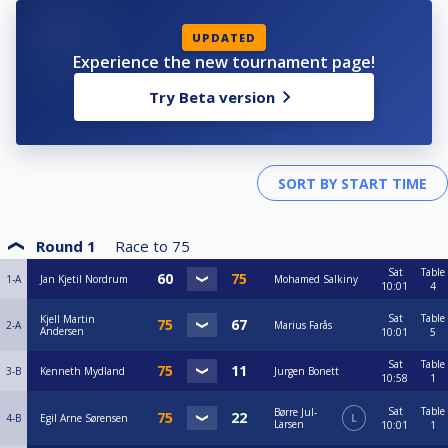
UPDATED
Experience the new tournament page!
Try Beta version
Round 1
Race to
75
Sat
Table
1-A
Jan Kjetil Nordrum
Mohamed Salkiny
10:01
4
Sat
Table
Kjell Martin
2-A
Marius Farås
Andersen
10:01
5
Sat
Table
3-B
Kenneth Mydland
Jurgen Bonett
10:58
1
Sat
Table
Børre Jul-
4-B
Egil Arne Sørensen
L
Larsen
10:01
1