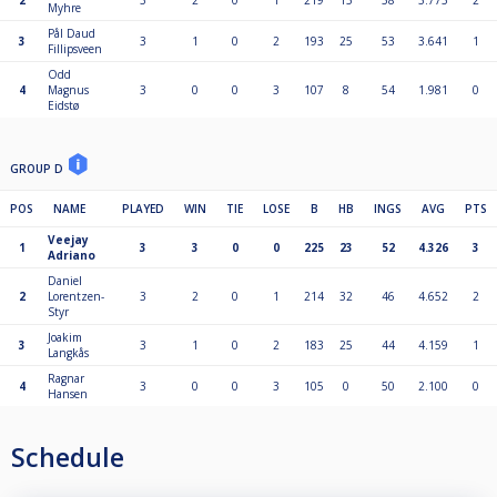
2
3
2
0
1
219
15
58
3.775
2
Myhre
Pål Daud
3
3
1
0
2
193
25
53
3.641
1
Fillipsveen
Odd
4
Magnus
3
0
0
3
107
8
54
1.981
0
Eidstø
GROUP D
POS
NAME
PLAYED
WIN
TIE
LOSE
B
HB
INGS
AVG
PTS
Veejay
1
3
3
0
0
225
23
52
4.326
3
Adriano
Daniel
2
Lorentzen-
3
2
0
1
214
32
46
4.652
2
Styr
Joakim
3
3
1
0
2
183
25
44
4.159
1
Langkås
Ragnar
4
3
0
0
3
105
0
50
2.100
0
Hansen
Schedule