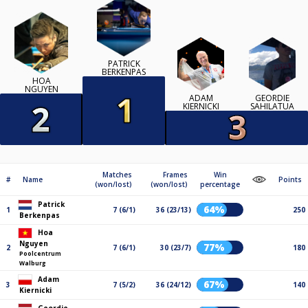
PATRICK
BERKENPAS
HOA
NGUYEN
ADAM
GEORDIE
KIERNICKI
SAHILATUA
Matches
Frames
Win
#
Name
Points
(won/lost)
(won/lost)
percentage
Patrick
64%
1
7 (6/1)
36 (23/13)
250
Berkenpas
Hoa
Nguyen
77%
2
7 (6/1)
30 (23/7)
180
Poolcentrum
Walburg
Adam
67%
3
7 (5/2)
36 (24/12)
140
Kiernicki