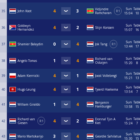
Sun
Tabl
Vidjindre
35
John Koot
R1
Ramcharan
15:04
10
Sun
Tabl
Goldwyn
36
Stijn Korssen
Hernandez
15:07
16
Sun
Tabl
37
Shamier Balaydin
Jok Tang
R1
13:44
17
Sun
Tabl
Richard van
38
Angelo Tomas
Ostaijen
15:20
8
Sun
Tabl
39
Adam Kiernicki
Joost Vollebregt
15:21
13
Sun
Tabl
40
Hugo Leung
Tjeerd Hoekema
13:54
7
Sun
Tabl
Benjamin
41
William Giraldo
Hamburger
13:58
15
Sun
Tabl
Richard van
Donnal Tjin A
42
R1
Giesen
Kiet
15:24
7
Sun
Tabl
43
Mario Martokarijo
Geordie Sahilatua
15:30
15