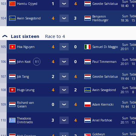
Sun
Tabl
103
Hamtu Ojiyed
Geordie Sahilatua
18:40
9
Sun
Tabl
Benjamin
104
Awin Sewgobind
Hamburger
18:36
15
Last sixteen
Race to
4
Sun
Tabl
105
Hoa Nguyen
Samuel Di Maggio
20:01
7
Sun
Tabl
106
John Koot
R1
Paul Timmerman
20:01
10
Sun
Tabl
107
Jok Tang
Geordie Sahilatua
19:44
13
Sun
Tabl
108
Hugo Leung
Awin Sewgobind
20:11
8
Sun
Tabl
Richard van
109
Adam Kiernicki
Giesen
19:44
12
Sun
Tabl
Theodoros
110
Aniel Parbhoe
Dimitriadis
20:11
15
Sun
Tabl
Goldwyn