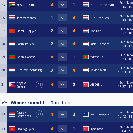
Sun
Tabl
23
Hassan Osman
Paul Timmerman
13:16
15
Sun
Tabl
26
Tara Verharen
Nick Franken
13:18
10
Sun
Tabl
27
Hamtu Ojiyed
Bob Bob
13:27
18
Sun
Tabl
28
Karin Roijen
Aniel Parbhoe
13:28
13
Sun
Tabl
29
Keith Gonesh
Wiresh La
13:33
16
Sun
Tabl
30
Jum Zwijnenburg
Xavier Karis
13:33
8
Sun
Tabl
Angelo
31
R1
Ali Dikici
Gavin
13:37
12
Winner round 1
Race to
4
Sun
Tabl
Patrick
33
R1
Awin Sewgobind
Berkenpas
13:42
11
Sun
Tabl
34
Hoa Nguyen
Ilyas Kaya
15:04
9