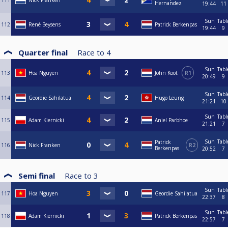
111
Nick Franken
Hernandez
19:44
11
Sun
Tabl
112
René Beysens
Patrick Berkenpas
19:44
9
Quarter final
Race to
4
Sun
Tabl
113
Hoa Nguyen
John Koot
R1
20:49
9
Sun
Tabl
114
Geordie Sahilatua
Hugo Leung
21:21
10
Sun
Tabl
115
Adam Kiernicki
Aniel Parbhoe
21:21
7
Sun
Tabl
Patrick
116
Nick Franken
R2
Berkenpas
20:52
7
Semi final
Race to
3
Sun
Tabl
117
Hoa Nguyen
Geordie Sahilatua
22:37
8
Sun
Tabl
118
Adam Kiernicki
Patrick Berkenpas
22:57
7