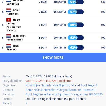
Geordie
53%
3
7 (5/2)
38 (20/18)
140
Sahilatua
Aniel
57%
5
7 (5/2)
35 (20/15)
100
Parbhoe
Hugo
Leung
60%
5
5 (4/1)
30 (18/12)
100
Poolcentrum
Walburg
John Koot
62%
5
5 (4/1)
29 (18/11)
100
Focus Billiards
Nick
62%
5
5 (4/1)
26 (16/10)
100
Franken
SHOW MORE
Starts
Oct 13, 2024, 12:00 PM (Local time)
Entry deadline
Oct 13, 2024, 11:30 AM (Local time)
Organizer
Koninklijke Nederlandse Biljartbond
and
Pool Regio 3
Contact
Peter Nelis
(
Peternelis159@gmail.com
,
0611889321
)
Rankings
Pool Regionale Ranking Rijnmond/Haaglanden 2024/2025
Format
Double to Single elimination (57
participants
)
Race to
4