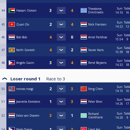
Sun
Tabl
Theodoros
44
Hassan Osman
Dimitriadis
14:10
16
Sun
Tabl
45
Quan Do
Nick Franken
14:22
12
Sun
Tabl
46
Bob Bob
Aniel Parbhoe
15:54
9
Sun
Tabl
47
Keith Gonesh
Xavier Karis
15:39
18
Sun
Tabl
48
Angelo Gavin
René Beysens
14:32
18
Loser round 1
Race to
3
Sun
Tabl
50
norvoo noogi
Feng Chen
14:15
10
Sun
Tabl
51
Jeanette Eemsters
Peter Bron
14:26
17
Sun
Tabl
Richard
52
Eelco van Dooren
Gierdharie
14:20
9
Sun
Tabl
54
Paolo Tomas
Ümit Koç