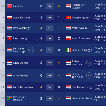
https://www.poolbiljarten.nl/prestatiesport/teamcompetitie-2
Sun
Tabl
Richard van
12
Ümit Koç
Ostaijen
12:08
16
Sun
Tabl
13
Adam Kiernicki
Antonie Nguyen
12:08
17
Sun
Tabl
14
Joost Vollebregt
Metin Savkin
12:08
18
Sun
Tabl
15
Hugo Leung
Kamil Szewczuk
12:46
17
Sun
Tabl
Benjamin
18
R2
Samuel Di Maggio
Hamburger
12:52
16
Sun
Tabl
Richard
19
Djoro De kort
R1
van Giesen
12:59
11
Sun
Tabl
Donnal
20
Anna Boswijk
R1
Tjin A Kiet
13:04
12
Sun
Tabl
21
Mario Martokarijo
Phil Mirontoneng
13:07
7
Sun
Tabl
Jacques Van
22
Geordie Sahilatua
Jaarsvelt
13:15
9