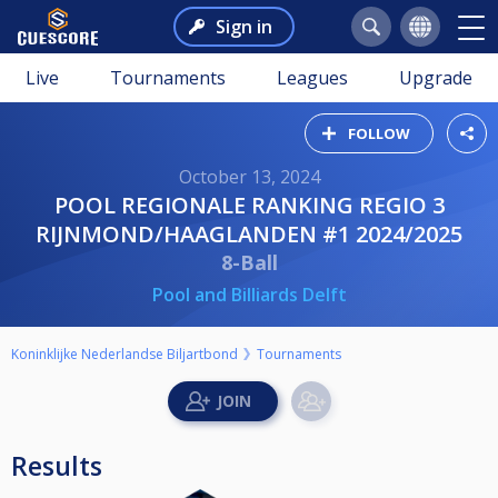
Sign in
Live
Tournaments
Leagues
Upgrade
FOLLOW
October 13, 2024
POOL REGIONALE RANKING REGIO 3
RIJNMOND/HAAGLANDEN #1 2024/2025
8-Ball
Pool and Billiards Delft
Koninklijke Nederlandse Biljartbond
Tournaments
Results