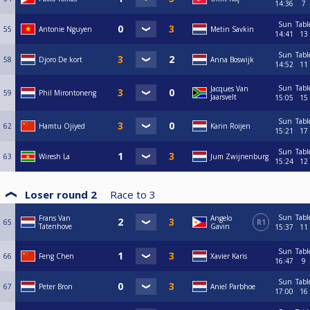
14:36
7
Sun
Tabl
55
Antonie Nguyen
Metin Savkin
14:41
13
Sun
Tabl
58
Djoro De kort
Anna Boswijk
14:52
11
Sun
Tabl
Jacques Van
59
Phil Mirontoneng
Jaarsvelt
15:05
15
Sun
Tabl
62
Hamtu Ojiyed
Karin Roijen
15:21
17
Sun
Tabl
63
Wiresh La
Jum Zwijnenburg
15:24
12
Loser round 2
Race to
3
Sun
Tabl
Frans Van
Angelo
65
R1
Tatenhove
Gavin
15:37
11
Sun
Tabl
66
Feng Chen
Xavier Karis
16:47
9
Sun
Tabl
67
Peter Bron
Aniel Parbhoe
17:00
16