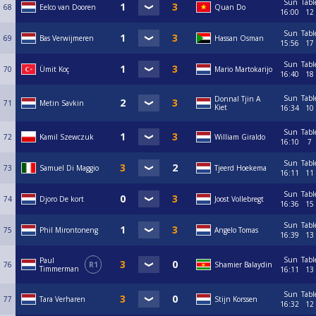
Sun
Tabl
68
Eelco van Dooren
Quan Do
16:00
12
Sun
Tabl
69
Bas Verwijmeren
Hassan Osman
15:56
17
Sun
Tabl
70
Ümit Koç
Mario Martokarijo
16:40
18
Sun
Tabl
Donnal Tjin A
71
Metin Savkin
Kiet
16:34
10
Sun
Tabl
72
Kamil Szewczuk
William Giraldo
16:10
7
Sun
Tabl
73
Samuel Di Maggio
Tjeerd Hoekema
16:11
11
Sun
Tabl
74
Djoro De kort
Joost Vollebregt
16:36
15
Sun
Tabl
75
Phil Mirontoneng
Angelo Tomas
16:39
13
Sun
Tabl
Paul
76
R1
Shamier Balaydin
Timmerman
16:11
13
Sun
Tabl
77
Tara Verharen
Stijn Korssen
16:32
12