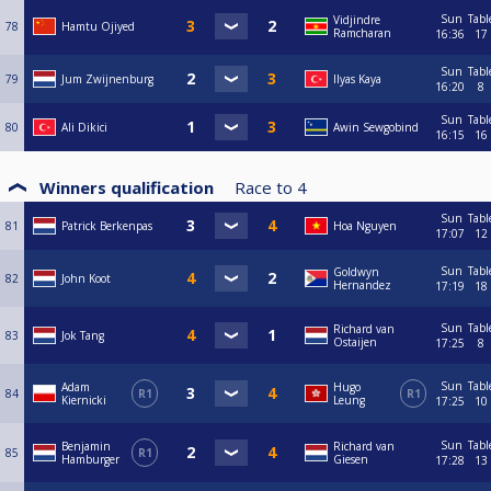
Sun
Tabl
Vidjindre
78
Hamtu Ojiyed
Ramcharan
16:36
17
Sun
Tabl
79
Jum Zwijnenburg
Ilyas Kaya
16:20
8
Sun
Tabl
80
Ali Dikici
Awin Sewgobind
16:15
16
Winners qualification
Race to
4
Sun
Tabl
81
Patrick Berkenpas
Hoa Nguyen
17:07
12
Sun
Tabl
Goldwyn
82
John Koot
Hernandez
17:19
18
Sun
Tabl
Richard van
83
Jok Tang
Ostaijen
17:25
8
Sun
Tabl
Adam
Hugo
84
R1
R1
Kiernicki
Leung
17:25
10
Sun
Tabl
Benjamin
Richard van
85
R1
Hamburger
Giesen
17:28
13