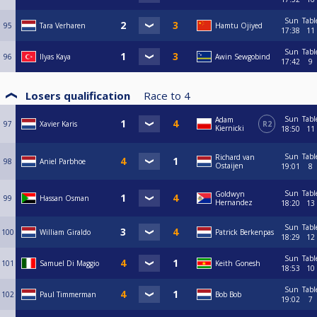
Sun
Tabl
95
Tara Verharen
Hamtu Ojiyed
17:38
11
Sun
Tabl
96
Ilyas Kaya
Awin Sewgobind
17:42
9
Losers qualification
Race to
4
Sun
Tabl
Adam
97
Xavier Karis
R2
Kiernicki
18:50
11
Sun
Tabl
Richard van
98
Aniel Parbhoe
Ostaijen
19:01
8
Sun
Tabl
Goldwyn
99
Hassan Osman
Hernandez
18:20
13
Sun
Tabl
100
William Giraldo
Patrick Berkenpas
18:29
12
Sun
Tabl
101
Samuel Di Maggio
Keith Gonesh
18:53
10
Sun
Tabl
102
Paul Timmerman
Bob Bob
19:02
7