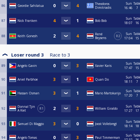
Sun
Tabl
Theodoros
86
Geordie Sahilatua
Dimitriadis
16:46
7
Sun
Tabl
87
Nick Franken
Bob Bob
18:07
16
Sun
Tabl
René
88
Keith Gonesh
R2
Beysens
17:04
15
Loser round 3
Race to
3
Sun
Tabl
89
Angelo Gavin
Xavier Karis
17:47
15
Sun
Tabl
90
Aniel Parbhoe
Quan Do
18:11
7
Sun
Tabl
91
Hassan Osman
Mario Martokarijo
17:20
7
Sun
Tabl
Donnal Tjin
92
R1
William Giraldo
A Kiet
17:27
17
Sun
Tabl
93
Samuel Di Maggio
Joost Vollebregt
18:14
18
Sun
Tabl
94
Angelo Tomas
Paul Timmerman
17:32
16