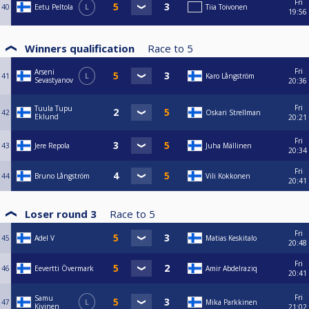
Fri
40
Eetu Peltola
L
Tiia Toivonen
19:56
Winners qualification
Race to
5
Fri
Arseni
41
L
Karo Långström
Sevastyanov
20:36
Fri
Tuula Tupu
42
Oskari Strellman
Eklund
20:21
Fri
43
Jere Repola
Juha Mällinen
20:34
Fri
44
Bruno Långström
Vili Kokkonen
20:41
Loser round 3
Race to
5
Fri
45
Adel V
Matias Keskitalo
20:48
Fri
46
Eevertti Övermark
Amir Abdelraziq
20:41
Fri
Samu
47
L
Mika Parkkinen
Kivinen
21:02