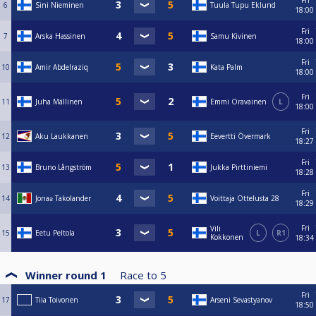
Fri
6
Sini Nieminen
Tuula Tupu Eklund
18:00
Fri
7
Arska Hassinen
Samu Kivinen
18:00
Fri
10
Amir Abdelraziq
Kata Palm
18:00
Fri
11
Juha Mällinen
Emmi Oravainen
L
18:00
Fri
12
Aku Laukkanen
Eevertti Övermark
18:27
Fri
13
Bruno Långström
Jukka Pirttiniemi
18:28
Fri
14
Jonaƨ Takolander
Voittaja Ottelusta 28
18:29
Fri
Vili
15
Eetu Peltola
L
R1
Kokkonen
18:34
Winner round 1
Race to
5
Fri
17
Tiia Toivonen
Arseni Sevastyanov
18:50