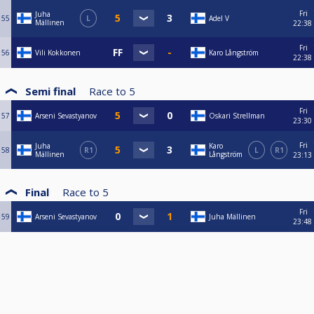
Fri
Juha
55
L
Adel V
Mällinen
22:38
Fri
56
Vili Kokkonen
Karo Långström
22:38
Semi final
Race to
5
Fri
57
Arseni Sevastyanov
Oskari Strellman
23:30
Fri
Juha
Karo
58
R1
L
R1
Mällinen
Långström
23:13
Final
Race to
5
Fri
59
Arseni Sevastyanov
Juha Mällinen
23:48