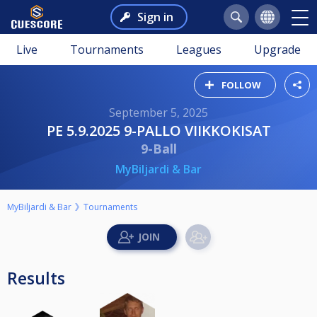
Sign in
Live
Tournaments
Leagues
Upgrade
FOLLOW
September 5, 2025
PE 5.9.2025 9-PALLO VIIKKOKISAT
9-Ball
MyBiljardi & Bar
MyBiljardi & Bar
Tournaments
Results