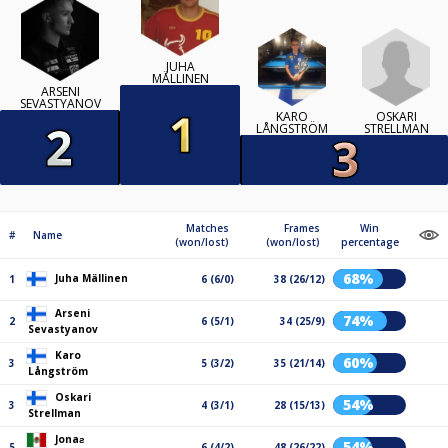
JUHA
MÄLLINEN
ARSENI
SEVASTYANOV
OSKARI
KARO
STRELLMAN
LÅNGSTRÖM
Matches
Frames
Win
#
Name
(won/lost)
(won/lost)
percentage
68%
Juha Mällinen
1
6 (6/0)
38 (26/12)
Arseni
74%
2
6 (5/1)
34 (25/9)
Sevastyanov
Karo
60%
3
5 (3/2)
35 (21/14)
Långström
Oskari
54%
3
4 (3/1)
28 (15/13)
Strellman
Jonaƨ
54%
5
6 (4/2)
48 (26/22)