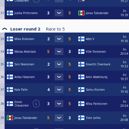
Oravainen
19:27
Fri
31
Jukka Pirttiniemi
Jonaƨ Takolander
19:29
Loser round 2
Race to
5
Fri
33
Mika Riikonen
Adel V
19:36
Fri
34
Matias Keskitalo
Ville Termonen
20:04
Fri
35
Sini Nieminen
Eevertti Övermark
19:53
Fri
36
Arska Hassinen
Amir Abdelraziq
19:37
Fri
37
Kata Palm
Samu Kivinen
19:42
Fri
Emmi
38
L
Mika Parkkinen
Oravainen
20:04
Fri
39
Jonaƨ Takolander
Tomi Lehto
20:08