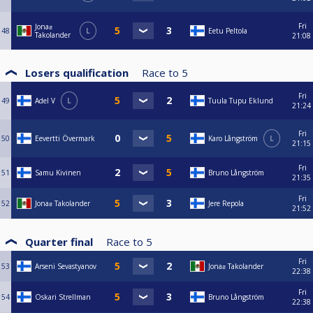
Fri
Jonaƨ
48
L
Eetu Peltola
Takolander
21:08
Losers qualification
Race to
5
Fri
49
Adel V
L
Tuula Tupu Eklund
21:24
Fri
50
Eevertti Övermark
Karo Långström
L
21:15
Fri
51
Samu Kivinen
Bruno Långström
21:35
Fri
52
Jonaƨ Takolander
Jere Repola
21:52
Quarter final
Race to
5
Fri
53
Arseni Sevastyanov
Jonaƨ Takolander
22:38
Fri
54
Oskari Strellman
Bruno Långström
22:38