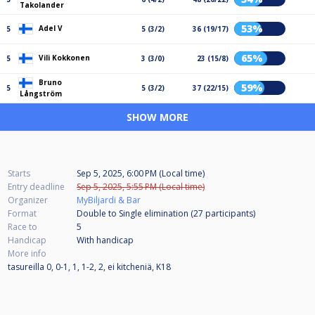
Takolander
53%
Adel V
5
5 (3/2)
36 (19/17)
65%
Vili Kokkonen
5
3 (3/0)
23 (15/8)
Bruno
59%
5
5 (3/2)
37 (22/15)
Långström
SHOW MORE
Starts
Sep 5, 2025, 6:00 PM (Local time)
Entry deadline
Sep 5, 2025, 5:55 PM (Local time)
Organizer
MyBiljardi & Bar
Format
Double to Single elimination (27
participants
)
Race to
5
Handicap
With handicap
More info
tasureilla 0, 0-1, 1, 1-2, 2, ei kitcheniä, K18