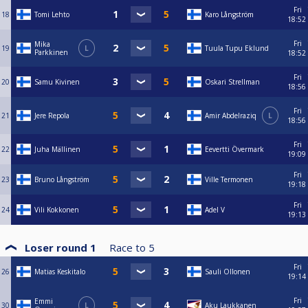
Fri
18
Tomi Lehto
Karo Långström
18:52
Fri
Mika
19
L
Tuula Tupu Eklund
Parkkinen
18:52
Fri
20
Samu Kivinen
Oskari Strellman
18:56
Fri
21
Jere Repola
Amir Abdelraziq
L
18:56
Fri
22
Juha Mällinen
Eevertti Övermark
19:09
Fri
23
Bruno Långström
Ville Termonen
19:18
Fri
24
Vili Kokkonen
Adel V
19:13
Loser round 1
Race to
5
Fri
26
Matias Keskitalo
Sauli Ollonen
19:14
Fri
Emmi
30
L
Aku Laukkanen