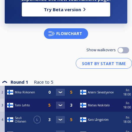
Try Beta version
FLOWCHART
Show walkovers
Round 1
Race to
5
Fri
2
Mika Riikonen
Arseni Sevastyanov
18:00
Fri
3
Tomi Lehto
Matias Keskitalo
18:00
Fri
Sauli
4
L
Karo Långström
Ollonen
18:00