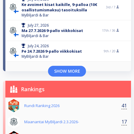
Ke avoimet kisat kaikille, 9-palloa (10€
3rd /
7
osallistumismaksu) tasoituksilla
MyBiljardi & Bar
July 27, 2026
Ma 27.7.2026 9-pallo viikkokisat
17th /
36
MyBiljardi & Bar
July 24, 2026
Pe 24.7.2026 9-pallo viikkokisat
9th /
20
MyBiljardi & Bar
SHOW MORE
Rankings
41
Rundi Ranking 2026
17
Maanantai MyBiljardi 2.3.2026-