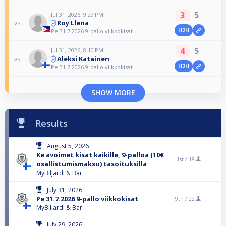
3
5
Jul 31, 2026, 9:29 PM
Roy Llena
vs
H2H
Pe 31.7.2026 9-pallo viikkokisat
4
5
Jul 31, 2026, 8:10 PM
Aleksi Katainen
vs
H2H
Pe 31.7.2026 9-pallo viikkokisat
SHOW MORE
Results
August 5, 2026
Ke avoimet kisat kaikille, 9-palloa (10€
1st /
18
osallistumismaksu) tasoituksilla
MyBiljardi & Bar
July 31, 2026
Pe 31.7.2026 9-pallo viikkokisat
9th /
22
MyBiljardi & Bar
July 29, 2026