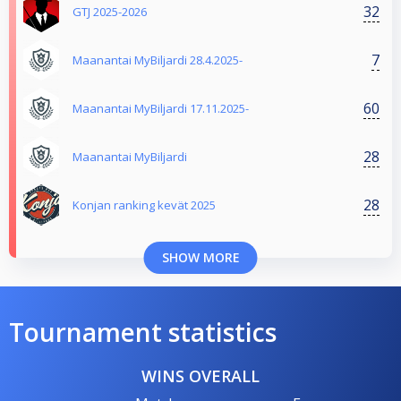
32
GTJ 2025-2026
7
Maanantai MyBiljardi 28.4.2025-
60
Maanantai MyBiljardi 17.11.2025-
28
Maanantai MyBiljardi
28
Konjan ranking kevät 2025
SHOW MORE
Tournament statistics
WINS OVERALL