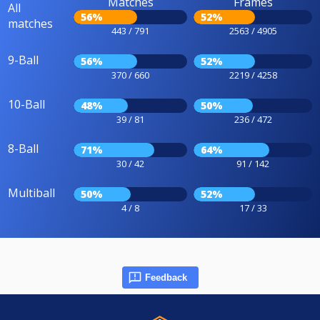
Matches
Frames
All
56%
52%
matches
443 / 791
2563 / 4905
9-Ball
56%
52%
370 / 660
2219 / 4258
10-Ball
48%
50%
39 / 81
236 / 472
8-Ball
71%
64%
30 / 42
91 / 142
Multiball
50%
52%
4 / 8
17 / 33
Feedback