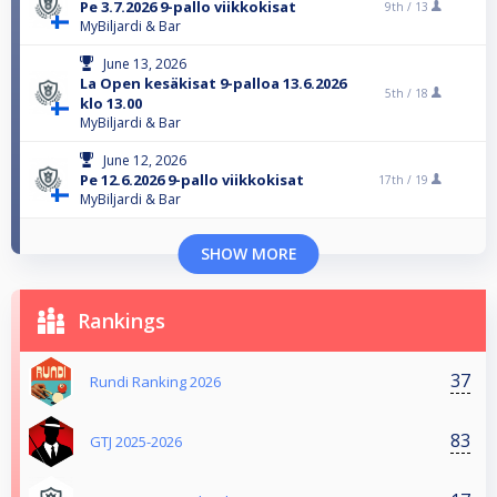
Pe 3.7.2026 9-pallo viikkokisat
9th /
13
MyBiljardi & Bar
June 13, 2026
La Open kesäkisat 9-palloa 13.6.2026
5th /
18
klo 13.00
MyBiljardi & Bar
June 12, 2026
Pe 12.6.2026 9-pallo viikkokisat
17th /
19
MyBiljardi & Bar
SHOW MORE
Rankings
37
Rundi Ranking 2026
83
GTJ 2025-2026