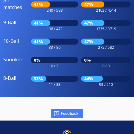
All
41%
47%
matches
240 / 588
2103 / 4514
9-Ball
41%
47%
196 / 473
1735 / 3719
10-Ball
41%
47%
33 / 80
275 / 582
Snooker
0%
0%
0 / 2
0 / 3
8-Ball
33%
44%
11 / 33
93 / 210
Feedback