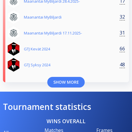
17
Maanantai MyBiljardi 28.4.2025-
32
Maanantai MyBiljardi
31
Maanantai MyBiljardi 17.11.2025-
66
GTJ Kevät 2024
48
GTJ Syksy 2024
SHOW MORE
Tournament statistics
WINS OVERALL
Matches
Frames