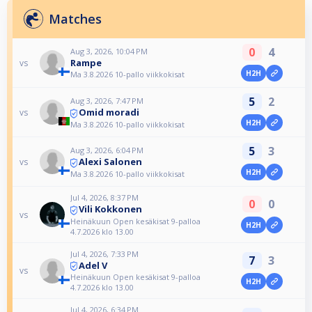
Matches
0
4
Aug 3, 2026, 10:04 PM
Rampe
vs
H2H
Ma 3.8.2026 10-pallo viikkokisat
5
2
Aug 3, 2026, 7:47 PM
Omid moradi
vs
H2H
Ma 3.8.2026 10-pallo viikkokisat
5
3
Aug 3, 2026, 6:04 PM
Alexi Salonen
vs
H2H
Ma 3.8.2026 10-pallo viikkokisat
Jul 4, 2026, 8:37 PM
0
0
Vili Kokkonen
vs
Heinäkuun Open kesäkisat 9-palloa
H2H
4.7.2026 klo 13.00
Jul 4, 2026, 7:33 PM
7
3
Adel V
vs
Heinäkuun Open kesäkisat 9-palloa
H2H
4.7.2026 klo 13.00
Jul 4, 2026, 6:34 PM