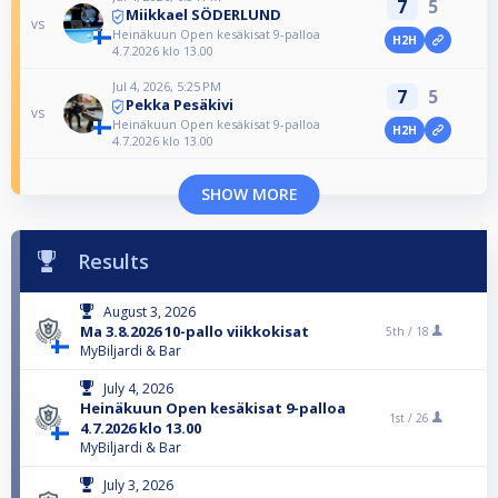
7
5
Miikkael SÖDERLUND
vs
Heinäkuun Open kesäkisat 9-palloa
H2H
4.7.2026 klo 13.00
Jul 4, 2026, 5:25 PM
7
5
Pekka Pesäkivi
vs
Heinäkuun Open kesäkisat 9-palloa
H2H
4.7.2026 klo 13.00
SHOW MORE
Results
August 3, 2026
Ma 3.8.2026 10-pallo viikkokisat
5th /
18
MyBiljardi & Bar
July 4, 2026
Heinäkuun Open kesäkisat 9-palloa
1st /
26
4.7.2026 klo 13.00
MyBiljardi & Bar
July 3, 2026