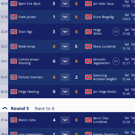
Sat
Ta
30-B
Bjørn Erik Bjerk
Jan Vidar Saue
13:56
Sat
Ta
31-B
Frode Jansen
Rune Bergsvåg
14:03
Sat
Ta
Helge
32-B
Stian Ngo
R1
Seilen
13:45
Sat
Ta
33-C
Brede Arnøy
Mona Lundetræ
15:16
Sat
Ta
Camilla Jensen
Kenneth
34-C
R1
Øvereng
Sagebakken
15:17
Sat
Ta
Sveinung
35-D
Richard Sivertsen
Arnesson østgård
15:44
Sat
Ta
36-D
Helge Høvding
Jan Helge Kordts
15:45
Round 5
Race to
6
Sat
Ta
Bernt Olav
37-A
Marcin Góra
Lundetræ
15:30
Sat
Ta
38-A
Leon Sagebakken
Preben Skaathun