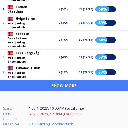
Snookerklubb
Preben
68%
3
6 (5/1)
53 (36/17)
Skaathun
Helge Seilen
53%
5
6 (4/2)
59 (31/28)
Os Biljard og
Snookerklubb
Kenneth
Sagebakken
58%
5
5 (3/2)
45 (26/19)
Os Biljard og
Snookerklubb
Rune Bergsvåg
57%
5
6 (4/2)
60 (34/26)
Os Biljard og
Snookerklubb
Armanas Tiskus
57%
5
5 (3/2)
49 (28/21)
Os Biljard og
Snookerklubb
SHOW MORE
Starts
Nov 4, 2023, 10:00 AM (Local time)
Entry
Nov 1, 2023, 5:59 PM (Local time)
deadline
Organizer
Os Biljard og Snookerklubb