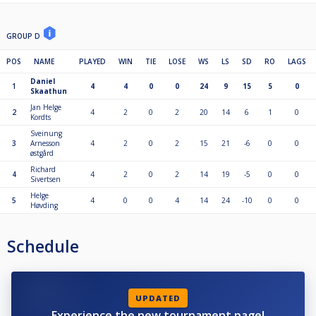
GROUP D
POS
NAME
PLAYED
WIN
TIE
LOSE
WS
LS
SD
RO
LAGS
Daniel
1
4
4
0
0
24
9
15
5
0
Skaathun
Jan Helge
2
4
2
0
2
20
14
6
1
0
Kordts
Sveinung
3
Arnesson
4
2
0
2
15
21
-6
0
0
østgård
Richard
4
4
2
0
2
14
19
-5
0
0
Sivertsen
Helge
5
4
0
0
4
14
24
-10
0
0
Høvding
Schedule
UPDATED
Experience the new tournament page!