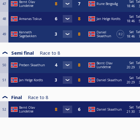
Sat
Ta
Bernt Olav
47
Rune Bergsvåg
Lundetræ
18:46
Sat
Ta
48
Armanas Tiskus
Jan Helge Kordts
18:46
Sat
Ta
Kenneth
Daniel
49
R2
Sagebakken
Skaathun
18:46
Semi final
Race to
8
Sat
Ta
Bernt Olav
50
Preben Skaathun
Lundetræ
20:29
Sat
Ta
51
Jan Helge Kordts
Daniel Skaathun
20:29
Final
Race to
8
Sat
Ta
Bernt Olav
52
Daniel Skaathun
Lundetræ
21:30