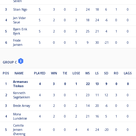
Seilen
3
Stian Ngo
5
3
0
2
24
18
6
1
0
Jan Vidar
4
5
2
0
3
18
24
-6
0
0
Saue
Bjørn Erik
5
5
2
0
3
25
21
4
1
0
Bjerk
Frode
6
5
0
0
5
9
30
-21
0
0
Jansen
GROUP C
POS
NAME
PLAYED
WIN
TIE
LOSE
WS
LS
SD
RO
LAGS
Armanas
1
4
3
0
1
22
13
9
0
0
Tiskus
Kenneth
2
4
3
0
1
23
11
12
3
0
Sagebakken
3
Brede Arnøy
4
2
0
2
14
20
-6
0
0
Mona
4
4
2
0
2
21
16
5
1
0
Lundetræ
Camilla
5
Jensen
4
0
0
4
4
24
-20
0
0
Øvereng