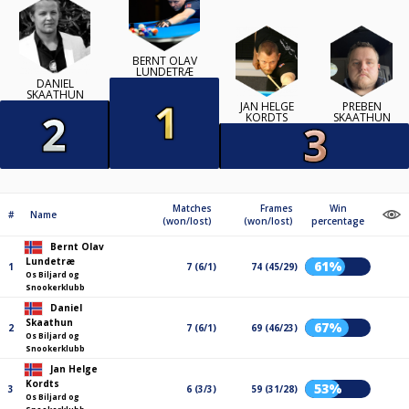
BERNT OLAV
LUNDETRÆ
DANIEL
SKAATHUN
JAN HELGE
PREBEN
KORDTS
SKAATHUN
Matches
Frames
Win
#
Name
(won/lost)
(won/lost)
percentage
Bernt Olav
Lundetræ
61%
1
7 (6/1)
74 (45/29)
Os Biljard og
Snookerklubb
Daniel
Skaathun
67%
2
7 (6/1)
69 (46/23)
Os Biljard og
Snookerklubb
Jan Helge
Kordts
53%
3
6 (3/3)
59 (31/28)
Os Biljard og