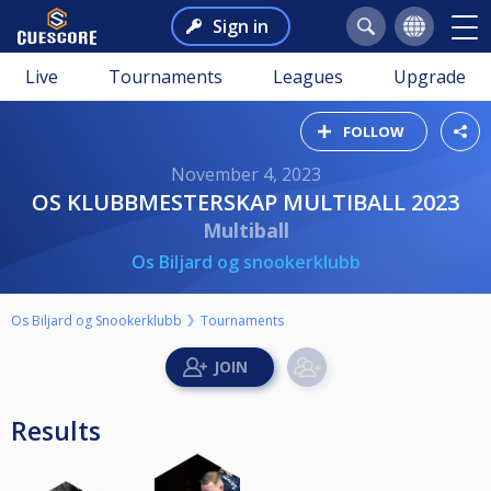
Sign in
Live
Tournaments
Leagues
Upgrade
FOLLOW
November 4, 2023
OS KLUBBMESTERSKAP MULTIBALL 2023
Multiball
Os Biljard og snookerklubb
Os Biljard og Snookerklubb
Tournaments
Results