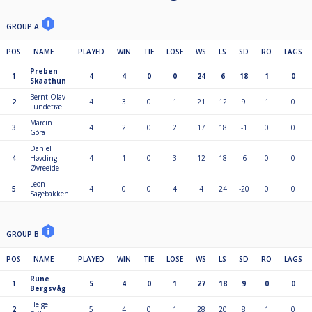
GROUP A
POS
NAME
PLAYED
WIN
TIE
LOSE
WS
LS
SD
RO
LAGS
Preben
1
4
4
0
0
24
6
18
1
0
Skaathun
Bernt Olav
2
4
3
0
1
21
12
9
1
0
Lundetræ
Marcin
3
4
2
0
2
17
18
-1
0
0
Góra
Daniel
4
Høvding
4
1
0
3
12
18
-6
0
0
Øvreeide
Leon
5
4
0
0
4
4
24
-20
0
0
Sagebakken
GROUP B
POS
NAME
PLAYED
WIN
TIE
LOSE
WS
LS
SD
RO
LAGS
Rune
1
5
4
0
1
27
18
9
0
0
Bergsvåg
Helge
2
5
4
0
1
28
20
8
1
0