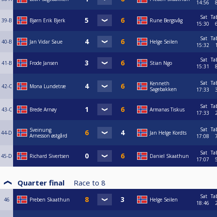
14:56
Sat
Ta
39-B
Bjørn Erik Bjerk
Rune Bergsvåg
15:30
Sat
Ta
40-B
Jan Vidar Saue
Helge Seilen
15:32
Sat
Ta
41-B
Frode Jansen
Stian Ngo
15:31
Sat
Ta
Kenneth
42-C
Mona Lundetræ
Sagebakken
17:33
Sat
Ta
43-C
Brede Arnøy
Armanas Tiskus
17:33
Sat
Ta
Sveinung
44-D
Jan Helge Kordts
Arnesson østgård
17:08
Sat
Ta
45-D
Richard Sivertsen
Daniel Skaathun
17:07
Quarter final
Race to
8
Sat
Ta
46
Preben Skaathun
Helge Seilen
18:46