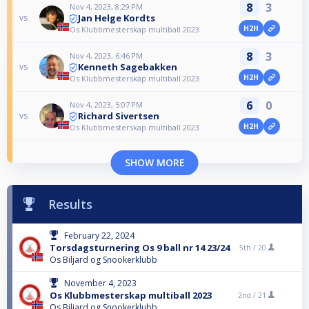
8
3
Nov 4, 2023, 8:29 PM
Jan Helge Kordts
vs
H2H
Os Klubbmesterskap multiball 2023
8
3
Nov 4, 2023, 6:46 PM
Kenneth Sagebakken
vs
H2H
Os Klubbmesterskap multiball 2023
6
0
Nov 4, 2023, 5:07 PM
Richard Sivertsen
vs
H2H
Os Klubbmesterskap multiball 2023
SHOW MORE
Results
February 22, 2024
Torsdagsturnering Os 9 ball nr 14 23/24
5th /
20
Os Biljard og Snookerklubb
November 4, 2023
Os Klubbmesterskap multiball 2023
2nd /
21
Os Biljard og Snookerklubb