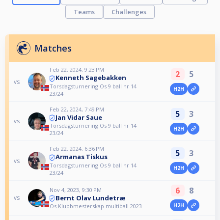
Teams
Challenges
Matches
Feb 22, 2024, 9:23 PM
2
5
Kenneth Sagebakken
vs
Torsdagsturnering Os 9 ball nr 14
H2H
23/24
Feb 22, 2024, 7:49 PM
5
3
Jan Vidar Saue
vs
Torsdagsturnering Os 9 ball nr 14
H2H
23/24
Feb 22, 2024, 6:36 PM
5
3
Armanas Tiskus
vs
Torsdagsturnering Os 9 ball nr 14
H2H
23/24
6
8
Nov 4, 2023, 9:30 PM
Bernt Olav Lundetræ
vs
H2H
Os Klubbmesterskap multiball 2023