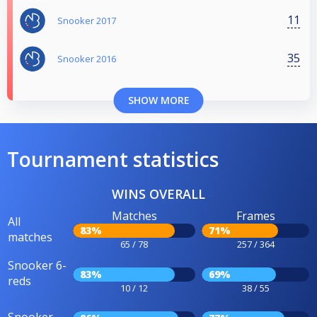
11
Snooker 2017
35
Snooker 2016
SHOW MORE
Tournament statistics
WINS OVERALL
Matches
Frames
All
83%
71%
matches
65 / 78
257 / 364
Snooker 6-
83%
69%
reds
10 / 12
38 / 55
Snooker