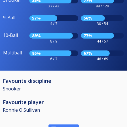
86%
77%
37 / 43
99 / 129
9-Ball
57%
56%
4 / 7
30 / 54
10-Ball
89%
77%
8 / 9
44 / 57
Multiball
86%
67%
6 / 7
46 / 69
Favourite discipline
Snooker
Favourite player
Ronnie O'Sullivan