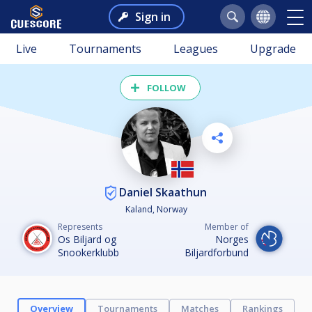
Sign in
Live
Tournaments
Leagues
Upgrade
FOLLOW
Daniel Skaathun
Kaland, Norway
Represents
Member of
Os Biljard og
Norges
Snookerklubb
Biljardforbund
Overview
Tournaments
Matches
Rankings