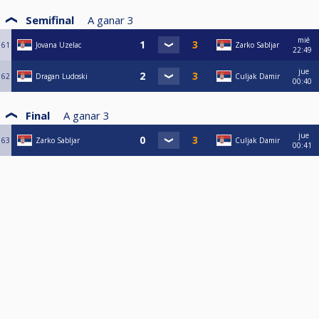
Semifinal
A ganar
3
mié
61
Jovana Uzelac
Zarko Sabljar
22:49
jue
62
Dragan Ludoski
Culjak Damir
00:40
Final
A ganar
3
jue
63
Zarko Sabljar
Culjak Damir
00:41