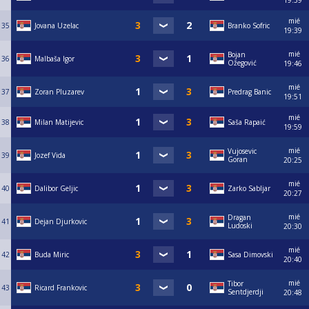
19:39
mié
35
Jovana Uzelac
Branko Sofric
19:39
mié
Bojan
36
Malbaša Igor
Ožegović
19:46
mié
37
Zoran Pluzarev
Predrag Banic
19:51
mié
38
Milan Matijevic
Saša Rapaić
19:59
mié
Vujosevic
39
Jozef Vida
Goran
20:25
mié
40
Dalibor Geljic
Zarko Sabljar
20:27
mié
Dragan
41
Dejan Djurkovic
Ludoski
20:30
mié
42
Buda Miric
Sasa Dimovski
20:40
mié
Tibor
43
Ricard Frankovic
Sentdjerdji
20:48