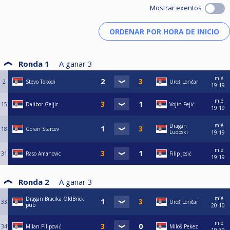
Mostrar exentos
Ronda 1
A ganar
3
mié
2
Stevo Tokodi
Uroš Lončar
19:19
mié
15
Dalibor Geljic
Vojin Pejić
19:19
mié
Dragan
18
Goran Starcev
Ludoski
19:19
mié
31
Raso Amanovic
Filip Josić
19:19
Ronda 2
A ganar
3
mié
Dragan Bracika OldBrick
33
Uroš Lončar
pub
20:10
mié
34
Milan Pilipović
Miloš Pekez