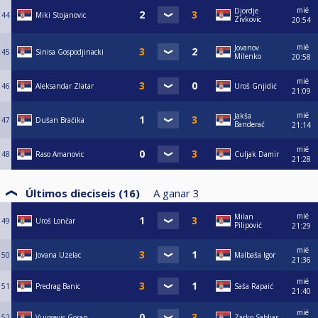
mié
Djordje
44
Miki Stojanovic
Zivkovic
20:54
mié
Jovanov
45
Sinisa Gospodjinacki
Milenko
20:58
mié
46
Aleksandar Zlatar
Uroš Gnjidić
21:09
mié
Jakša
47
Dušan Bračika
Banderać
21:14
mié
48
Raso Amanovic
Culjak Damir
21:28
Últimos dieciseis (16)
A ganar
3
mié
Milan
49
Uroš Lončar
Pilipović
21:29
mié
50
Jovana Uzelac
Malbaša Igor
21:36
mié
51
Predrag Banic
Saša Rapaić
21:40
mié
52
Vujosevic Goran
Zarko Sabljar