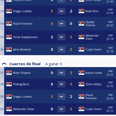
21:43
mié
53
Dragan Ludoski
Buda Miric
21:55
mié
Djordje
54
Ricard Frankovic
Zivkovic
22:01
mié
Aleksandar
55
Sinisa Gospodjinacki
Zlatar
22:14
mié
56
Jakša Banderać
Culjak Damir
22:16
Cuartos de final
A ganar
3
mié
57
Milan Pilipović
Jovana Uzelac
22:22
mié
58
Predrag Banic
Zarko Sabljar
22:32
mié
Ricard
59
Dragan Ludoski
Frankovic
22:33
mié
60
Aleksandar Zlatar
Culjak Damir
23:11