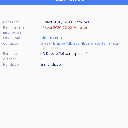
Comienzo
16 sept 2020, 19:00 (Hora local)
Fecha límite de
16 sept 2020, 20:00 (Hora local)
inscripción
Organizador
OldBrick PUB
Contacto
Dragan Bračika "Elbraco"
(
bdelbraco@gmail.com
,
+381648251600
)
Formato
KO Directo (36
participantes
)
A ganar
3
Hándicap
Sin hándicap