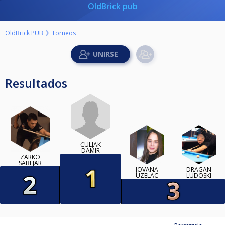
OldBrick pub
OldBrick PUB
Torneos
Resultados
ČULJAK
DAMIR
ZARKO
SABLJAR
JOVANA
DRAGAN
UZELAC
LUDOSKI