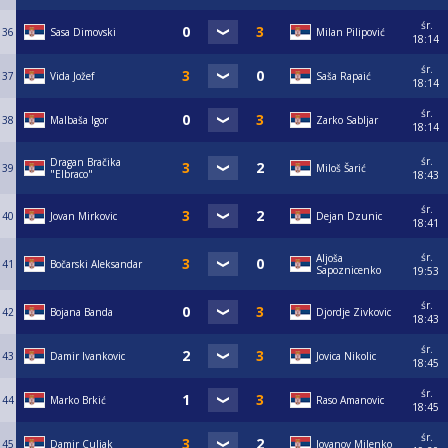
śr.
36
Sasa Dimovski
Milan Pilipović
18:14
śr.
37
Vida Jožef
Saša Rapaić
18:14
śr.
38
Malbaša Igor
Zarko Sabljar
18:14
śr.
Dragan Bračika
39
Miloš Šarić
"Elbraco"
18:43
śr.
40
Jovan Mirkovic
Dejan Dzunic
18:41
śr.
Aljoša
41
Bočarski Aleksandar
Sapoznicenko
19:53
śr.
42
Bojana Banda
Djordje Zivkovic
18:43
śr.
43
Damir Ivankovic
Jovica Nikolic
18:45
śr.
44
Marko Brkić
Raso Amanovic
18:45
śr.
45
Damir Culjak
Jovanov Milenko