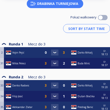
DRABINKA TURNIEJOWA
Pokaż walkowery
Runda 1
Mecz do
3
śr.
2
Vojin Pejić
Darko Mrkalj
18:13
śr.
31
Milos Pekez
Buda Miric
18:37
Runda 2
Mecz do
3
śr.
33
Danko Radovic
Darko Mrkalj
19:20
śr.
34
Filip Josić
Dušan Bračika
18:13
śr.
35
Aleksandar Zlatar
Predrag Banic
18:13