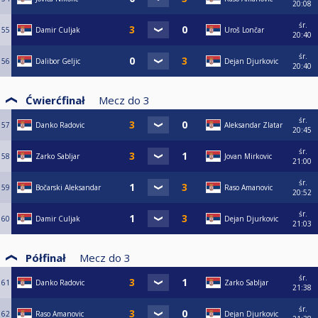
20:08
śr.
55
Damir Culjak
Uroš Lončar
20:40
śr.
56
Dalibor Geljic
Dejan Djurkovic
20:40
Ćwierćfinał
Mecz do
3
śr.
57
Danko Radovic
Aleksandar Zlatar
20:45
śr.
58
Zarko Sabljar
Jovan Mirkovic
21:00
śr.
59
Bočarski Aleksandar
Raso Amanovic
20:52
śr.
60
Damir Culjak
Dejan Djurkovic
21:03
Półfinał
Mecz do
3
śr.
61
Danko Radovic
Zarko Sabljar
21:38
śr.
62
Raso Amanovic
Dejan Djurkovic