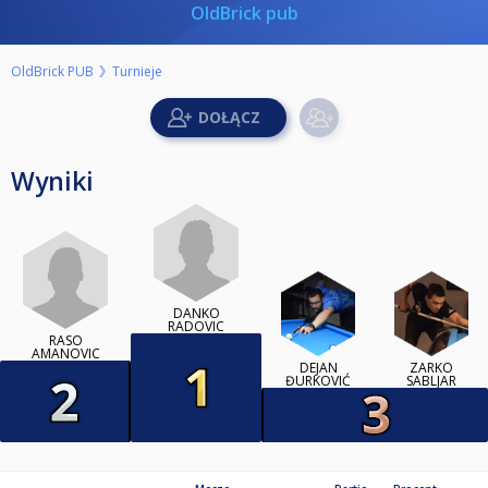
OldBrick pub
OldBrick PUB
Turnieje
Wyniki
DANKO
RADOVIC
RASO
AMANOVIC
DEJAN
ZARKO
ĐURKOVIĆ
SABLJAR