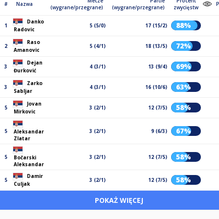
Mecze
Partie
Procent
#
Nazwa
P
(wygrane/przegrane)
(wygrane/przegrane)
zwycięstw
Danko
88%
1
5 (5/0)
17 (15/2)
Radovic
Raso
72%
2
5 (4/1)
18 (13/5)
Amanovic
Dejan
69%
3
4 (3/1)
13 (9/4)
Đurković
Zarko
63%
3
4 (3/1)
16 (10/6)
Sabljar
Jovan
58%
5
3 (2/1)
12 (7/5)
Mirkovic
67%
5
3 (2/1)
9 (6/3)
Aleksandar
Zlatar
58%
5
3 (2/1)
12 (7/5)
Bočarski
Aleksandar
Damir
58%
5
3 (2/1)
12 (7/5)
Culjak
POKAŻ WIĘCEJ