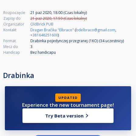
Rozpoczęcie
21 paź 2020, 18:00 (Czas lokalny)
Zapisy do
21 paź 2020, 17:59 (Czas lokalny)
Organizator
OldBrick PUB
Kontakt
Dragan Bračika "Elbraco"
(
bdelbraco@gmail.com
,
+381648251600
)
Format
Drabinka pojedynczej przegranej (1KO) (34
uczestnicy
)
Mecz do
3
Handicap
Bez handicapu
Drabinka
UPDATED
Experience the new tournament page!
Try Beta version