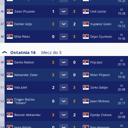
19:20
śr.
46
Zoran Pluzarev
Uroš Lončar
19:28
śr.
47
Dalibor Geljic
Vujosevic Goran
19:32
śr.
48
Milos Pekez
Dejan Djurkovic
19:36
Ostatnia 16
Mecz do
3
śr.
49
Danko Radovic
Filip Josić
20:10
śr.
50
Aleksandar Zlatar
Milan Pilipović
19:42
śr.
51
Vida Jožef
Zarko Sabljar
20:08
śr.
Dragan Bračika
52
Jovan Mirkovic
"Elbraco"
20:17
śr.
53
Bočarski Aleksandar
Djordje Zivkovic
20:08
śr.
54
Jovica Nikolic
Raso Amanovic