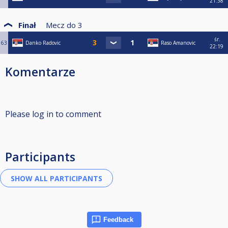
21:38
Finał
Mecz do
3
śr.
63
Danko Radovic
Raso Amanovic
22:19
Komentarze
Please log in to comment
Participants
Feedback