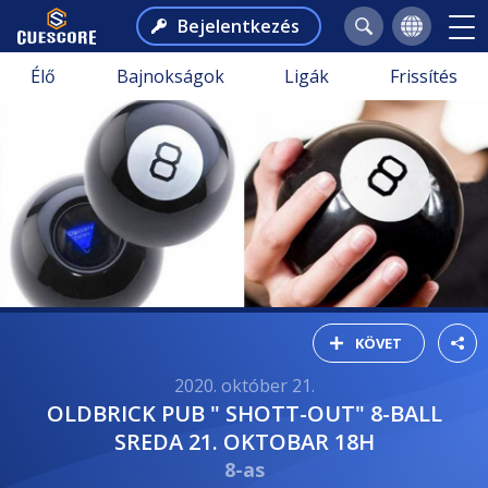
Bejelentkezés
Élő
Bajnokságok
Ligák
Frissítés
KÖVET
2020. október 21.
OLDBRICK PUB " SHOTT-OUT" 8-BALL
SREDA 21. OKTOBAR 18H
8-as