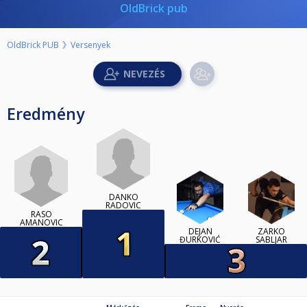
OldBrick pub
OldBrick PUB
Versenyek
Eredmény
DANKO
RADOVIC
RASO
AMANOVIC
DEJAN
ZARKO
ĐURKOVIĆ
SABLJAR