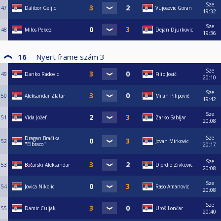
Sze
47
Dalibor Geljic
Vujosevic Goran
19:32
Sze
48
Milos Pekez
Dejan Djurkovic
19:36
16
Nyert frame szám
3
Sze
49
Danko Radovic
Filip Josić
20:10
Sze
50
Aleksandar Zlatar
Milan Pilipović
19:42
Sze
51
Vida Jožef
Zarko Sabljar
20:08
Sze
Dragan Bračika
52
Jovan Mirkovic
"Elbraco"
20:17
Sze
53
Bočarski Aleksandar
Djordje Zivkovic
20:08
Sze
54
Jovica Nikolic
Raso Amanovic
20:08
Sze
55
Damir Culjak
Uroš Lončar
20:40