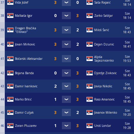
Sze
37
Vida Jožef
Saša Rapaić
18:14
Sze
38
Malbaša Igor
Zarko Sabljar
18:14
Sze
Dragan Bračika
39
Miloš Šarić
"Elbraco"
18:43
Sze
40
Jovan Mirkovic
Dejan Dzunic
18:41
Sze
Aljoša
41
Bočarski Aleksandar
Sapoznicenko
19:53
Sze
42
Bojana Banda
Djordje Zivkovic
18:43
Sze
43
Damir Ivankovic
Jovica Nikolic
18:45
Sze
44
Marko Brkić
Raso Amanovic
18:45
Sze
45
Damir Culjak
Jovanov Milenko
19:20
Sze
46
Zoran Pluzarev
Uroš Lončar
19:28