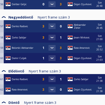
Sze
56
Dalibor Geljic
Dejan Djurkovic
20:40
Negyeddöntő
Nyert frame szám
3
Sze
Aleksandar
57
Danko Radovic
Zlatar
20:45
Sze
58
Zarko Sabljar
Jovan Mirkovic
21:00
Sze
59
Bočarski Aleksandar
Raso Amanovic
20:52
Sze
60
Damir Culjak
Dejan Djurkovic
21:03
Elődöntő
Nyert frame szám
3
Sze
61
Danko Radovic
Zarko Sabljar
21:38
Sze
62
Raso Amanovic
Dejan Djurkovic
21:38
Döntő
Nyert frame szám
3