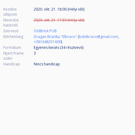
Kezdési
2020. okt. 21. 18:00 (Helyi idő)
időpont
Nevezési
2020. okt. 21. 17:59 (Helyi idő)
határidő
Szervező
OldBrick PUB
Elérhetőség
Dragan Bračika "Elbraco"
(
bdelbraco@gmail.com
,
+381648251600
)
Formátum
Egyenes kiesés (34
résztvevő
)
Nyert frame
3
szám
Handicap
Nincs handicap