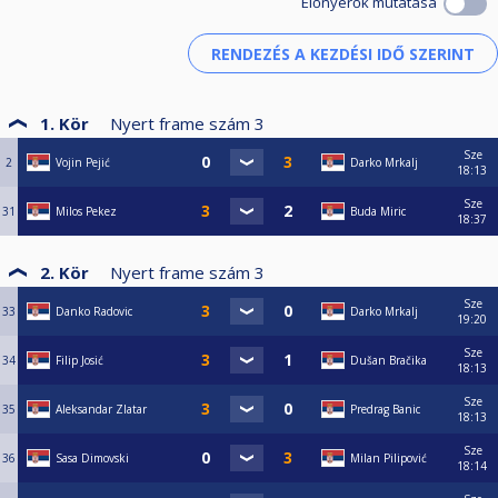
Előnyerők mutatása
1. Kör
Nyert frame szám
3
Sze
2
Vojin Pejić
Darko Mrkalj
18:13
Sze
31
Milos Pekez
Buda Miric
18:37
2. Kör
Nyert frame szám
3
Sze
33
Danko Radovic
Darko Mrkalj
19:20
Sze
34
Filip Josić
Dušan Bračika
18:13
Sze
35
Aleksandar Zlatar
Predrag Banic
18:13
Sze
36
Sasa Dimovski
Milan Pilipović
18:14