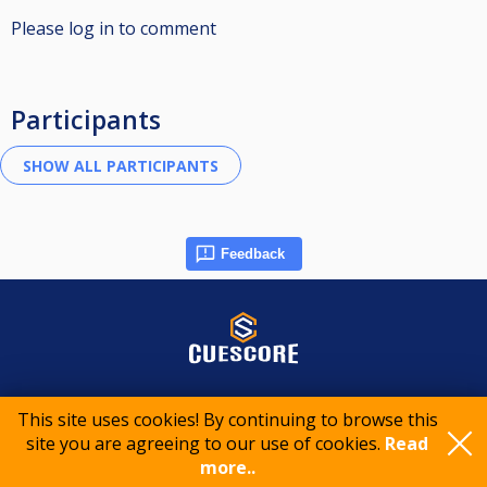
Please log in to comment
Participants
Feedback
© 2015-2026 CueScore International
This site uses cookies! By continuing to browse this
site you are agreeing to our use of cookies.
Read
Cookie policy
Privacy policy
Terms of service
more..