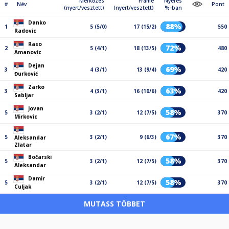
Mérkőzés
Frame
Nyerés
#
Név
Pont
(nyert/vesztett)
(nyert/vesztett)
%-ban
Danko
88%
1
5 (5/0)
17 (15/2)
550
Radovic
Raso
72%
2
5 (4/1)
18 (13/5)
480
Amanovic
Dejan
69%
3
4 (3/1)
13 (9/4)
420
Đurković
Zarko
63%
3
4 (3/1)
16 (10/6)
420
Sabljar
Jovan
58%
5
3 (2/1)
12 (7/5)
370
Mirkovic
67%
5
3 (2/1)
9 (6/3)
370
Aleksandar
Zlatar
Bočarski
58%
5
3 (2/1)
12 (7/5)
370
Aleksandar
Damir
58%
5
3 (2/1)
12 (7/5)
370
Culjak
MUTASS TÖBBET