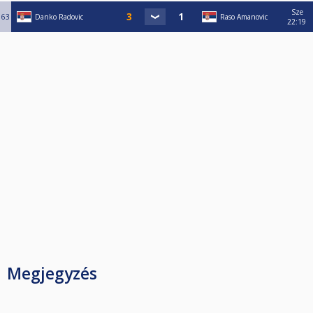
Sze
63
Danko Radovic
Raso Amanovic
22:19
Megjegyzés