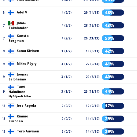
48%
Adel V
5
4 (2/2)
29 (14/15)
Jonaƨ
43%
7
4 (2/2)
28 (12/16)
Takolander
Konsta
50%
7
4 (2/2)
26 (13/13)
Bergman
42%
Samu Kivinen
9
3 (1/2)
19 (8/11)
41%
Mikko Pöyry
9
3 (1/2)
22 (9/13)
Joonas
40%
9
3 (1/2)
20 (8/12)
Saloheimo
Tomi
44%
9
3 (1/2)
25 (11/14)
Hakulinen
MyBiljardi & Bar
17%
Jere Repola
13
2 (0/2)
12 (2/10)
Kimmo
29%
13
2 (0/2)
14 (4/10)
Kuronen
29%
Tero Auvinen
13
2 (0/2)
14 (4/10)