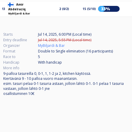
Amir
33%
13
2 (0/2)
15 (5/10)
Abdelraziq
MyBiljardi & Bar
Starts
Jul 14, 2025, 6:00 PM (Local time)
Entry deadline
Jul 14, 2025, 5:55 PM (Local time)
Organizer
MyBiljardi & Bar
Format
Double to Single elimination (16
participants
)
Race to
5
Handicap
With handicap
More info
9-palloa tasureilla 0, 0-1, 1, 1-2 ja 2, kitchen käytössä.
Kiertävänä 9 - 10 palloa vuoro maanantaisin.
esim. tasuri pelaa 0-1 tasuria astaan, jolloin lähtö 0-1. 0-1 pelaa 1 tasuria
vastaan, jolloin lähtö 0-1 jne
osallistuminen 10€