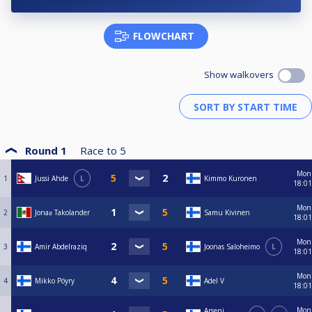
FLOWCHART
Show walkovers
Round 1
Race to
5
Mon
1
Jussi Ahde
L
Kimmo Kuronen
18:01
Mon
2
Jonaƨ Takolander
Samu Kivinen
18:01
Mon
3
Amir Abdelraziq
Joonas Saloheimo
L
18:01
Mon
4
Mikko Pöyry
Adel V
18:01
Mon
Arseni