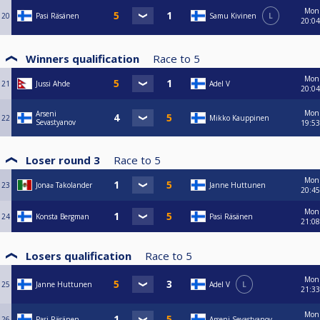
Mon
20
Pasi Räsänen
Samu Kivinen
L
20:04
Winners qualification
Race to
5
Mon
21
Jussi Ahde
Adel V
20:04
Mon
Arseni
22
Mikko Kauppinen
Sevastyanov
19:53
Loser round 3
Race to
5
Mon
23
Jonaƨ Takolander
Janne Huttunen
20:45
Mon
24
Konsta Bergman
Pasi Räsänen
21:08
Losers qualification
Race to
5
Mon
25
Janne Huttunen
Adel V
L
21:33
Mon
26
Pasi Räsänen
Arseni Sevastyanov