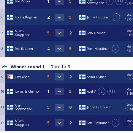
5
Jere Repola
L
R1
Sevastyanov
18:01
Mon
6
Konsta Bergman
Janne Huttunen
L
18:01
Mon
Mikko
7
Tero Auvinen
Kauppinen
18:01
Mon
8
Pasi Räsänen
Tomi Hakulinen
L
18:01
Winner round 1
Race to
5
Mon
9
Jussi Ahde
Samu Kivinen
18:57
Mon
10
Joonas Saloheimo
Adel V
L
R1
19:10
Mon
Arseni
11
Janne Huttunen
Sevastyanov
18:44
Mon
Mikko
12
Tomi Hakulinen
L
Kauppinen
18:57