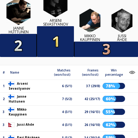
ARSENI
SEVASTYANOV
JANNE
HUTTUNEN
MIKKO
JUSSI
KAUPPINEN
AHDE
Matches
Frames
Win
#
Name
(won/lost)
(won/lost)
percentage
Arseni
78%
1
6 (5/1)
37 (29/8)
Sevastyanov
Janne
60%
2
7 (5/2)
42 (25/17)
Huttunen
Mikko
55%
3
4 (3/1)
29 (16/13)
Kauppinen
62%
Jussi Ahde
3
4 (3/1)
26 (16/10)
59%
Pasi Räsänen
5
5 (3/2)
34 (20/14)