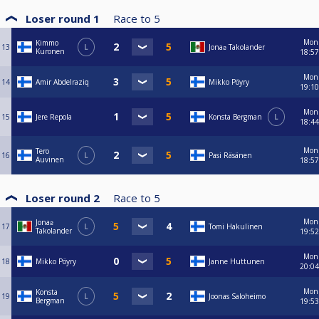
Loser round 1
Race to
5
Mon
Kimmo
13
L
Jonaƨ Takolander
Kuronen
18:57
Mon
14
Amir Abdelraziq
Mikko Pöyry
19:10
Mon
15
Jere Repola
Konsta Bergman
L
18:44
Mon
Tero
16
L
Pasi Räsänen
Auvinen
18:57
Loser round 2
Race to
5
Mon
Jonaƨ
17
L
Tomi Hakulinen
Takolander
19:52
Mon
18
Mikko Pöyry
Janne Huttunen
20:04
Mon
Konsta
19
L
Joonas Saloheimo
Bergman
19:53