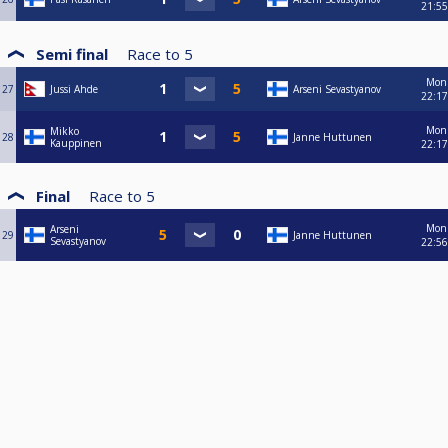
21:55
Semi final
Race to
5
Mon
27
Jussi Ahde
Arseni Sevastyanov
22:17
Mon
Mikko
28
Janne Huttunen
Kauppinen
22:17
Final
Race to
5
Mon
Arseni
29
Janne Huttunen
Sevastyanov
22:56