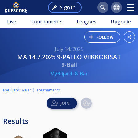
Sign in
Live
Tournaments
Leagues
Upgrade
FOLLOW
July 14, 2025
MA 14.7.2025 9-PALLO VIIKKOKISAT
9-Ball
MyBiljardi & Bar
MyBiljardi & Bar
Tournaments
Results