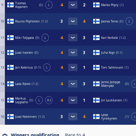
Tuomas
9
0
L
Marko Pöyry
1
Koponen
10
Rauno Pöyhönen
1-2
Joonas Tervo
0
L
11
Miki Tolppala
0
L
Kari Kerkelä
1-2
12
Jussi Iivonen
0
Juha Kojo
0-1
13
Jari Kalenius
0-1
L
Toni Salmivuori
1
Jarmo Jamppe
14
Lassi Rämö
1-2
0
L
Mäenpää
Markus
15
0
L
R2
Jiri Laukkanen
1
Leppiaho
Lasse
16
Jussi Nieminen
1-2
1
L
Tynkkynen
Winners qualification
Race to
4