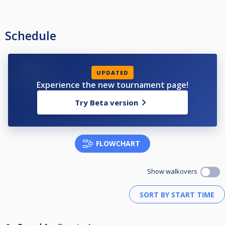
Kisojen maksimimäärä 32 pelaajaa. Kisat pelataan 32/16, 32/8 tai 16/4
kaaviolla.
Rankingpisteet jakautuvat seuraavasti voittajasta viimeiseen sijaan.
Schedule
16/4 kaaviolla:
1=13p.
2=11p.
3=9p.
UPDATED
5=7p.
Experience the new tournament page!
7=5p.
9=3p.
Try Beta version
13=1p.
32/8 kaaviolla:
1=15p.
2=13p.
FLOWCHART
3=11p.
5=9p.
9=7p.
Show walkovers
13=5p.
17=3p.
25=1p.
32/16 kaaviolla:
1=13p.
2=11p.