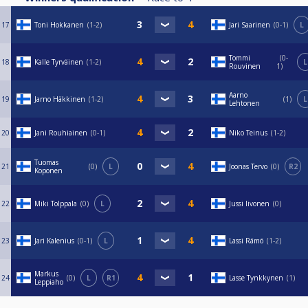
17
Toni Hokkanen
1-2
Jari Saarinen
0-1
L
Tommi
0-
18
Kalle Tyrväinen
1-2
L
Rouvinen
1
Aarno
19
Jarno Häkkinen
1-2
1
L
Lehtonen
20
Jani Rouhiainen
0-1
Niko Teinus
1-2
Tuomas
21
0
L
Joonas Tervo
0
R2
Koponen
22
Miki Tolppala
0
L
Jussi Iivonen
0
23
Jari Kalenius
0-1
L
Lassi Rämö
1-2
Markus
24
0
L
R1
Lasse Tynkkynen
1
Leppiaho