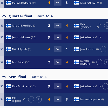
48
Markus Leppiaho
0
Lasse Koukku
0-1
Quarter final
Race to
4
Kalle
1-
49
Tarja (Inkku) Berg
2
L
Tyrväinen
2
50
Jarno Häkkinen
1-2
Jari Kalenius
0-1
51
Miki Tolppala
0
Jussi Iivonen
0
L
Markus
52
Lassi Rämö
1-2
0
L
R
Leppiaho
Semi final
Race to
4
53
Kalle Tyrväinen
1-2
Jari Kalenius
0-1
L
Miki
54
0
L
R1
Markus Leppiaho
0
Tolppala