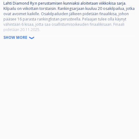
Lahti Diamond Ry:n perustamisen kunniaksi aloitetaan viikkokisa sarja.
Kilpailu on viikottain torstaisin. Rankingsarjaan kuuluu 20 osakilpailua, jotka
ovat avoimet kaikille. Osakilpailuiden jälkeen pidetään finaalikisa, johon
pääsee 16 parasta rankinglistan perusteella. Pelaajan tulee olla käynyt
vähintään 6 kisaa, jotta saa osallistumisoikeuden finaalikisaan. Finaali
pidetään 20.11.2025.
SHOW MORE
Pelimuotona on 9-pallo 4/5 voittoon osallistujamäärästä riippuen. Neljään
voittoon pelatessa tasoitukset 0-2 ja viiteen voittoon pelatessa 0-3.
Tasoitukset 0-1, 1-2 ja 2-3 noudattavat seuraavaa sääntöä:
Jos vastustajan tasoitusluokka on pienempi tai sama, niin oma tasoitus
isomman vaihtoehdon mukaan. Jos vastustajan tasoitusluokka on isompi,
niin oma tasoitus pienemmän vaihtoehdon mukaan.
Kilpailu on K-16!
Kisamaksu 15€ KÄTEISELLÄ, josta 1€ menee jackpottiin, 4€ finaalipottiin ja
10€ päivän palkintopottiin, joka jaetaan seuraavasti:
1. 50% 2. 25% 3-4. 12,5%
JACKPOT: Kaaviosta kolme ensimmäistä pelaajaa pääsee kokeilemaan
jackpottia. Aloitussääntönä on Matchroomin break box. Takuupottia ei ole.
Pienempi tasoitus aloittaa ensimmäisen erän jonka jälkeen
vuoroaloitukset. Käytössä EI ole break boxia tai kitcheniä. 9-pallo pisteelle.