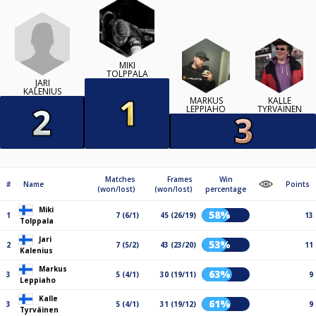
MIKI
TOLPPALA
JARI
KALENIUS
MARKUS
KALLE
LEPPIAHO
TYRVÄINEN
Matches
Frames
Win
#
Name
Points
(won/lost)
(won/lost)
percentage
Miki
58%
1
7 (6/1)
45 (26/19)
13
Tolppala
Jari
53%
2
7 (5/2)
43 (23/20)
11
Kalenius
Markus
63%
3
5 (4/1)
30 (19/11)
9
Leppiaho
Kalle
61%
3
5 (4/1)
31 (19/12)
9
Tyrväinen