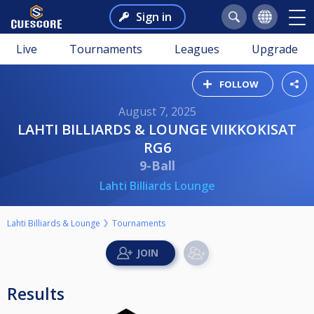
Sign in
Live
Tournaments
Leagues
Upgrade
FOLLOW
August 7, 2025
LAHTI BILLIARDS & LOUNGE VIIKKOKISAT
RG6
9-Ball
Lahti Billiards Lounge
Lahti Billiards & Lounge
Tournaments
Results