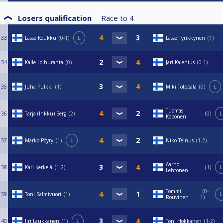
Losers qualification
Race to
4
33
Lasse Koukku
0-1
L
Lasse Tynkkynen
1
34
Kalle Loihuranta
0
Jari Kalenius
0-1
35
Juha Pulkki
1
Miki Tolppala
0
L
Tuomas
36
Tarja (Inkku) Berg
2
0
L
Koponen
37
Marko Pöyry
1
L
Niko Teinus
1-2
Aarno
38
Kari Kerkelä
1-2
1
L
Lehtonen
Tommi
0-
39
Toni Salmivuori
1
L
Rouvinen
1
40
Jiri Laukkanen
1
L
Toni Hokkanen
1-2