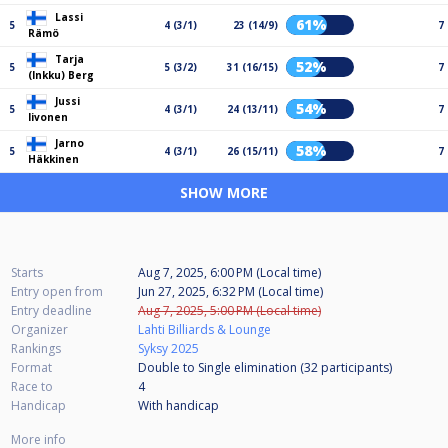
Lassi
61%
5
4 (3/1)
23 (14/9)
7
Rämö
Tarja
52%
5
5 (3/2)
31 (16/15)
7
(Inkku) Berg
Jussi
54%
5
4 (3/1)
24 (13/11)
7
Iivonen
Jarno
58%
5
4 (3/1)
26 (15/11)
7
Häkkinen
SHOW MORE
Starts
Aug 7, 2025, 6:00 PM (Local time)
Entry open from
Jun 27, 2025, 6:32 PM (Local time)
Entry deadline
Aug 7, 2025, 5:00 PM (Local time)
Organizer
Lahti Billiards & Lounge
Rankings
Syksy 2025
Format
Double to Single elimination (32
participants
)
Race to
4
Handicap
With handicap
More info