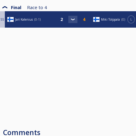
Final
Race to
4
55
Jari Kalenius
0-1
Miki Tolppala
0
L
Comments