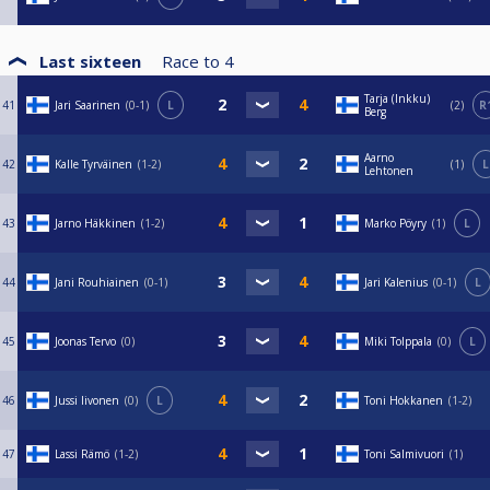
Last sixteen
Race to
4
Tarja (Inkku)
41
Jari Saarinen
0-1
L
2
R
Berg
Aarno
42
Kalle Tyrväinen
1-2
1
L
Lehtonen
43
Jarno Häkkinen
1-2
Marko Pöyry
1
L
44
Jani Rouhiainen
0-1
Jari Kalenius
0-1
L
45
Joonas Tervo
0
Miki Tolppala
0
L
46
Jussi Iivonen
0
L
Toni Hokkanen
1-2
47
Lassi Rämö
1-2
Toni Salmivuori
1