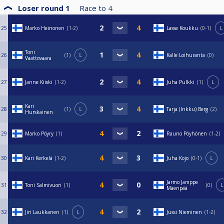
Loser round 1
Race to
4
25
Marko Heinonen
1-2
Lasse Koukku
0-1
L
Toni
26
1
L
Kalle Loihuranta
0
Vaattovaara
27
Janne Kiiski
1-2
Juha Pulkki
1
L
Kari
28
1
L
Tarja (Inkku) Berg
2
Hurskainen
29
Marko Pöyry
1
Rauno Pöyhönen
1-2
30
Kari Kerkelä
1-2
Juha Kojo
0-1
L
Jarmo Jamppe
31
Toni Salmivuori
1
0
L
Mäenpää
32
Jiri Laukkanen
1
L
Jussi Nieminen
1-2