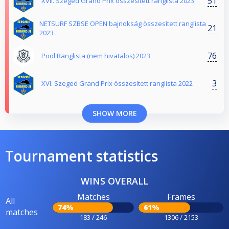
51
XVII. Szeged Grand Prix összesített ranglista 2023
NETSURF SZBSE OPEN bajnokság összesített ranglista
21
2023
76
Pool Ranglista (nem hivatalos) 2023
3
XVI. Szeged Grand Prix összesített ranglista 2022
SHOW MORE
Tournament statistics
WINS OVERALL
Matches
Frames
All
74%
61%
matches
183 / 246
1306 / 2153