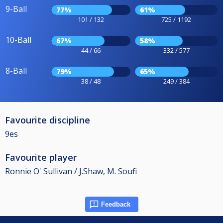
9-Ball
77%
61%
101 / 132
725 / 1192
10-Ball
67%
58%
44 / 66
332 / 577
8-Ball
79%
65%
38 / 48
249 / 384
Favourite discipline
9es
Favourite player
Ronnie O' Sullivan / J.Shaw, M. Soufi
Feedback