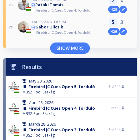
7
2
Pataki Tamás
vs
H2H
III. Firebird JC Cues Open 4. forduló
5
3
Apr 25, 2026, 1:07 PM
Gábor Ulicsik
vs
H2H
III. Firebird JC Cues Open 4. forduló
SHOW MORE
Results
May 30, 2026
III. Firebird JC Cues Open 5. forduló
3rd /
11
MBSZ Pool Szakág
April 25, 2026
III. Firebird JC Cues Open 4. forduló
3rd /
10
MBSZ Pool Szakág
March 28, 2026
III. Firebird JC Cues Open 3. forduló
3rd /
14
MBSZ Pool Szakág