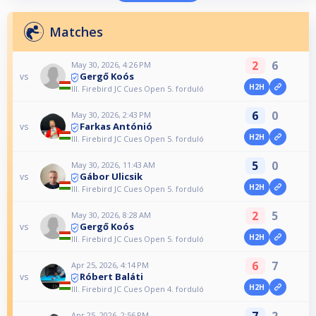
Matches
2
6
May 30, 2026, 4:26 PM
Gergő Koós
vs
H2H
III. Firebird JC Cues Open 5. forduló
6
0
May 30, 2026, 2:43 PM
Farkas Antónió
vs
H2H
III. Firebird JC Cues Open 5. forduló
5
0
May 30, 2026, 11:43 AM
Gábor Ulicsik
vs
H2H
III. Firebird JC Cues Open 5. forduló
2
5
May 30, 2026, 8:28 AM
Gergő Koós
vs
H2H
III. Firebird JC Cues Open 5. forduló
6
7
Apr 25, 2026, 4:14 PM
Róbert Baláti
vs
H2H
III. Firebird JC Cues Open 4. forduló
Apr 25, 2026, 2:56 PM