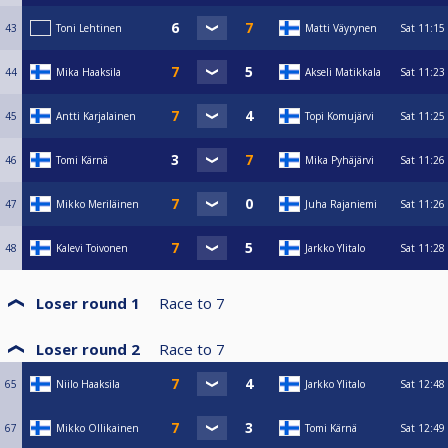
43
Toni Lehtinen
Matti Väyrynen
Sat
11:15
44
Mika Haaksila
Akseli Matikkala
Sat
11:23
45
Antti Karjalainen
Topi Komujärvi
Sat
11:25
46
Tomi Kärnä
Mika Pyhäjärvi
Sat
11:26
47
Mikko Meriläinen
Juha Rajaniemi
Sat
11:26
48
Kalevi Toivonen
Jarkko Ylitalo
Sat
11:28
Loser round 1
Race to
7
Loser round 2
Race to
7
65
Niilo Haaksila
Jarkko Ylitalo
Sat
12:48
67
Mikko Ollikainen
Tomi Kärnä
Sat
12:49