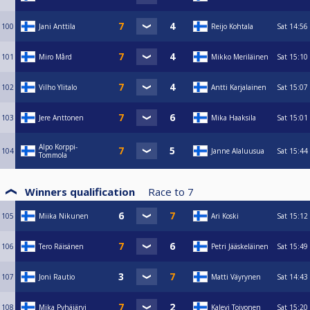
100
Jani Anttila
Reijo Kohtala
Sat
14:56
101
Miro Mård
Mikko Meriläinen
Sat
15:10
102
Vilho Ylitalo
Antti Karjalainen
Sat
15:07
103
Jere Anttonen
Mika Haaksila
Sat
15:01
Alpo Korppi-
104
Janne Alaluusua
Sat
15:44
Tommola
Winners qualification
Race to
7
105
Miika Nikunen
Ari Koski
Sat
15:12
106
Tero Räisänen
Petri Jääskeläinen
Sat
15:49
107
Joni Rautio
Matti Väyrynen
Sat
14:43
108
Mika Pyhäjärvi
Kalevi Toivonen
Sat
15:20