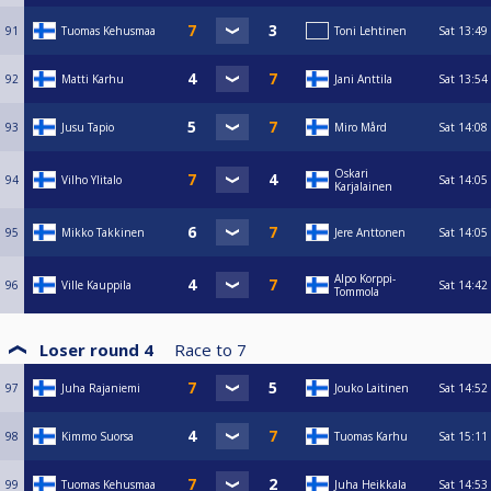
91
Tuomas Kehusmaa
Toni Lehtinen
Sat
13:49
92
Matti Karhu
Jani Anttila
Sat
13:54
93
Jusu Tapio
Miro Mård
Sat
14:08
Oskari
94
Vilho Ylitalo
Sat
14:05
Karjalainen
95
Mikko Takkinen
Jere Anttonen
Sat
14:05
Alpo Korppi-
96
Ville Kauppila
Sat
14:42
Tommola
Loser round 4
Race to
7
97
Juha Rajaniemi
Jouko Laitinen
Sat
14:52
98
Kimmo Suorsa
Tuomas Karhu
Sat
15:11
99
Tuomas Kehusmaa
Juha Heikkala
Sat
14:53