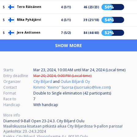
50%
Tero Räisänen
5
4 (3/1)
46 (23/23)
54%
Mika Pyhäjärvi
5
4 (3/1)
39 (21/18)
52%
Jere Anttonen
5
7 (5/2)
84 (44/40)
SHOW MORE
Starts
Mar 23, 2024, 10:00 AM
until
Mar 24, 2024 (Local time)
Entry deadline
Mar 20, 2024, 9:00 PM (Local time)
Organizer
City Biljard
and
Oulun Biljardi Oy
Contact
Kimmo "Keimo" Suorsa
(
suorsako@live.com
)
Format
Double to Single elimination (42
participants
)
Race to
7
Handicap
With handicap
More info
Diamond 9-Ball Open 23-24.3. City Biljard Oulu
Maaliskuussa kisataan pitkästä aikaa City Biljardissa 9-pallon parissa!
Ajankohta: 23.-24.3.2024
Paikka: City Biljard, Ylioppilaantie 4 c, 90130 Oulu