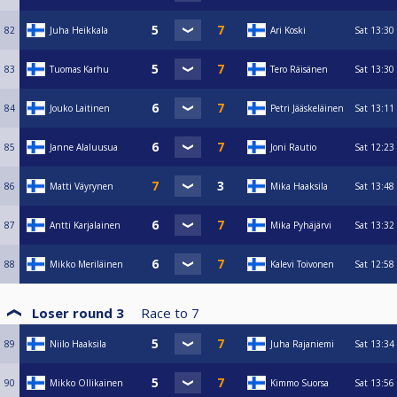
82
Juha Heikkala
Ari Koski
Sat
13:30
83
Tuomas Karhu
Tero Räisänen
Sat
13:30
84
Jouko Laitinen
Petri Jääskeläinen
Sat
13:11
85
Janne Alaluusua
Joni Rautio
Sat
12:23
86
Matti Väyrynen
Mika Haaksila
Sat
13:48
87
Antti Karjalainen
Mika Pyhäjärvi
Sat
13:32
88
Mikko Meriläinen
Kalevi Toivonen
Sat
12:58
Loser round 3
Race to
7
89
Niilo Haaksila
Juha Rajaniemi
Sat
13:34
90
Mikko Ollikainen
Kimmo Suorsa
Sat
13:56