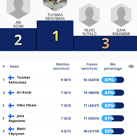
TUOMAS
KEHUSMAA
ARI
KOSKI
VILHO
JUHA
YLITALO
RAJANIEMI
Matches
Frames
Win
#
Name
(won/lost)
(won/lost)
percentage
Tuomas
67%
1
9 (8/1)
92 (62/30)
Kehusmaa
61%
Ari Koski
2
7 (6/1)
76 (46/30)
62%
Vilho Ylitalo
3
7 (5/2)
71 (44/27)
Juha
51%
3
7 (5/2)
71 (36/35)
Rajaniemi
Matti
53%
5
4 (3/1)
40 (21/19)
Väyrynen