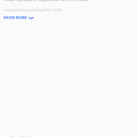
Lauantaina kisa starttaa klo 10:00!
8 cup pelataan sunnuntaina klo 12.00 alkaen.
SHOW MORE
Sali aukeaa puoli tuntia ennen pelien alkua
DIAMOND 9-BALL OPEN LA 23.3.
- Tuplaeliminaatio + 8-CUP
- 9-pallo, 7 voittoon
- Tasurit -1-4
- MAX 42 pelaajaa
- Pelin aloitus tasoituksista, pienempi tasoitus aloittaa
- Vuoro aloitukset boxista
- Pelipöytinä 13 kpl Diamond pöytiä
- Osallistumismaksu 30€, josta 100% pottiin
- Palkintojen jakautuminen täydellä kaaviolla: 1. 50% 2. 30% 3.-4. 10%
- Järjestäjä pidättää oikeuden tehdä muutoksia