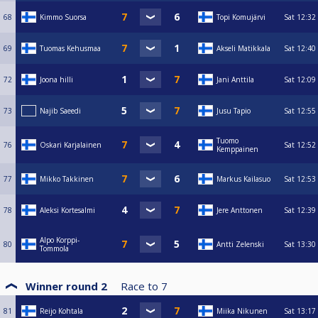
68
Kimmo Suorsa
Topi Komujärvi
Sat
12:32
69
Tuomas Kehusmaa
Akseli Matikkala
Sat
12:40
72
Joona hilli
Jani Anttila
Sat
12:09
73
Najib Saeedi
Jusu Tapio
Sat
12:55
Tuomo
76
Oskari Karjalainen
Sat
12:52
Kemppainen
77
Mikko Takkinen
Markus Kailasuo
Sat
12:53
78
Aleksi Kortesalmi
Jere Anttonen
Sat
12:39
Alpo Korppi-
80
Antti Zelenski
Sat
13:30
Tommola
Winner round 2
Race to
7
81
Reijo Kohtala
Miika Nikunen
Sat
13:17