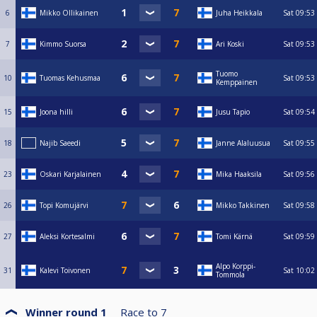
6
Mikko Ollikainen
Juha Heikkala
Sat
09:53
7
Kimmo Suorsa
Ari Koski
Sat
09:53
Tuomo
10
Tuomas Kehusmaa
Sat
09:53
Kemppainen
15
Joona hilli
Jusu Tapio
Sat
09:54
18
Najib Saeedi
Janne Alaluusua
Sat
09:55
23
Oskari Karjalainen
Mika Haaksila
Sat
09:56
26
Topi Komujärvi
Mikko Takkinen
Sat
09:58
27
Aleksi Kortesalmi
Tomi Kärnä
Sat
09:59
Alpo Korppi-
31
Kalevi Toivonen
Sat
10:02
Tommola
Winner round 1
Race to
7