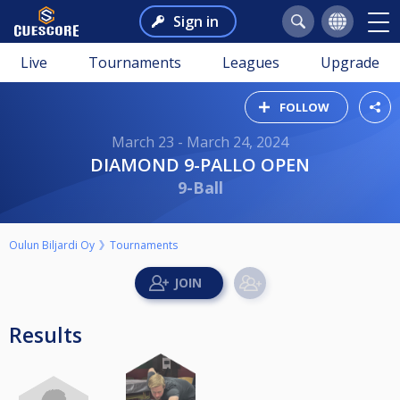
Sign in
Live
Tournaments
Leagues
Upgrade
FOLLOW
March 23 - March 24, 2024
DIAMOND 9-PALLO OPEN
9-Ball
Oulun Biljardi Oy
Tournaments
Results