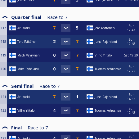
116
Jere Anttonen
Petri Jääskeläinen
Sat
18:01
Quarter final
Race to
7
Sun
117
Ari Koski
Jere Anttonen
12:47
Sun
118
Tero Räisänen
Juha Rajaniemi
12:48
119
Matti Väyrynen
Vilho Ylitalo
Sat
19:39
Sun
120
Mika Pyhäjärvi
Tuomas Kehusmaa
12:22
Semi final
Race to
7
Sun
121
Ari Koski
Juha Rajaniemi
14:33
Sun
122
Vilho Ylitalo
Tuomas Kehusmaa
12:48
Final
Race to
7
Sun
123
Ari Koski
Tuomas Kehusmaa