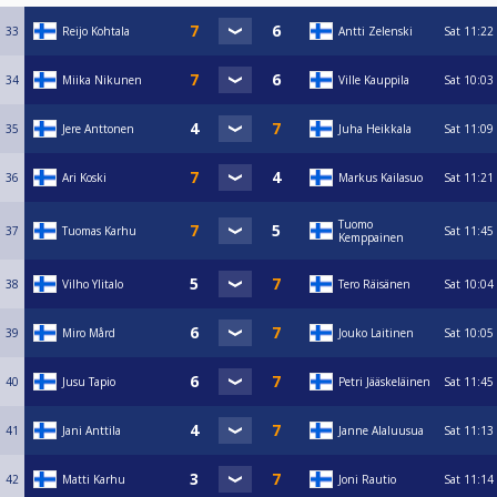
33
Reijo Kohtala
Antti Zelenski
Sat
11:22
34
Miika Nikunen
Ville Kauppila
Sat
10:03
35
Jere Anttonen
Juha Heikkala
Sat
11:09
36
Ari Koski
Markus Kailasuo
Sat
11:21
Tuomo
37
Tuomas Karhu
Sat
11:45
Kemppainen
38
Vilho Ylitalo
Tero Räisänen
Sat
10:04
39
Miro Mård
Jouko Laitinen
Sat
10:05
40
Jusu Tapio
Petri Jääskeläinen
Sat
11:45
41
Jani Anttila
Janne Alaluusua
Sat
11:13
42
Matti Karhu
Joni Rautio
Sat
11:14