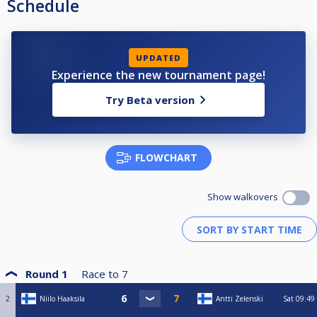
Schedule
UPDATED
Experience the new tournament page!
Try Beta version
FLOWCHART
Show walkovers
Round 1
Race to
7
2
Niilo Haaksila
Antti Zelenski
Sat
09:49