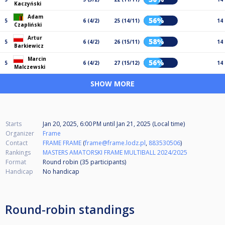
Kaczyński
Adam
56%
5
6 (4/2)
25 (14/11)
14
Czapliński
Artur
58%
5
6 (4/2)
26 (15/11)
14
Barkiewicz
Marcin
56%
5
6 (4/2)
27 (15/12)
14
Malczewski
SHOW MORE
Starts
Jan 20, 2025, 6:00 PM
until
Jan 21, 2025 (Local time)
Organizer
Frame
Contact
FRAME FRAME
(
frame@frame.lodz.pl
,
883530506
)
Rankings
MASTERS AMATORSKI FRAME MULTIBALL 2024/2025
Format
Round robin (35
participants
)
Handicap
No handicap
Round-robin standings