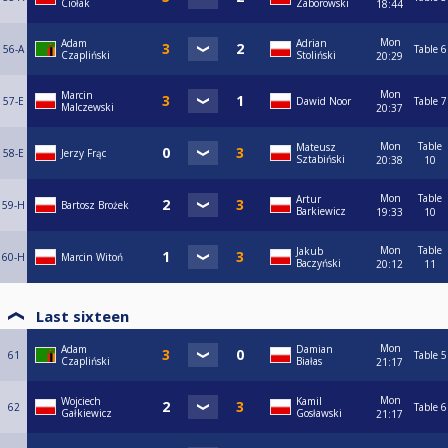
Ciołak
Zaborowski
18:44
Mon
Adam
Adrian
56-A
Table 6
Czapliński
Stoliński
20:29
Mon
Marcin
57-E
Dawid Noor
Table 7
Malczewski
20:37
Mon
Table
Mateusz
58-E
Jerzy Frąc
Sztabiński
20:38
10
Mon
Table
Artur
59-H
Bartosz Brożek
Barkiewicz
19:33
10
Mon
Table
Jakub
60-H
Marcin Witoń
Baczyński
20:12
11
Last sixteen
Mon
Adam
Damian
61
Table 5
Czapliński
Białas
21:17
Mon
Wojciech
Kamil
62
Table 6
Gałkiewicz
Gosławski
21:17