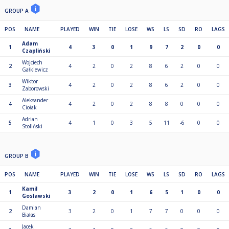
GROUP A
POS
NAME
PLAYED
WIN
TIE
LOSE
WS
LS
SD
RO
LAGS
Adam
1
4
3
0
1
9
7
2
0
0
Czapliński
Wojciech
2
4
2
0
2
8
6
2
0
0
Gałkiewicz
Wiktor
3
4
2
0
2
8
6
2
0
0
Zaborowski
Aleksander
4
4
2
0
2
8
8
0
0
0
Ciołak
Adrian
5
4
1
0
3
5
11
-6
0
0
Stoliński
GROUP B
POS
NAME
PLAYED
WIN
TIE
LOSE
WS
LS
SD
RO
LAGS
Kamil
1
3
2
0
1
6
5
1
0
0
Gosławski
Damian
2
3
2
0
1
7
7
0
0
0
Białas
Jacek