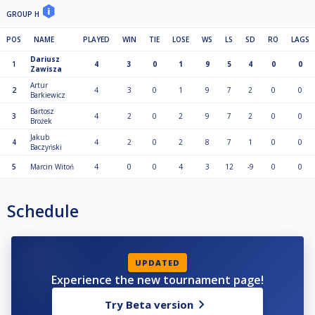
GROUP H
POS
NAME
PLAYED
WIN
TIE
LOSE
WS
LS
SD
RO
LAGS
Dariusz
1
4
3
0
1
9
5
4
0
0
Zawisza
Artur
2
4
3
0
1
9
7
2
0
0
Barkiewicz
Bartosz
3
4
2
0
2
9
7
2
0
0
Brożek
Jakub
4
4
2
0
2
8
7
1
0
0
Baczyński
5
Marcin Witoń
4
0
0
4
3
12
-9
0
0
Schedule
UPDATED
Experience the new tournament page!
Try Beta version