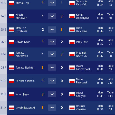
Mon
Table
Sławomir
23-D
Michał Frąc
Kaczyński
18:34
12
Mon
Table
Hrach
Kamil
24-D
Minasyan
Wszędybył
18:34
10
Mon
Table
Mateusz
Jarek
25-E
Sztabiński
Bielewski
18:44
02
Mon
Table
26-E
Dawid Noor
Jerzy Frąc
18:32
01
Mon
Table
Tomasz
Przemek
27-F
Kosnowicz
NOWICKI
18:47
08
Mon
Table
Paweł
28-F
Tomasz Rychter
Gronczewski
18:47
03
Mon
Table
Maciej
29-G
Bartosz Glonek
Pawłowski
18:45
010
Mon
Table
Paweł
30-G
Kamil Jagas
Szerypo
18:45
013
Mon
Table
Dariusz
31-H
Jakub Baczyński
Zawisza
18:37
14