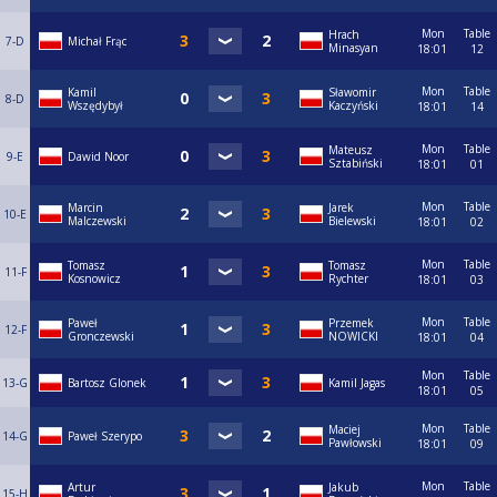
Mon
Table
Hrach
7-D
Michał Frąc
Minasyan
18:01
12
Mon
Table
Kamil
Sławomir
8-D
Wszędybył
Kaczyński
18:01
14
Mon
Table
Mateusz
9-E
Dawid Noor
Sztabiński
18:01
01
Mon
Table
Marcin
Jarek
10-E
Malczewski
Bielewski
18:01
02
Mon
Table
Tomasz
Tomasz
11-F
Kosnowicz
Rychter
18:01
03
Mon
Table
Paweł
Przemek
12-F
Gronczewski
NOWICKI
18:01
04
Mon
Table
13-G
Bartosz Glonek
Kamil Jagas
18:01
05
Mon
Table
Maciej
14-G
Paweł Szerypo
Pawłowski
18:01
09
Mon
Table
Artur
Jakub
15-H