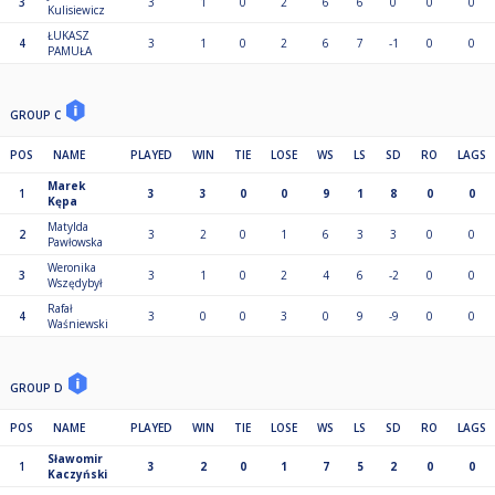
3
3
1
0
2
6
6
0
0
0
Kulisiewicz
ŁUKASZ
4
3
1
0
2
6
7
-1
0
0
PAMUŁA
GROUP C
POS
NAME
PLAYED
WIN
TIE
LOSE
WS
LS
SD
RO
LAGS
Marek
1
3
3
0
0
9
1
8
0
0
Kępa
Matylda
2
3
2
0
1
6
3
3
0
0
Pawłowska
Weronika
3
3
1
0
2
4
6
-2
0
0
Wszędybył
Rafał
4
3
0
0
3
0
9
-9
0
0
Waśniewski
GROUP D
POS
NAME
PLAYED
WIN
TIE
LOSE
WS
LS
SD
RO
LAGS
Sławomir
1
3
2
0
1
7
5
2
0
0
Kaczyński