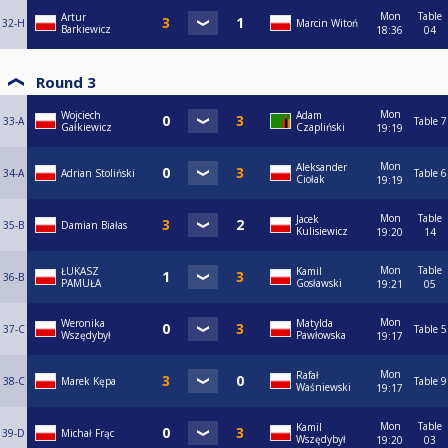
Mon
Table
Artur
32-H
Marcin Witoń
Barkiewicz
18:36
04
Round 3
Mon
Wojciech
Adam
33-A
Table 7
Gałkiewicz
Czapliński
19:19
Mon
Aleksander
34-A
Adrian Stoliński
Table 6
Ciołak
19:19
Mon
Table
Jacek
35-B
Damian Białas
Kulisiewicz
19:20
14
Mon
Table
ŁUKASZ
Kamil
36-B
PAMUŁA
Gosławski
19:21
05
Mon
Weronika
Matylda
37-C
Table 5
Wszędybył
Pawłowska
19:17
Mon
Rafał
38-C
Marek Kępa
Table 9
Waśniewski
19:17
Mon
Table
Kamil
39-D
Michał Frąc
Wszędybył
19:20
03