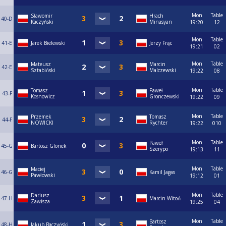
Mon
Table
Sławomir
Hrach
40-D
Kaczyński
Minasyan
19:20
12
Mon
Table
41-E
Jarek Bielewski
Jerzy Frąc
19:21
02
Mon
Table
Mateusz
Marcin
42-E
Sztabiński
Malczewski
19:22
08
Mon
Table
Tomasz
Paweł
43-F
Kosnowicz
Gronczewski
19:22
09
Mon
Table
Przemek
Tomasz
44-F
NOWICKI
Rychter
19:22
010
Mon
Table
Paweł
45-G
Bartosz Glonek
Szerypo
19:13
11
Mon
Table
Maciej
46-G
Kamil Jagas
Pawłowski
19:12
01
Mon
Table
Dariusz
47-H
Marcin Witoń
Zawisza
19:25
04
Mon
Table
Bartosz
48-H
Jakub Baczyński