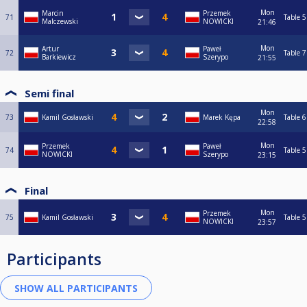
Mon
Marcin
Przemek
71
Table 5
Malczewski
NOWICKI
21:46
Mon
Artur
Paweł
72
Table 7
Barkiewicz
Szerypo
21:55
Semi final
Mon
73
Kamil Gosławski
Marek Kępa
Table 6
22:58
Mon
Przemek
Paweł
74
Table 5
NOWICKI
Szerypo
23:15
Final
Mon
Przemek
75
Kamil Gosławski
Table 5
NOWICKI
23:57
Participants