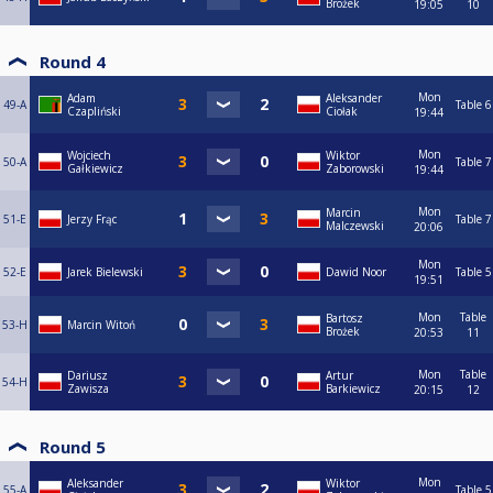
Brożek
19:05
10
Round 4
Mon
Adam
Aleksander
49-A
Table 6
Czapliński
Ciołak
19:44
Mon
Wojciech
Wiktor
50-A
Table 7
Gałkiewicz
Zaborowski
19:44
Mon
Marcin
51-E
Jerzy Frąc
Table 7
Malczewski
20:06
Mon
52-E
Jarek Bielewski
Dawid Noor
Table 5
19:51
Mon
Table
Bartosz
53-H
Marcin Witoń
Brożek
20:53
11
Mon
Table
Dariusz
Artur
54-H
Zawisza
Barkiewicz
20:15
12
Round 5
Mon
Aleksander
Wiktor
55-A
Table 5