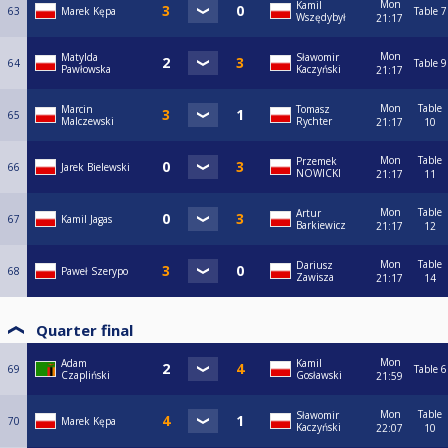
Mon
Kamil
63
Marek Kępa
Table 7
Wszędybył
21:17
Mon
Matylda
Sławomir
64
Table 9
Pawłowska
Kaczyński
21:17
Mon
Table
Marcin
Tomasz
65
Malczewski
Rychter
21:17
10
Mon
Table
Przemek
66
Jarek Bielewski
NOWICKI
21:17
11
Mon
Table
Artur
67
Kamil Jagas
Barkiewicz
21:17
12
Mon
Table
Dariusz
68
Paweł Szerypo
Zawisza
21:17
14
Quarter final
Mon
Adam
Kamil
69
Table 6
Czapliński
Gosławski
21:59
Mon
Table
Sławomir
70
Marek Kępa
Kaczyński
22:07
10