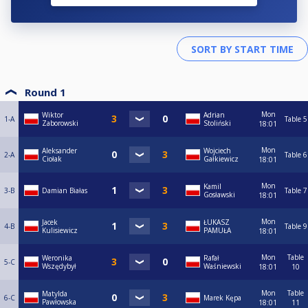
Round 1
Mon
Wiktor
Adrian
1-A
Table 5
Zaborowski
Stoliński
18:01
Mon
Aleksander
Wojciech
2-A
Table 6
Ciołak
Gałkiewicz
18:01
Mon
Kamil
3-B
Damian Białas
Table 7
Gosławski
18:01
Mon
Jacek
ŁUKASZ
4-B
Table 9
Kulisiewicz
PAMUŁA
18:01
Mon
Table
Weronika
Rafał
5-C
Wszędybył
Waśniewski
18:01
10
Mon
Table
Matylda
6-C
Marek Kępa
Pawłowska
18:01
11