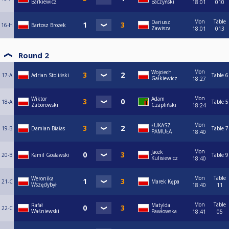
Barkiewicz
Baczyński
18:01
010
Mon
Table
Dariusz
16-H
Bartosz Brożek
Zawisza
18:01
013
Round 2
Mon
Wojciech
17-A
Adrian Stoliński
Table 6
Gałkiewicz
18:27
Mon
Wiktor
Adam
18-A
Table 5
Zaborowski
Czapliński
18:24
Mon
ŁUKASZ
19-B
Damian Białas
Table 7
PAMUŁA
18:40
Mon
Jacek
20-B
Kamil Gosławski
Table 9
Kulisiewicz
18:40
Mon
Table
Weronika
21-C
Marek Kępa
Wszędybył
18:40
11
Mon
Table
Rafał
Matylda
22-C
Waśniewski
Pawłowska
18:41
05