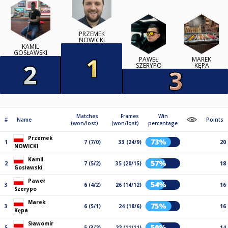
PRZEMEK
NOWICKI
KAMIL
GOSŁAWSKI
PAWEŁ
MAREK
SZERYPO
KĘPA
Matches
Frames
Win
#
Name
Points
(won/lost)
(won/lost)
percentage
Przemek
73%
1
7 (7/0)
33 (24/9)
20
NOWICKI
Kamil
57%
2
7 (5/2)
35 (20/15)
18
Gosławski
Paweł
54%
3
6 (4/2)
26 (14/12)
16
Szerypo
Marek
75%
3
6 (5/1)
24 (18/6)
16
Kępa
Sławomir
50%
5
5 (3/2)
22 (11/11)
14