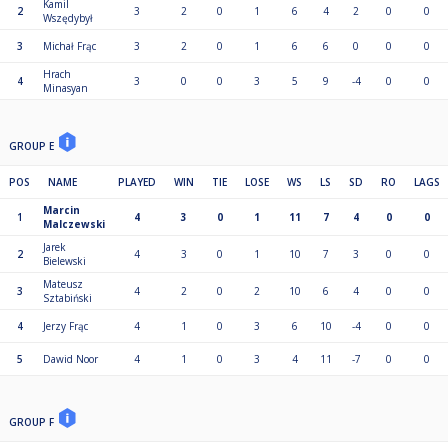
Kamil
2
3
2
0
1
6
4
2
0
0
Wszędybył
3
Michał Frąc
3
2
0
1
6
6
0
0
0
Hrach
4
3
0
0
3
5
9
-4
0
0
Minasyan
GROUP E
POS
NAME
PLAYED
WIN
TIE
LOSE
WS
LS
SD
RO
LAGS
Marcin
1
4
3
0
1
11
7
4
0
0
Malczewski
Jarek
2
4
3
0
1
10
7
3
0
0
Bielewski
Mateusz
3
4
2
0
2
10
6
4
0
0
Sztabiński
4
Jerzy Frąc
4
1
0
3
6
10
-4
0
0
5
Dawid Noor
4
1
0
3
4
11
-7
0
0
GROUP F