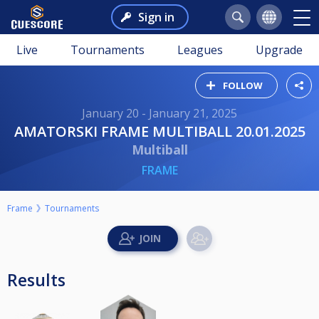
Sign in
Live
Tournaments
Leagues
Upgrade
FOLLOW
January 20 - January 21, 2025
AMATORSKI FRAME MULTIBALL 20.01.2025
Multiball
FRAME
Frame
Tournaments
Results