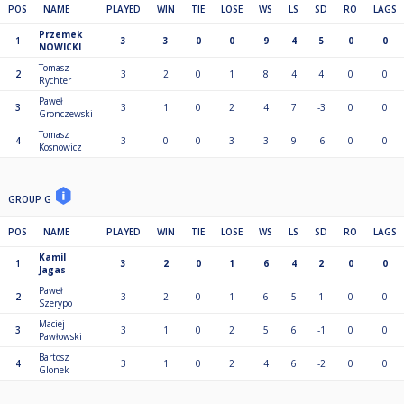
POS
NAME
PLAYED
WIN
TIE
LOSE
WS
LS
SD
RO
LAGS
Przemek
1
3
3
0
0
9
4
5
0
0
NOWICKI
Tomasz
2
3
2
0
1
8
4
4
0
0
Rychter
Paweł
3
3
1
0
2
4
7
-3
0
0
Gronczewski
Tomasz
4
3
0
0
3
3
9
-6
0
0
Kosnowicz
GROUP G
POS
NAME
PLAYED
WIN
TIE
LOSE
WS
LS
SD
RO
LAGS
Kamil
1
3
2
0
1
6
4
2
0
0
Jagas
Paweł
2
3
2
0
1
6
5
1
0
0
Szerypo
Maciej
3
3
1
0
2
5
6
-1
0
0
Pawłowski
Bartosz
4
3
1
0
2
4
6
-2
0
0
Glonek