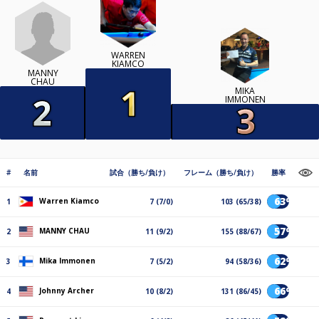
WARREN
KIAMCO
MANNY
CHAU
MIKA
IMMONEN
#
名前
試合（勝ち/負け）
フレーム（勝ち/負け）
勝率
63%
Warren Kiamco
1
7 (7/0)
103 (65/38)
57%
MANNY CHAU
2
11 (9/2)
155 (88/67)
62%
Mika Immonen
3
7 (5/2)
94 (58/36)
66%
Johnny Archer
4
10 (8/2)
131 (86/45)