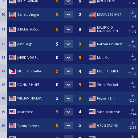
7
KELLY FARRAR
JARED PITTS
11:45
土
10
Garrett Vaughan
MARIA BECKNER
11:46
土
MAURICIO
11
JEREMY SOSSEI
MARLINGTON
11:46
土
12
Jason Trigo
Nathan Childress
11:46
土
13
JARED VOGEL
Matt Krah
11:46
土
14
MHET VERGARA
MIKE TOLMICH
11:46
土
15
DONNIE HUET
Shane Wolford
11:46
土
18
WILLIAM TREMPE
Reymart Lim
12:34
土
19
Kevin West
Suad Kantarevic
12:44
土
20
Tommy Tokoph
GREG SABINS
12:53
土