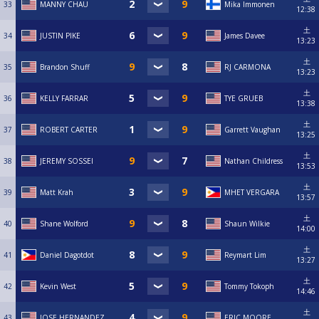
33
MANNY CHAU
Mika Immonen
12:38
土
34
JUSTIN PIKE
James Davee
13:23
土
35
Brandon Shuff
RJ CARMONA
13:23
土
36
KELLY FARRAR
TYE GRUEB
13:38
土
37
ROBERT CARTER
Garrett Vaughan
13:25
土
38
JEREMY SOSSEI
Nathan Childress
13:53
土
39
Matt Krah
MHET VERGARA
13:57
土
40
Shane Wolford
Shaun Wilkie
14:00
土
41
Daniel Dagotdot
Reymart Lim
13:27
土
42
Kevin West
Tommy Tokoph
14:46
土
43
JOSE HERNANDEZ
ERIC MOORE