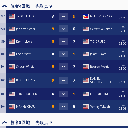
敗者4回戦
先取点
9
土
97
TROY MILLER
MHET VERGARA
20:20
土
98
Johnny Archer
Garrett Vaughan
19:48
土
99
Kevin Myers
TYE GRUEB
21:00
土
100
Kevin West
James Davee
21:00
土
101
Shaun Wilkie
Rodney Morris
21:00
土
DANIEL
102
BENJIE ESTOR
SARDONCILLO
20:30
土
103
TOM CZAPLICKI
ERIC MOORE
21:00
土
104
MANNY CHAU
Tommy Tokoph
21:05
勝者3回戦
先取点
9