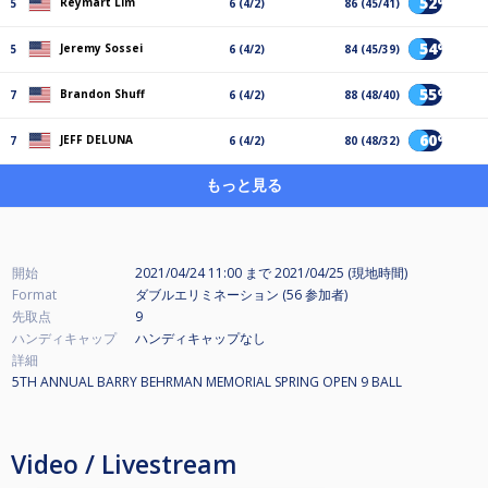
52%
Reymart Lim
5
6 (4/2)
86 (45/41)
54%
Jeremy Sossei
5
6 (4/2)
84 (45/39)
55%
Brandon Shuff
7
6 (4/2)
88 (48/40)
60%
JEFF DELUNA
7
6 (4/2)
80 (48/32)
もっと見る
開始
2021/04/24 11:00
まで
2021/04/25 (現地時間)
Format
ダブルエリミネーション (56
参加者
)
先取点
9
ハンディキャップ
ハンディキャップなし
詳細
5TH ANNUAL BARRY BEHRMAN MEMORIAL SPRING OPEN 9 BALL
Video / Livestream