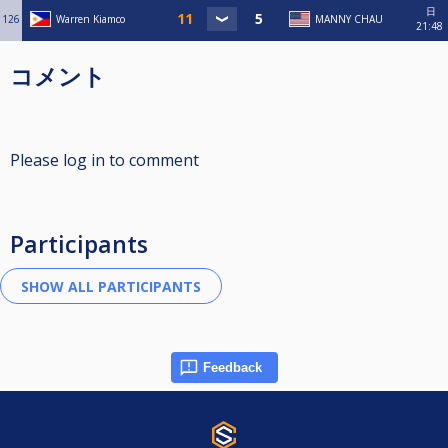
日
126
Warren Kiamco
MANNY CHAU
21:48
コメント
Please log in to comment
Participants
Feedback