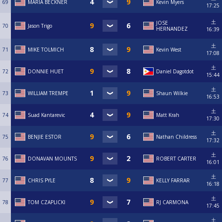
69
MARIA BECKNER
Kevin Myers
17:25
土
JOSE
70
Jason Trigo
HERNANDEZ
16:39
土
71
MIKE TOLMICH
Kevin West
17:08
土
72
DONNIE HUET
Daniel Dagotdot
15:44
土
73
WILLIAM TREMPE
Shaun Wilkie
16:53
土
74
Suad Kantarevic
Matt Krah
17:30
土
75
BENJIE ESTOR
Nathan Childress
17:32
土
76
DONAVAN MOUNTS
ROBERT CARTER
16:01
土
77
CHRIS PYLE
KELLY FARRAR
16:18
土
78
TOM CZAPLICKI
RJ CARMONA
17:45
土