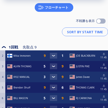
フローチャート
不戦勝を表示
1回戦
先取点
9
土
2
Mika Immonen
JOE BLACKBURN
11:45
土
3
ALVIN THOMAS
JUSTIN PIKE
11:45
土
4
KYLE MANUAL
James Davee
11:45
土
5
Brandon Shuff
THOMAS CLARK
11:45
土
6
BILL MASON
RJ CARMONA
11:45
土