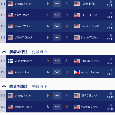
日
113
Johnny Archer
JIMMY BIRD
12:11
日
114
James Davee
JEFF DELUNA
12:11
日
115
Shaun Wilkie
Brandon Shuff
12:11
日
116
MANNY CHAU
Shane Wolford
12:11
勝者4回戦
先取点
9
日
117
Mika Immonen
JEREMY SOSSEI
13:01
日
118
Reymart Lim
Warren Kiamco
13:01
敗者7回戦
先取点
9
日
119
Johnny Archer
JEFF DELUNA
13:15
日
120
Brandon Shuff
MANNY CHAU
13:16