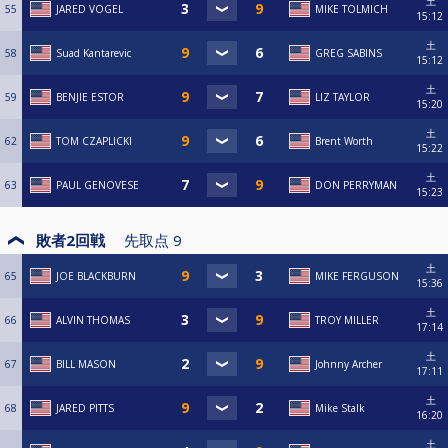
土
55
JARED VOGEL
MIKE TOLMICH
15:12
土
58
Suad Kantarevic
GREG SABINS
15:12
土
59
BENJIE ESTOR
LIZ TAYLOR
15:20
土
62
TOM CZAPLICKI
Brent Worth
15:22
土
63
PAUL GENOVESE
DON PERRYMAN
15:23
敗者2回戦
先取点
9
土
65
JOE BLACKBURN
MIKE FERGUSON
15:36
土
66
ALVIN THOMAS
TROY MILLER
17:14
土
67
BILL MASON
Johnny Archer
17:11
土
68
JARED PITTS
Mike Stalk
16:20
土