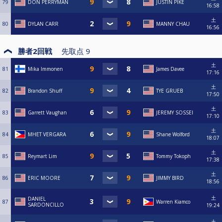
79
DON PERRYMAN
JUSTIN PIKE
16:58
土
80
DYLAN CARR
MANNY CHAU
16:56
勝者2回戦
先取点
9
土
81
Mika Immonen
James Davee
17:16
土
82
Brandon Shuff
TYE GRUEB
17:50
土
83
Garrett Vaughan
JEREMY SOSSEI
17:10
土
84
MHET VERGARA
Shane Wolford
18:07
土
85
Reymart Lim
Tommy Tokoph
17:38
土
86
ERIC MOORE
JIMMY BIRD
18:56
土
DANIEL
87
Warren Kiamco
SARDONCILLO
19:24
土