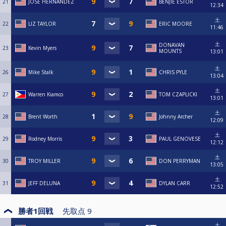
21
JOSE HERNANDEZ
BENJIE ESTOR
12:34
土
22
LIZ TAYLOR
ERIC MOORE
11:46
土
DONAVAN
23
Kevin Myers
MOUNTS
13:01
土
26
Mike Stalk
CHRIS PYLE
13:04
土
27
Warren Kiamco
TOM CZAPLICKI
13:01
土
28
Brent Worth
Johnny Archer
12:09
土
29
Rodney Morris
PAUL GENOVESE
12:12
土
30
TROY MILLER
DON PERRYMAN
13:05
土
31
JEFF DELUNA
DYLAN CARR
12:52
勝者1回戦
先取点
9
土