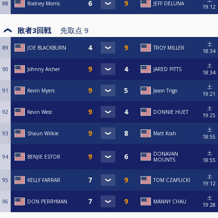
88
Rodney Morris
JEFF DELUNA
19:12
敗者3回戦
先取点
9
土
89
JOE BLACKBURN
TROY MILLER
18:34
土
90
Johnny Archer
JARED PITTS
18:34
土
91
Kevin Myers
Jason Trigo
19:21
土
92
Kevin West
DONNIE HUET
19:25
土
93
Shaun Wilkie
Matt Krah
18:55
土
DONAVAN
94
BENJIE ESTOR
MOUNTS
18:55
土
95
KELLY FARRAR
TOM CZAPLICKI
19:12
土
96
DON PERRYMAN
MANNY CHAU
19:28