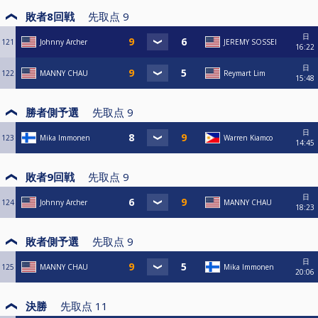
敗者8回戦
先取点
9
日
121
Johnny Archer
JEREMY SOSSEI
16:22
日
122
MANNY CHAU
Reymart Lim
15:48
勝者側予選
先取点
9
日
123
Mika Immonen
Warren Kiamco
14:45
敗者9回戦
先取点
9
日
124
Johnny Archer
MANNY CHAU
18:23
敗者側予選
先取点
9
日
125
MANNY CHAU
Mika Immonen
20:06
決勝
先取点
11