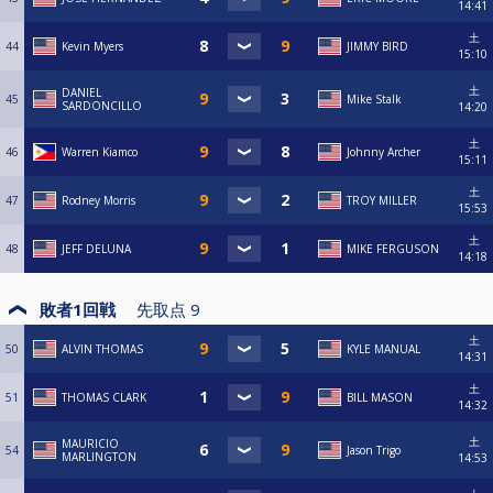
14:41
土
44
Kevin Myers
JIMMY BIRD
15:10
土
DANIEL
45
Mike Stalk
SARDONCILLO
14:20
土
46
Warren Kiamco
Johnny Archer
15:11
土
47
Rodney Morris
TROY MILLER
15:53
土
48
JEFF DELUNA
MIKE FERGUSON
14:18
敗者1回戦
先取点
9
土
50
ALVIN THOMAS
KYLE MANUAL
14:31
土
51
THOMAS CLARK
BILL MASON
14:32
土
MAURICIO
54
Jason Trigo
MARLINGTON
14:53