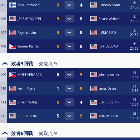
土
105
Mika Immonen
Brandon Shuff
20:32
土
106
JEREMY SOSSEI
Shane Wolford
20:32
土
107
Reymart Lim
JIMMY BIRD
20:32
土
108
Warren Kiamco
JEFF DELUNA
20:32
敗者5回戦
先取点
9
日
109
MHET VERGARA
Johnny Archer
10:31
日
110
Kevin Myers
James Davee
10:31
日
111
Shaun Wilkie
BENJIE ESTOR
10:31
日
112
ERIC MOORE
MANNY CHAU
10:31
敗者6回戦
先取点
9