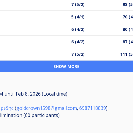
7 (5/2)
98 (5
5 (4/1)
70 (4
6 (4/2)
80 (4
6 (4/2)
87 (4
7 (5/2)
111 (5
SHOW MORE
PM
until
Feb 8, 2026 (Local time)
οριδης
(
goldcrown1598@gmail.com
,
6987118839
)
limination (60
participants
)