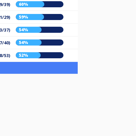
60%
9/39)
59%
1/29)
54%
3/37)
54%
7/40)
52%
8/53)