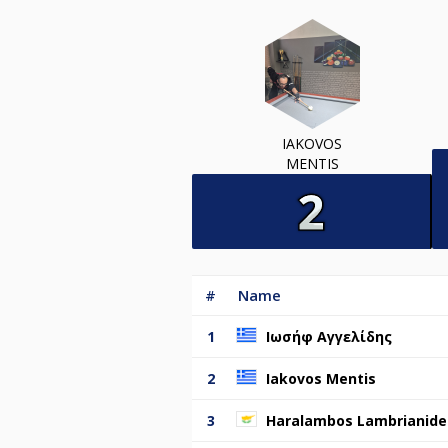
IAKOVOS
MENTIS
#
Name
1
Ιωσήφ Αγγελίδης
2
Iakovos Mentis
3
Haralambos Lambrianide