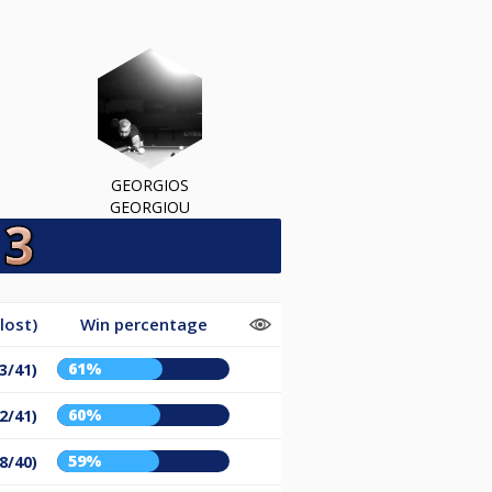
GEORGIOS
GEORGIOU
lost)
Win percentage
61%
3/41)
60%
2/41)
59%
8/40)