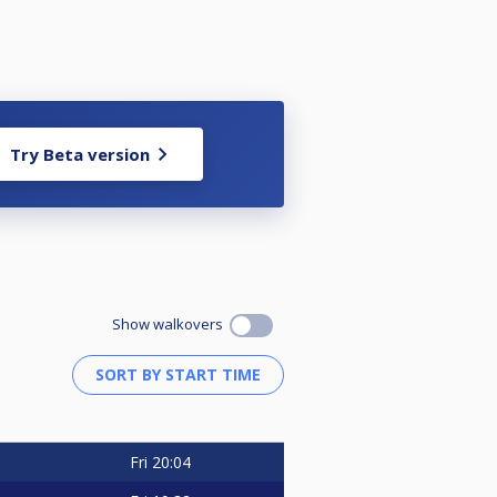
Try Beta version
Show walkovers
φορίες
Fri
20:04