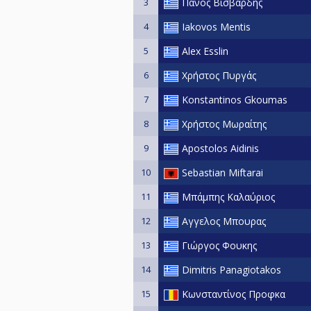
3
Πάνος Βισβάρδης
4
Iakovos Mentis
5
Alex Esslin
6
Χρήστος Πυργάς
7
Konstantinos Gkoumas
8
Χρήστος Μωραίτης
9
Apostolos Aidinis
10
Sebastian Miftarai
11
Μπάμπης Καλαύριος
12
Αγγελος Μπουρας
13
Γιώργος Φουκης
14
Dimitris Panagiotakos
15
Κωνσταντίνος Προφκα