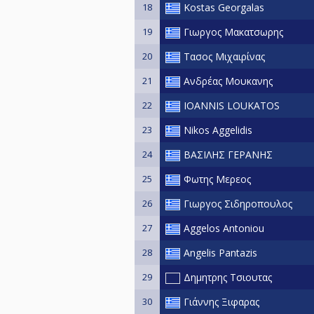
18
Kostas Georgalas
19
Γιωργος Μακατσωρης
20
Τασος Μιχαιρίνας
21
Ανδρέας Μουκανης
22
IOANNIS LOUKATOS
23
Nikos Aggelidis
24
ΒΑΣΙΛΗΣ ΓΕΡΑΝΗΣ
25
Φωτης Μερεος
26
Γιωργος Σιδηροπουλος
27
Aggelos Antoniou
28
Angelis Pantazis
29
Δημητρης Τσιουτας
30
Γιάννης Ξιφαρας