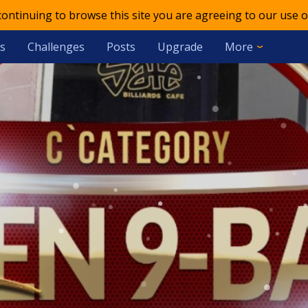
 continuing to browse this site you are agreeing to our use o
s
Challenges
Posts
Upgrade
More