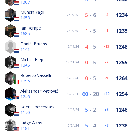
1307
Muhsin Yagli
5
-
6
1234
-4
2/14/25
1453
Jan Rempe
1
-
5
1235
-1
2/14/25
1685
Daniël Bruens
4
-
5
1248
-13
12/19/24
1141
Michiel Hiep
0
-
5
1255
-7
12/11/24
1345
Roberto Vasselli
0
-
5
1264
-9
12/5/24
1295
Aleksandar Petrović
60
-
20
1254
10
12/5/24
1246
Koen Hoevenaars
5
-
2
1246
8
11/12/24
1170
Judge Akins
5
-
4
1238
8
10/24/24
1181