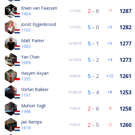
Erwin van Faassen
2
-
6
1287
-7
1/17/24
1404
Joost Eijgenbrood
5
-
0
1282
5
1/17/24
1103
Matt Parker
5
-
1
1277
5
12/18/23
1083
Yan Chan
5
-
2
1273
4
12/14/23
1009
Hasyim Asyari
5
-
2
1261
12
12/8/23
1335
Stefan Bakker
5
-
4
1253
8
11/28/23
1191
Muhsin Yagli
2
-
6
1258
-5
11/6/23
1446
Jan Rempe
2
-
5
1260
-2
11/6/23
1618