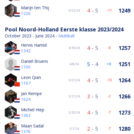
Marijn ten Thij
4
-
5
1249
-11
9/23/24
1226
Pool Noord-Holland Eerste klasse 2023/2024
October 2023 - June 2024 -
Multiball
Hervis Hamid
4
-
5
1257
-8
4/18/24
1342
Daniël Bruens
5
-
4
1251
6
4/8/24
1100
Leon Qian
4
-
5
1264
-13
3/27/24
1167
Jan Rempe
3
-
5
1266
-2
3/21/24
1624
Michiel Hiep
4
-
5
1273
-7
2/20/24
1363
Maan Sadal
2
-
5
1280
-7
2/1/24
1376