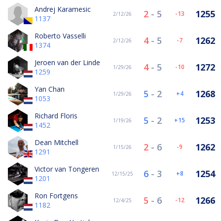
Andrej Karamesic
2
-
5
1255
-13
2/12/26
1137
Roberto Vasselli
4
-
5
1262
-7
2/12/26
1374
Jeroen van der Linde
4
-
5
1272
-10
1/29/26
1259
Yan Chan
5
-
2
1268
4
1/29/26
1053
Richard Floris
5
-
2
1253
15
1/19/26
1452
Dean Mitchell
2
-
6
1262
-9
1/15/26
1291
Victor van Tongeren
6
-
3
1254
8
12/15/25
1201
Ron Fortgens
5
-
6
1266
-12
12/4/25
1182