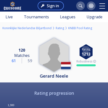
Sign in
Live
Tournaments
Leagues
Upgrade
Koninklijke Nederlandse Biljartbond
Rating
KNBB Pool Rating
Rating
120
1213
Matches
61
59
Robustness 🛈
Gerard Neele
Rating progression
1,300