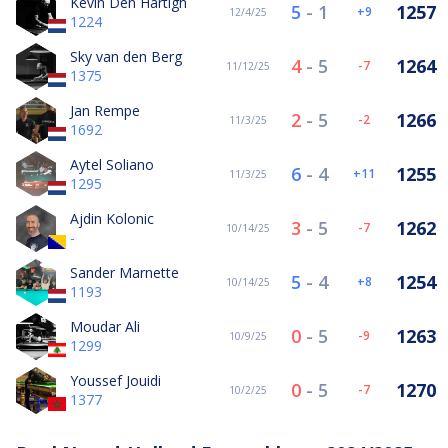
Kevin Den Hartigh
5
-
1
1257
9
12/4/25
1224
Sky van den Berg
4
-
5
1264
-7
11/12/25
1375
Jan Rempe
2
-
5
1266
-2
11/3/25
1692
Aytel Soliano
6
-
4
1255
11
11/3/25
1295
Ajdin Kolonic
3
-
5
1262
-7
10/14/25
-
Sander Marnette
5
-
4
1254
8
10/14/25
1193
Moudar Ali
0
-
5
1263
-9
10/9/25
1299
Youssef Jouidi
0
-
5
1270
-7
10/2/25
1377