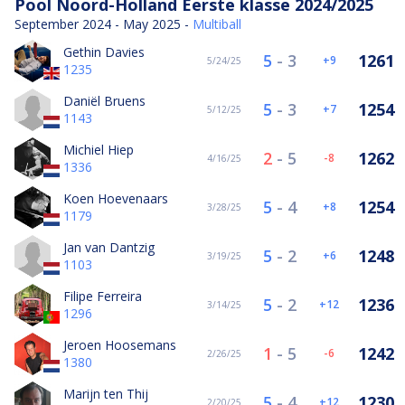
Pool Noord-Holland Eerste klasse 2024/2025
September 2024 - May 2025 -
Multiball
Gethin Davies
5
-
3
1261
9
5/24/25
1235
Daniël Bruens
5
-
3
1254
7
5/12/25
1143
Michiel Hiep
2
-
5
1262
-8
4/16/25
1336
Koen Hoevenaars
5
-
4
1254
8
3/28/25
1179
Jan van Dantzig
5
-
2
1248
6
3/19/25
1103
Filipe Ferreira
5
-
2
1236
12
3/14/25
1296
Jeroen Hoosemans
1
-
5
1242
-6
2/26/25
1380
Marijn ten Thij
5
-
4
1230
12
2/20/25