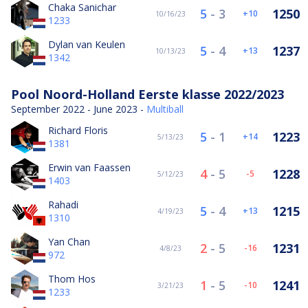
Chaka Sanichar
5
-
3
1250
10
10/16/23
1233
Dylan van Keulen
5
-
4
1237
13
10/13/23
1342
Pool Noord-Holland Eerste klasse 2022/2023
September 2022 - June 2023 -
Multiball
Richard Floris
5
-
1
1223
14
5/13/23
1381
Erwin van Faassen
4
-
5
1228
-5
5/12/23
1403
Rahadi
5
-
4
1215
13
4/19/23
1310
Yan Chan
2
-
5
1231
-16
4/8/23
972
Thom Hos
1
-
5
1241
-10
3/21/23
1233