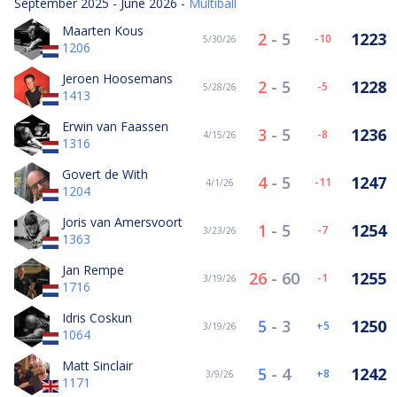
September 2025 - June 2026 -
Multiball
Maarten Kous
2
-
5
1223
-10
5/30/26
1206
Jeroen Hoosemans
2
-
5
1228
-5
5/28/26
1413
Erwin van Faassen
3
-
5
1236
-8
4/15/26
1316
Govert de With
4
-
5
1247
-11
4/1/26
1204
Joris van Amersvoort
1
-
5
1254
-7
3/23/26
1363
Jan Rempe
26
-
60
1255
-1
3/19/26
1716
Idris Coskun
5
-
3
1250
5
3/19/26
1064
Matt Sinclair
5
-
4
1242
8
3/9/26
1171