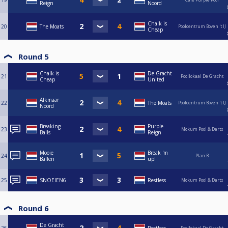
19
Reign
Noord
Chalk is
20
The Moats
Poolcentrum Boven 't IJ
Cheap
Round 5
Chalk is
De Gracht
21
Poollokaal De Gracht
Cheap
United
Alkmaar
22
The Moats
Poolcentrum Boven 't IJ
Noord
Breaking
Purple
23
Mokum Pool & Darts
Balls
Reign
Mooie
Break 'm
24
Plan B
Ballen
up!
25
SNOEIEN6
Restless
Mokum Pool & Darts
Round 6
De Gracht
Poollokaal De Gracht