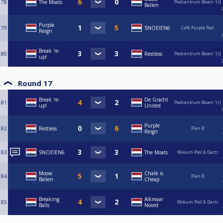
78
The Moats
Poolcentrum Boven 't IJ
Ballen
Purple
79
SNOEIEN6
Café Purple Pool
Reign
Break 'm
80
Restless
Poolcentrum Boven 't IJ
up!
Round 17
Break 'm
De Gracht
81
Poolcentrum Boven 't IJ
up!
United
Purple
82
Restless
Plan B
Reign
83
SNOEIEN6
The Moats
Mokum Pool & Darts
Mooie
Chalk is
84
Plan B
Ballen
Cheap
Breaking
Alkmaar
85
Mokum Pool & Darts
Balls
Noord