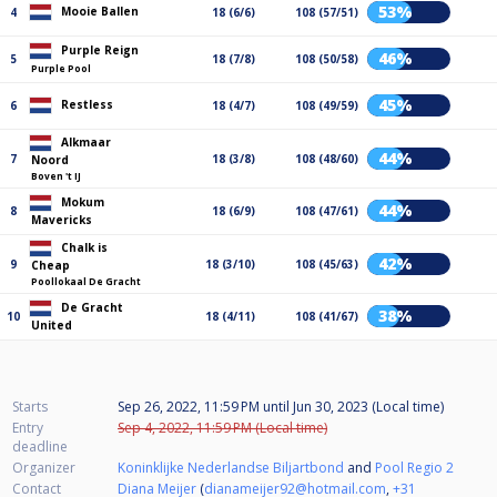
53%
Mooie Ballen
4
18 (6/6)
108 (57/51)
Purple Reign
46%
5
18 (7/8)
108 (50/58)
Purple Pool
45%
Restless
6
18 (4/7)
108 (49/59)
Alkmaar
44%
7
18 (3/8)
108 (48/60)
Noord
Boven 't IJ
Mokum
44%
8
18 (6/9)
108 (47/61)
Mavericks
Chalk is
42%
9
18 (3/10)
108 (45/63)
Cheap
Poollokaal De Gracht
De Gracht
38%
10
18 (4/11)
108 (41/67)
United
Starts
Sep 26, 2022, 11:59 PM
until
Jun 30, 2023 (Local time)
Entry
Sep 4, 2022, 11:59 PM (Local time)
deadline
Organizer
Koninklijke Nederlandse Biljartbond
and
Pool Regio 2
Contact
Diana Meijer
(
dianameijer92@hotmail.com
,
+31