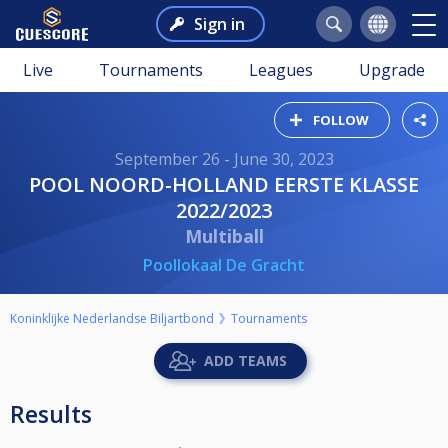
Sign in
Live
Tournaments
Leagues
Upgrade
FOLLOW
September 26 - June 30, 2023
POOL NOORD-HOLLAND EERSTE KLASSE
2022/2023
Multiball
Poollokaal De Gracht
Koninklijke Nederlandse Biljartbond
Tournaments
ADD TEAMS
Results