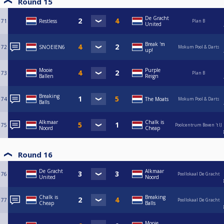
Round 15
De Gracht
71
Restless
Plan B
United
Break 'm
72
SNOEIEN6
Mokum Pool & Darts
up!
Mooie
Purple
73
Plan B
Ballen
Reign
Breaking
74
The Moats
Mokum Pool & Darts
Balls
Alkmaar
Chalk is
75
Poolcentrum Boven 't IJ
Noord
Cheap
Round 16
De Gracht
Alkmaar
76
Poollokaal De Gracht
United
Noord
Chalk is
Breaking
77
Poollokaal De Gracht
Cheap
Balls
Mooie