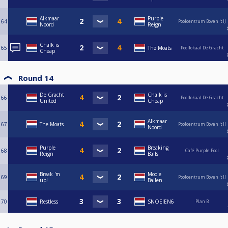
Alkmaar
Purple
64
Poolcentrum Boven 't IJ
Noord
Reign
Chalk is
65
The Moats
Poollokaal De Gracht
Cheap
Round 14
De Gracht
Chalk is
66
Poollokaal De Gracht
United
Cheap
Alkmaar
67
The Moats
Poolcentrum Boven 't IJ
Noord
Purple
Breaking
68
Café Purple Pool
Reign
Balls
Break 'm
Mooie
69
Poolcentrum Boven 't IJ
up!
Ballen
70
Restless
SNOEIEN6
Plan B