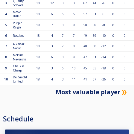
Quality
3
18
12
3
3
67
41
26
0
0
Strokes
Mooie
4
18
6
6
6
57
51
6
0
0
Ballen
Purple
5
18
7
3
8
50
58
-8
0
0
Reign
6
Restless
18
4
7
7
49
59
-10
0
0
Alkmaar
7
18
3
7
8
48
60
-12
0
0
Noord
Mokum
8
18
6
3
9
47
61
-14
0
0
Mavericks
Chalk is
9
18
3
5
10
45
63
-18
0
0
Cheap
De Gracht
10
18
4
3
11
41
67
-26
0
0
United
Most valuable player
Schedule