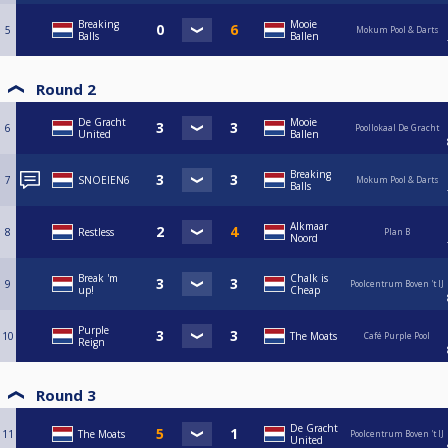
Breaking
Mooie
5
Mokum Pool & Darts
Balls
Ballen
Round 2
De Gracht
Mooie
6
Poollokaal De Gracht
United
Ballen
Breaking
7
SNOEIEN6
Mokum Pool & Darts
Balls
Alkmaar
8
Restless
Plan B
Noord
Break 'm
Chalk is
9
Poolcentrum Boven 't IJ
up!
Cheap
Purple
10
The Moats
Café Purple Pool
Reign
Round 3
De Gracht
11
The Moats
Poolcentrum Boven 't IJ
United