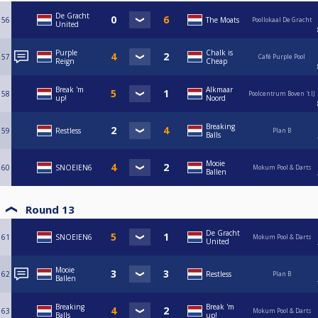
De Gracht
56
The Moats
Poollokaal De Gracht
United
Purple
Chalk is
57
Café Purple Pool
Reign
Cheap
Break 'm
Alkmaar
58
Poolcentrum Boven 't IJ
up!
Noord
Breaking
59
Restless
Plan B
Balls
Mooie
60
SNOEIEN6
Mokum Pool & Darts
Ballen
Round 13
De Gracht
61
SNOEIEN6
Mokum Pool & Darts
United
Mooie
62
Restless
Plan B
Ballen
Breaking
Break 'm
63
Mokum Pool & Darts
Balls
up!