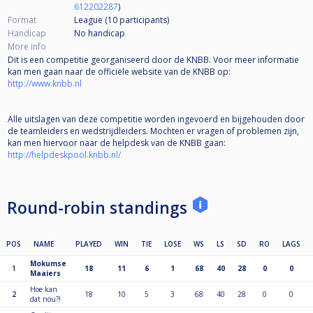
612202287
)
Format
League (10
participants
)
Handicap
No handicap
More info
Dit is een competitie georganiseerd door de KNBB. Voor meer informatie
kan men gaan naar de officiële website van de KNBB op:
http://www.knbb.nl
Alle uitslagen van deze competitie worden ingevoerd en bijgehouden door
de teamleiders en wedstrijdleiders. Mochten er vragen of problemen zijn,
kan men hiervoor naar de helpdesk van de KNBB gaan:
http://helpdeskpool.knbb.nl/
Round-robin standings
POS
NAME
PLAYED
WIN
TIE
LOSE
WS
LS
SD
RO
LAGS
Mokumse
1
18
11
6
1
68
40
28
0
0
Maaiers
Hoe kan
2
18
10
5
3
68
40
28
0
0
dat nou?!