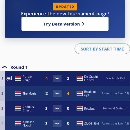
UPDATED
Experience the new tournament page!
Try Beta version
Round 1
Purple
De Gracht
1
Café Purple Pool
Reign
United
Break 'm
2
The Moats
Poolcentrum Boven 't IJ
up!
Chalk is
3
Restless
Poollokaal De Gracht
Cheap
Alkmaar
4
SNOEIEN6
Poolcentrum Boven 't IJ
Noord