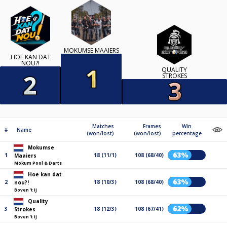
MOKUMSE MAAIERS
HOE KAN DAT
NOU?!
QUALITY
STROKES
Matches
Frames
Win
#
Name
(won/lost)
(won/lost)
percentage
Mokumse
63%
1
18 (11/1)
108 (68/40)
Maaiers
Mokum Pool & Darts
Hoe kan dat
63%
2
18 (10/3)
108 (68/40)
nou?!
Boven 't IJ
Quality
62%
3
18 (12/3)
108 (67/41)
Strokes
Boven 't IJ