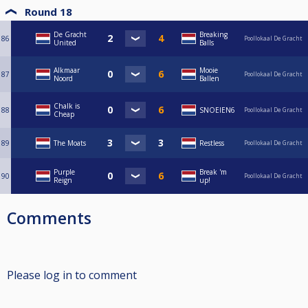
Round 18
De Gracht
Breaking
86
Poollokaal De Gracht
United
Balls
Alkmaar
Mooie
87
Poollokaal De Gracht
Noord
Ballen
Chalk is
88
SNOEIEN6
Poollokaal De Gracht
Cheap
89
The Moats
Restless
Poollokaal De Gracht
Purple
Break 'm
90
Poollokaal De Gracht
Reign
up!
Comments
Please log in to comment