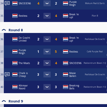
Purple
34
SNOEIEN6
Mokum Pool & Darts
Reign
Break 'm
35
Restless
Plan B
up!
Round 8
De Gracht
Break 'm
36
Poollokaal De Gracht
United
up!
Purple
37
Restless
Café Purple Pool
Reign
38
The Moats
SNOEIEN6
Poolcentrum Boven 't IJ
Chalk is
Mooie
39
Poollokaal De Gracht
Cheap
Ballen
Alkmaar
Breaking
40
Poolcentrum Boven 't IJ
Noord
Balls
Round 9