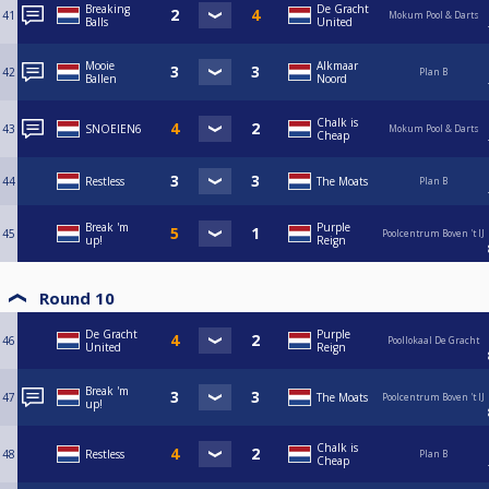
Breaking
De Gracht
41
Mokum Pool & Darts
Balls
United
Mooie
Alkmaar
42
Plan B
Ballen
Noord
Chalk is
43
SNOEIEN6
Mokum Pool & Darts
Cheap
44
Restless
The Moats
Plan B
Break 'm
Purple
45
Poolcentrum Boven 't IJ
up!
Reign
Round 10
De Gracht
Purple
46
Poollokaal De Gracht
United
Reign
Break 'm
47
The Moats
Poolcentrum Boven 't IJ
up!
Chalk is
48
Restless
Plan B
Cheap