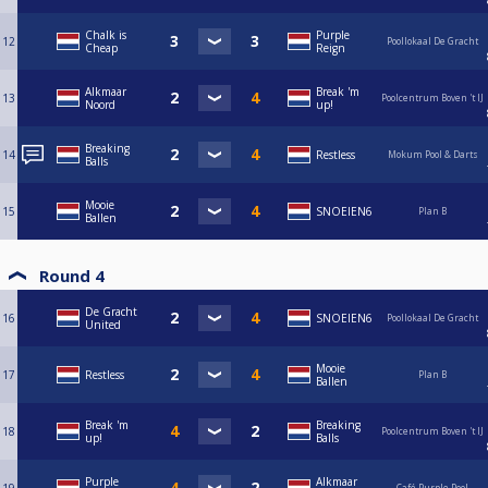
Chalk is
Purple
12
Poollokaal De Gracht
Cheap
Reign
Alkmaar
Break 'm
13
Poolcentrum Boven 't IJ
Noord
up!
Breaking
14
Restless
Mokum Pool & Darts
Balls
Mooie
15
SNOEIEN6
Plan B
Ballen
Round 4
De Gracht
16
SNOEIEN6
Poollokaal De Gracht
United
Mooie
17
Restless
Plan B
Ballen
Break 'm
Breaking
18
Poolcentrum Boven 't IJ
up!
Balls
Purple
Alkmaar
Café Purple Pool