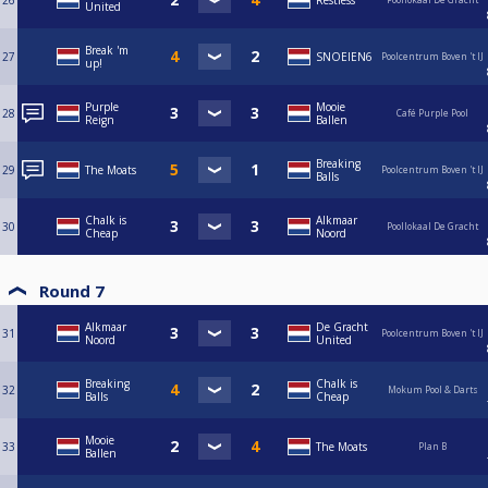
26
Restless
United
Break 'm
27
SNOEIEN6
Poolcentrum Boven 't IJ
up!
Purple
Mooie
28
Café Purple Pool
Reign
Ballen
Breaking
29
The Moats
Poolcentrum Boven 't IJ
Balls
Chalk is
Alkmaar
30
Poollokaal De Gracht
Cheap
Noord
Round 7
Alkmaar
De Gracht
31
Poolcentrum Boven 't IJ
Noord
United
Breaking
Chalk is
32
Mokum Pool & Darts
Balls
Cheap
Mooie
33
The Moats
Plan B
Ballen