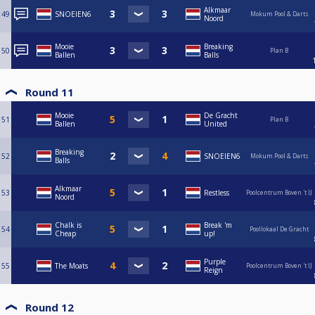
Alkmaar
49
SNOEIEN6
Mokum Pool & Darts
Noord
Mooie
Breaking
50
Plan B
Ballen
Balls
Round 11
Mooie
De Gracht
51
Plan B
Ballen
United
Breaking
52
SNOEIEN6
Mokum Pool & Darts
Balls
Alkmaar
53
Restless
Poolcentrum Boven 't IJ
Noord
Chalk is
Break 'm
54
Poollokaal De Gracht
Cheap
up!
Purple
55
The Moats
Poolcentrum Boven 't IJ
Reign
Round 12