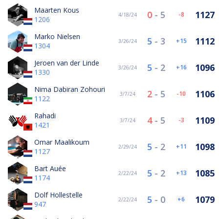
Maarten Kous
0
-
5
1127
-8
4/18/24
1206
Marko Nielsen
5
-
3
1112
15
3/26/24
1304
Jeroen van der Linde
5
-
2
1096
16
3/26/24
1330
Nima Dabiran Zohouri
2
-
5
1106
-10
3/7/24
1122
Rahadi
4
-
5
1109
-3
3/7/24
1421
Omar Maalikoum
5
-
2
1098
11
2/29/24
1127
Bart Auée
5
-
2
1085
13
2/22/24
1174
Dolf Hollestelle
5
-
0
1079
6
2/22/24
947