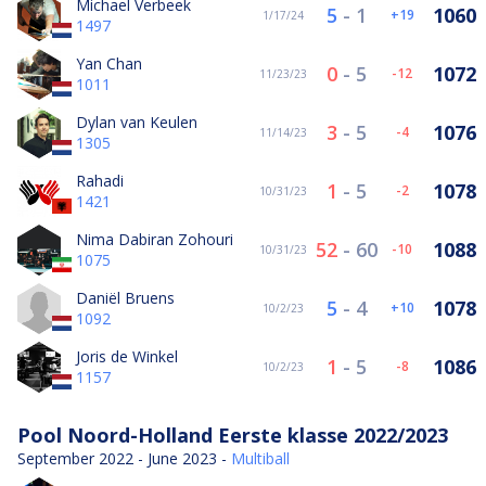
Michael Verbeek
5
-
1
1060
19
1/17/24
1497
Yan Chan
0
-
5
1072
-12
11/23/23
1011
Dylan van Keulen
3
-
5
1076
-4
11/14/23
1305
Rahadi
1
-
5
1078
-2
10/31/23
1421
Nima Dabiran Zohouri
52
-
60
1088
-10
10/31/23
1075
Daniël Bruens
5
-
4
1078
10
10/2/23
1092
Joris de Winkel
1
-
5
1086
-8
10/2/23
1157
Pool Noord-Holland Eerste klasse 2022/2023
September 2022 - June 2023 -
Multiball