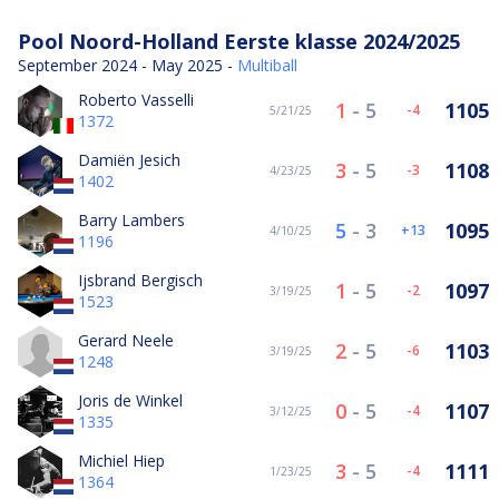
Pool Noord-Holland Eerste klasse 2024/2025
September 2024 - May 2025 -
Multiball
Roberto Vasselli
1
-
5
1105
-4
5/21/25
1372
Damiën Jesich
3
-
5
1108
-3
4/23/25
1402
Barry Lambers
5
-
3
1095
13
4/10/25
1196
Ijsbrand Bergisch
1
-
5
1097
-2
3/19/25
1523
Gerard Neele
2
-
5
1103
-6
3/19/25
1248
Joris de Winkel
0
-
5
1107
-4
3/12/25
1335
Michiel Hiep
3
-
5
1111
-4
1/23/25
1364