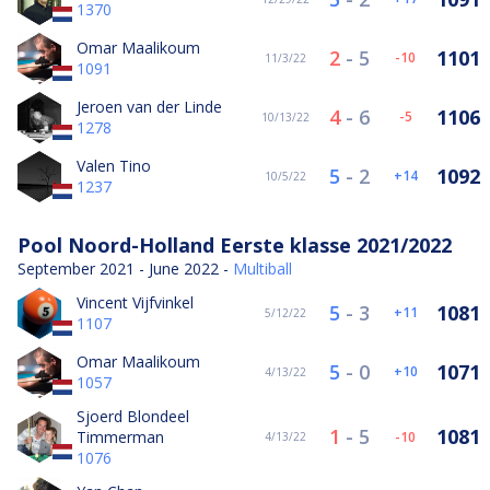
1370
Omar Maalikoum
2
-
5
1101
-10
11/3/22
1091
Jeroen van der Linde
4
-
6
1106
-5
10/13/22
1278
Valen Tino
5
-
2
1092
14
10/5/22
1237
Pool Noord-Holland Eerste klasse 2021/2022
September 2021 - June 2022 -
Multiball
Vincent Vijfvinkel
5
-
3
1081
11
5/12/22
1107
Omar Maalikoum
5
-
0
1071
10
4/13/22
1057
Sjoerd Blondeel
1
-
5
1081
Timmerman
-10
4/13/22
1076