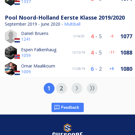
1337
Pool Noord-Holland Eerste Klasse 2019/2020
September 2019 - June 2020 -
Multiball
Daniël Bruens
4
-
5
1077
-6
1/14/20
1241
Espen Falkenhaug
4
-
5
1088
-11
12/13/19
1059
Omar Maalikoum
6
-
2
1080
8
11/28/19
1009
1
2
Feedback