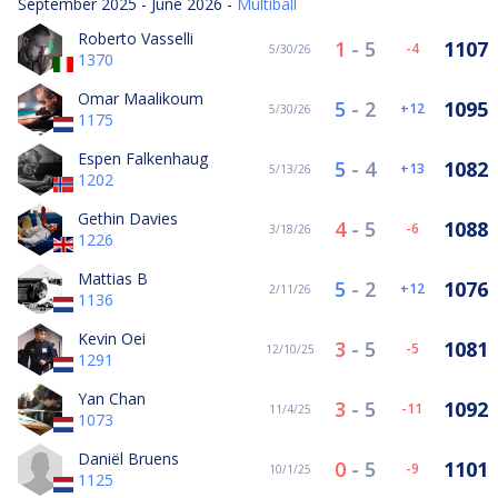
September 2025 - June 2026 -
Multiball
Roberto Vasselli
1
-
5
1107
-4
5/30/26
1370
Omar Maalikoum
5
-
2
1095
12
5/30/26
1175
Espen Falkenhaug
5
-
4
1082
13
5/13/26
1202
Gethin Davies
4
-
5
1088
-6
3/18/26
1226
Mattias B
5
-
2
1076
12
2/11/26
1136
Kevin Oei
3
-
5
1081
-5
12/10/25
1291
Yan Chan
3
-
5
1092
-11
11/4/25
1073
Daniël Bruens
0
-
5
1101
-9
10/1/25
1125