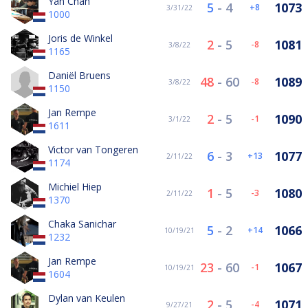
Yan Chan
5
-
4
1073
8
3/31/22
1000
Joris de Winkel
2
-
5
1081
-8
3/8/22
1165
Daniël Bruens
48
-
60
1089
-8
3/8/22
1150
Jan Rempe
2
-
5
1090
-1
3/1/22
1611
Victor van Tongeren
6
-
3
1077
13
2/11/22
1174
Michiel Hiep
1
-
5
1080
-3
2/11/22
1370
Chaka Sanichar
5
-
2
1066
14
10/19/21
1232
Jan Rempe
23
-
60
1067
-1
10/19/21
1604
Dylan van Keulen
2
-
5
1071
-4
9/27/21