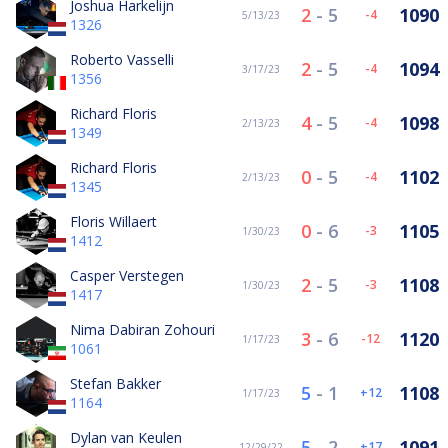
Joshua Harkelijn
2
-
5
1090
-4
5/13/23
1326
Roberto Vasselli
2
-
5
1094
-4
3/17/23
1356
Richard Floris
4
-
5
1098
-4
2/13/23
1349
Richard Floris
0
-
5
1102
-4
2/13/23
1345
Floris Willaert
0
-
6
1105
-3
1/30/23
1412
Casper Verstegen
2
-
5
1108
-3
1/30/23
1417
Nima Dabiran Zohouri
3
-
6
1120
-12
1/17/23
1061
Stefan Bakker
5
-
1
1108
12
1/17/23
1164
Dylan van Keulen
5
-
2
1091
17
12/29/22