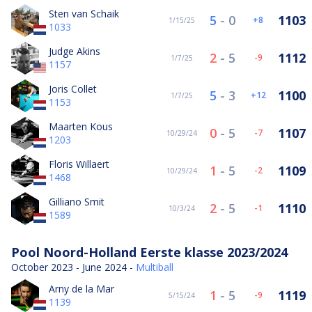
Sten van Schaik
5
-
0
1103
8
1/15/25
1033
Judge Akins
2
-
5
1112
-9
1/7/25
1157
Joris Collet
5
-
3
1100
12
1/7/25
1153
Maarten Kous
0
-
5
1107
-7
10/29/24
1203
Floris Willaert
1
-
5
1109
-2
10/29/24
1468
Gilliano Smit
2
-
5
1110
-1
10/3/24
1589
Pool Noord-Holland Eerste klasse 2023/2024
October 2023 - June 2024 -
Multiball
Arny de la Mar
1
-
5
1119
-9
5/15/24
1139