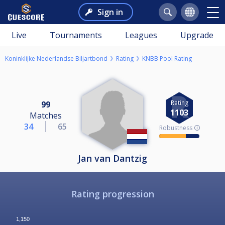
Sign in
Live
Tournaments
Leagues
Upgrade
Koninklijke Nederlandse Biljartbond
Rating
KNBB Pool Rating
Rating
99
1103
Matches
34
65
Robustness 🛈
Jan van Dantzig
Rating progression
1,150