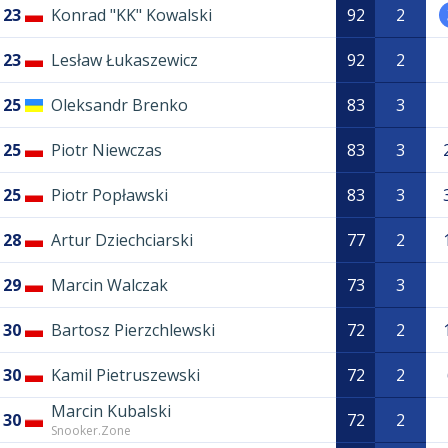
23
Konrad "KK" Kowalski
92
2
23
Lesław Łukaszewicz
92
2
25
Oleksandr Brenko
83
3
25
Piotr Niewczas
83
3
25
Piotr Popławski
83
3
28
Artur Dziechciarski
77
2
29
Marcin Walczak
73
3
30
Bartosz Pierzchlewski
72
2
30
Kamil Pietruszewski
72
2
Marcin Kubalski
30
72
2
Snooker.Zone