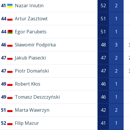
41
Nazar Iniutin
52
2
44
Artur Zasztowt
51
1
44
Egor Parubets
51
1
46
Sławomir Podpirka
48
3
47
Jakub Piasecki
47
2
47
Piotr Domański
47
2
49
Robert Kłos
46
1
49
Tomasz Deszczyński
46
1
51
Marta Wawrzyn
42
2
52
Filip Mazur
41
1