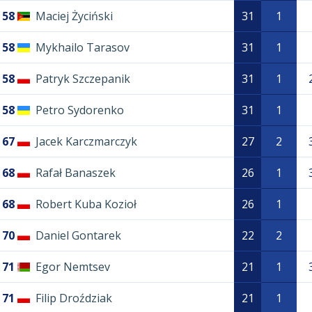
58
Maciej Życiński
31
1
58
Mykhailo Tarasov
31
1
58
Patryk Szczepanik
31
1
58
Petro Sydorenko
31
1
67
Jacek Karczmarczyk
27
2
68
Rafał Banaszek
26
1
68
Robert Kuba Kozioł
26
1
70
Daniel Gontarek
22
2
71
Egor Nemtsev
21
1
71
Filip Droździak
21
1