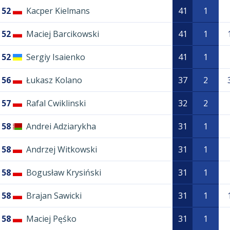
52
Kacper Kielmans
41
1
52
Maciej Barcikowski
41
1
52
Sergiy Isaienko
41
1
56
Łukasz Kolano
37
2
57
Rafal Cwiklinski
32
2
58
Andrei Adziarykha
31
1
58
Andrzej Witkowski
31
1
58
Bogusław Krysiński
31
1
58
Brajan Sawicki
31
1
58
Maciej Pęśko
31
1