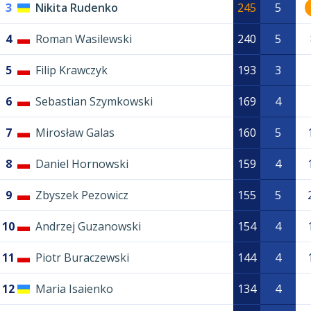
3
Nikita Rudenko
245
5
4
Roman Wasilewski
240
5
5
Filip Krawczyk
193
3
6
Sebastian Szymkowski
169
4
7
Mirosław Galas
160
5
8
Daniel Hornowski
159
4
9
Zbyszek Pezowicz
155
5
10
Andrzej Guzanowski
154
4
11
Piotr Buraczewski
144
4
12
Maria Isaienko
134
4