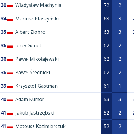
30
Władysław Machynia
72
2
34
Mariusz Ptaszyński
68
3
35
Albert Ziobro
63
3
36
Jerzy Gonet
62
2
36
Paweł Mikołajewski
62
2
36
Paweł Średnicki
62
2
39
Krzysztof Gastman
61
1
40
Adam Kumor
53
3
41
Jakub Jastrzębski
52
2
41
Mateusz Kazimierczuk
52
2