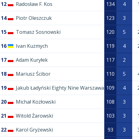
12
Radosław F. Kos
134
4
14
Piotr Oleszczuk
123
3
15
Tomasz Sosnowski
120
5
16
Ivan Kuzmych
119
4
17
Adam Kuryłek
117
2
18
Mariusz Ścibor
110
5
19
Jakub Ładyński Eighty Nine Warszawa
109
4
20
Michał Kozłowski
108
3
21
Witold Żarowski
103
3
22
Karol Gryżewski
93
3