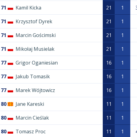
71
Kamil Kicka
21
1
71
Krzysztof Dyrek
21
1
71
Marcin Gościmski
21
1
71
Mikołaj Musielak
21
1
77
Grigor Oganiesian
16
1
77
Jakub Tomasik
16
1
77
Marek Wójtowicz
16
1
80
Jane Kareski
11
1
80
Marcin Cieślak
11
1
80
Tomasz Proc
11
1