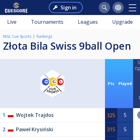
Sign in
Live
Tournaments
Leagues
Upgrade
MGL Cue Sports
Rankings
Złota Bila Swiss 9ball Open
S
Op
Pts
Played
1
Wojtek Trajdos
5
325
2
Paweł Krysiński
315
5