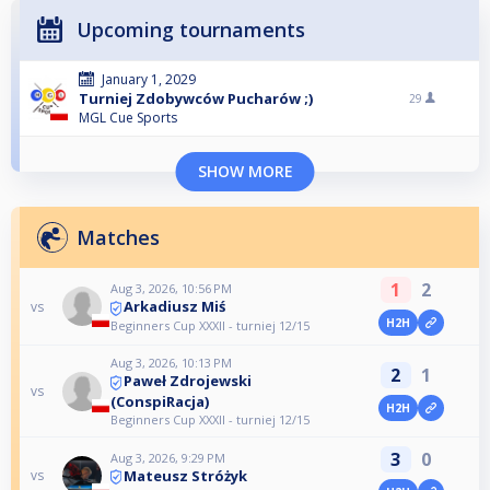
Upcoming tournaments
January 1, 2029
Turniej Zdobywców Pucharów ;)
29
MGL Cue Sports
SHOW MORE
Matches
1
2
Aug 3, 2026, 10:56 PM
Arkadiusz Miś
vs
H2H
Beginners Cup XXXII - turniej 12/15
Aug 3, 2026, 10:13 PM
2
1
Paweł Zdrojewski
vs
(ConspiRacja)
H2H
Beginners Cup XXXII - turniej 12/15
3
0
Aug 3, 2026, 9:29 PM
Mateusz Stróżyk
vs