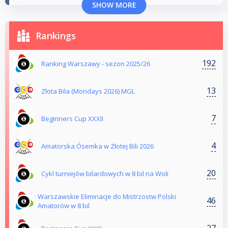
SHOW MORE
Rankings
192
Ranking Warszawy - sezon 2025/26
13
Złota Bila (Mondays 2026) MGL
7
Beginners Cup XXXII
4
Amatorska Ósemka w Złotej Bili 2026
20
Cykl turniejów bilardowych w 8 bil na Woli
Warszawskie Eliminacje do Mistrzostw Polski
46
Amatorów w 8 bil