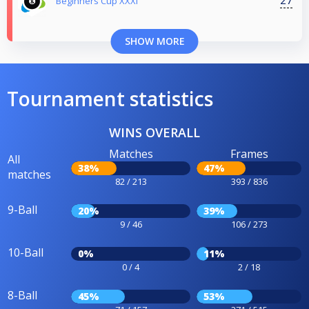
27
Beginners Cup XXXI
SHOW MORE
Tournament statistics
WINS OVERALL
Matches
Frames
All
38%
47%
matches
82 / 213
393 / 836
9-Ball
20%
39%
9 / 46
106 / 273
10-Ball
0%
11%
0 / 4
2 / 18
8-Ball
45%
53%