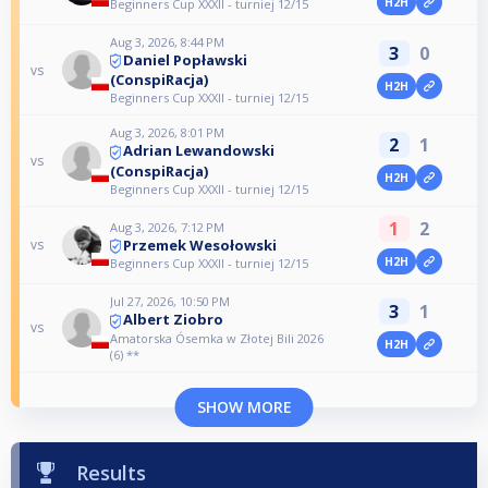
H2H
Beginners Cup XXXII - turniej 12/15
Aug 3, 2026, 8:44 PM
3
0
Daniel Popławski
vs
(ConspiRacja)
H2H
Beginners Cup XXXII - turniej 12/15
Aug 3, 2026, 8:01 PM
2
1
Adrian Lewandowski
vs
(ConspiRacja)
H2H
Beginners Cup XXXII - turniej 12/15
1
2
Aug 3, 2026, 7:12 PM
Przemek Wesołowski
vs
H2H
Beginners Cup XXXII - turniej 12/15
Jul 27, 2026, 10:50 PM
3
1
Albert Ziobro
vs
Amatorska Ósemka w Złotej Bili 2026
H2H
(6) **
SHOW MORE
Results