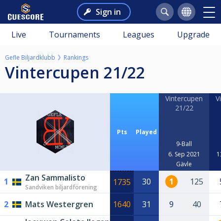
Sign in
Live
Tournaments
Leagues
Upgrade
Gefle Biljardklubb
Rankings
Vintercupen 21/22
Vintercupen
V
21/22
Pts
Played
9-Ball
6. Sep 2021
1
Gävle
Zan Sammalisto
1
30
1
125
1735
Sandviken biljardförening
2
Mats Westergren
1640
31
9
40