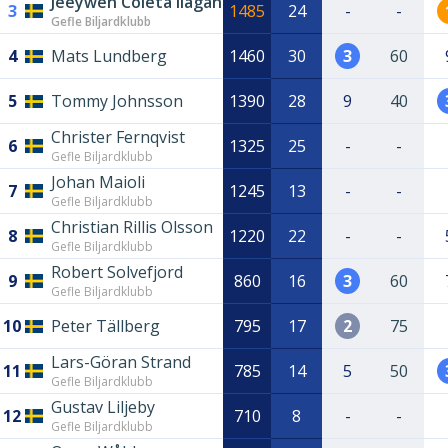
Jeeywen Coleta Ilagan
3
1485
24
-
-
Gefle Biljardklubb
4
Mats Lundberg
1460
30
3
60
5
Tommy Johnsson
1390
28
9
40
Christer Fernqvist
6
1325
25
-
-
Gefle Biljardklubb
Johan Maioli
7
1245
13
-
-
Gefle Biljardklubb
Christian Rillis Olsson
8
1220
22
-
-
Gefle Biljardklubb
Robert Solvefjord
9
860
16
3
60
Gefle Biljardklubb
10
Peter Tällberg
795
17
2
75
Lars-Göran Strand
11
785
14
5
50
Gefle Biljardklubb
Gustav Liljeby
12
710
8
-
-
Gefle Biljardklubb