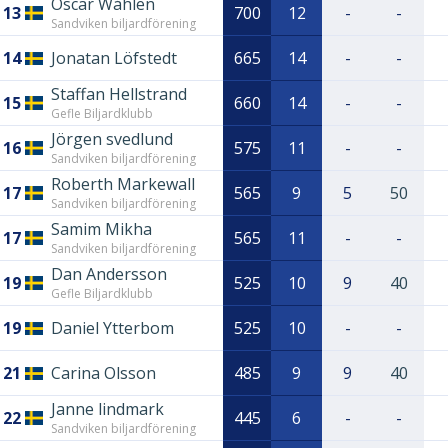
Oscar Wåhlen
13
700
12
-
-
Sandviken biljardförening
14
Jonatan Löfstedt
665
14
-
-
Staffan Hellstrand
15
660
14
-
-
Gefle Biljardklubb
Jörgen svedlund
16
575
11
-
-
Sandviken biljardförening
Roberth Markewall
17
565
9
5
50
Sandviken biljardförening
Samim Mikha
17
565
11
-
-
Sandviken biljardförening
Dan Andersson
19
525
10
9
40
Gefle Biljardklubb
19
Daniel Ytterbom
525
10
-
-
21
Carina Olsson
485
9
9
40
Janne lindmark
22
445
6
-
-
Sandviken biljardförening