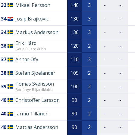
32
Mikael Persson
140
3
-
-
34
Josip Brajkovic
130
3
-
-
34
Markus Andersson
130
3
-
-
Erik Hård
36
120
2
-
-
Gefle Biljardklubb
37
Anhar Ofy
110
3
-
-
38
Stefan Sjoelander
105
2
-
-
Tomas Svensson
39
100
2
-
-
Borlänge Biljardklubb
40
Christoffer Larsson
90
2
-
-
40
Jarmo Tillanen
90
2
-
-
40
Mattias Andersson
90
2
-
-