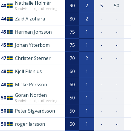
Nathalie Holmér
40
90
2
5
50
Sandviken biljardförening
44
Zaid Alzohara
80
2
-
-
45
Herman Jonsson
75
1
-
-
45
Johan Ytterbom
75
1
-
-
47
Christer Sterner
70
2
-
-
48
Kjell Filenius
60
1
-
-
48
Micke Persson
60
1
-
-
Göran Norden
50
50
1
-
-
Sandviken biljardförening
50
Peter Sigvardsson
50
1
-
-
50
roger larsson
50
1
-
-