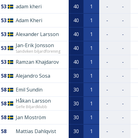
53
adam kheri
40
1
-
-
53
Adam Kheri
40
1
-
-
53
Alexander Larsson
40
1
-
-
Jan-Erik Jonsson
53
40
1
-
-
Sandviken biljardförening
53
Ramzan Khajdarov
40
1
-
-
58
Alejandro Sosa
30
1
-
-
58
Emil Sundin
30
1
-
-
Håkan Larsson
58
30
1
-
-
Gefle Biljardklubb
58
Jan Moström
30
1
-
-
58
Mattias Dahlqvist
30
1
-
-