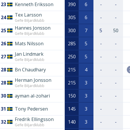
23
Kenneth Eriksson
390
6
-
-
Tex Larsson
24
305
6
-
-
Gefle Biljardklubb
Hannes Jonsson
25
300
7
5
50
Gefle Biljardklubb
26
Mats Nilsson
285
5
-
-
Jan Lindmark
27
250
5
-
-
Gefle Biljardklubb
28
Bn Chaudhary
215
4
-
-
Herman Jonsson
28
215
3
-
-
Gefle Biljardklubb
30
ayman al-zohari
150
3
-
-
31
Tony Pedersen
145
3
-
-
Fredrik Ellingsson
32
140
3
-
-
Gefle Biljardklubb