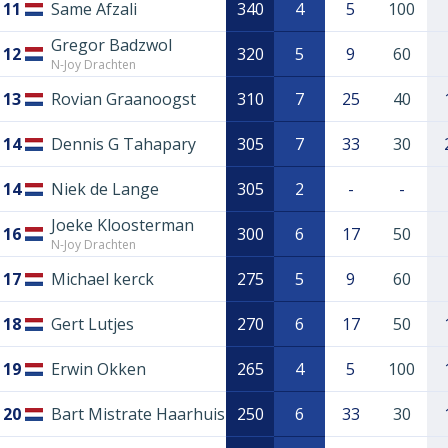
11
Same Afzali
340
4
5
100
Gregor Badzwol
12
320
5
9
60
N-Joy Drachten
13
Rovian Graanoogst
310
7
25
40
14
Dennis G Tahapary
305
7
33
30
14
Niek de Lange
305
2
-
-
Joeke Kloosterman
16
300
6
17
50
N-Joy Drachten
17
Michael kerck
275
5
9
60
18
Gert Lutjes
270
6
17
50
19
Erwin Okken
265
4
5
100
20
Bart Mistrate Haarhuis
250
6
33
30