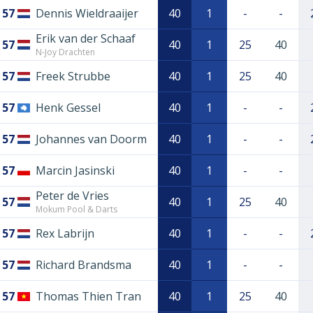
57
Dennis Wieldraaijer
40
1
-
-
Erik van der Schaaf
57
40
1
25
40
N-Joy Drachten
57
Freek Strubbe
40
1
25
40
57
Henk Gessel
40
1
-
-
57
Johannes van Doorm
40
1
-
-
57
Marcin Jasinski
40
1
-
-
Peter de Vries
57
40
1
25
40
Mokum Pool & Darts
57
Rex Labrijn
40
1
-
-
57
Richard Brandsma
40
1
-
-
57
Thomas Thien Tran
40
1
25
40