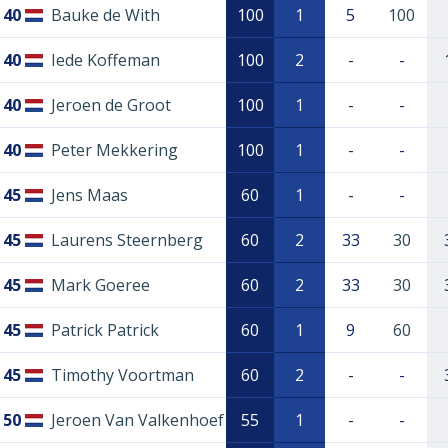
40
Bauke de With
100
1
5
100
40
Iede Koffeman
100
2
-
-
40
Jeroen de Groot
100
1
-
-
40
Peter Mekkering
100
1
-
-
45
Jens Maas
60
1
-
-
45
Laurens Steernberg
60
2
33
30
45
Mark Goeree
60
2
33
30
45
Patrick Patrick
60
1
9
60
45
Timothy Voortman
60
2
-
-
50
Jeroen Van Valkenhoef
55
1
-
-