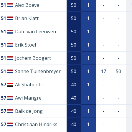
51
Alex Boeve
50
1
-
-
51
Brian Klatt
50
1
-
-
51
Date van Leeuwen
50
1
-
-
51
Erik Stoel
50
1
-
-
51
Jochem Boogert
50
1
-
-
51
Sanne Tuinenbreyer
50
1
17
50
57
Ali Shabooti
40
1
-
-
57
Awi Mangre
40
1
-
-
57
Baik de Jong
40
1
-
-
57
Christiaan Hindriks
40
1
-
-