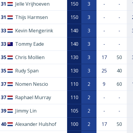
31
Jelle Vrijhoeven
150
3
-
-
31
Thijs Harmsen
150
3
-
-
33
Kevin Mengerink
140
3
-
-
33
Tommy Eade
140
3
-
-
35
Chris Mollien
130
3
17
50
35
Rudy Span
130
3
25
40
37
Nomen Nescio
110
2
9
60
37
Raphael Murray
110
2
-
-
39
Jimmy Lin
105
2
-
-
40
Alexander Hulshof
100
2
17
50