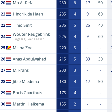
20
Mo Al-Refai
250
6
17
50
22
Hindrik de Haan
235
4
9
60
22
Timo Smit
235
5
25
40
Wouter Reugebrink
24
225
4
9
60
Kings & Queens Assen
25
Misha Zoet
220
5
-
-
26
Anas Abdulwahed
215
5
33
30
27
M. Frans
200
3
-
-
28
Jitse Miedema
180
4
17
50
29
Boris Gaarthuis
175
4
-
-
30
Martin Hielkema
155
2
-
-