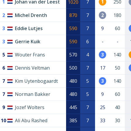
1
Johan van der Leest
7
1
250
1020
2
Michel Drenth
870
7
2
180
3
Eddie Lutjes
590
7
9
60
3
Gerrie Kuik
590
6
-
-
5
Wouter Frans
570
4
3
140
6
Dennis Veltman
500
7
17
50
7
Kim Uytenbogaardt
480
5
3
140
7
Norman Bakker
480
5
9
60
9
Jozef Wolters
445
7
25
40
10
Ali Abu Rashed
385
7
33
30