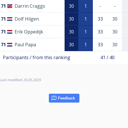
71
Darrin Craggs
30
1
-
-
71
Dolf Hilgen
30
1
33
30
71
Erik Oppedijk
30
1
33
30
71
Paul Papa
30
1
33
30
Participants / from this ranking
41 / 40
Last modified: 25.05.2025
Feedback